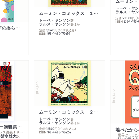
トーベ・ヤン
ラルス・ヤン
ムーミン・コミックス １ 黄金のしっぽ
定価:
円
（
21,560
トーベ・ヤンソン
著
ISBN:
978-4-480-
ラルス・ヤンソン
著
ほか
「リベラル国際秩序の揺らぎ」再考 年報政治学２０２６‐Ⅰ
定価:
円
（10％税込み）
1,540
ISBN:
978-4-480-77041-7
シリーズ・全集
シリーズ・全集
ムーミン・コミックス ２ あこがれの遠い土地
トーベ・ヤンソン
著
ラルス・ヤンソン
著
ほか
ミシェル・フーコー講義集成１０ 主体性と真理
定価:
円
（10％税込み）
地べたから
1,540
─コレージュ・ド・フランス講義１９８０－１９８１年度
ISBN:
978-4-480-77042-4
─世界はそこだ
清水雄大
著
訳
ブレイディみ