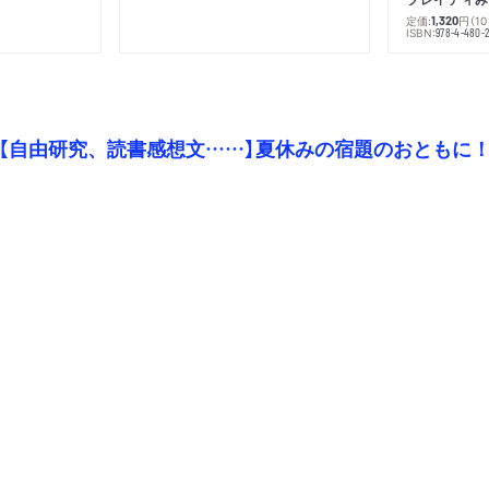
定価:
円
（1
1,320
）
ISBN:
978-4-480-2
【自由研究、読書感想文……】夏休みの宿題のおともに