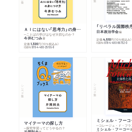
ＡＩにはない「思考力」の身につけ方
日本政治学会
編
─ことばの学びはなぜ大切なのか？
今井むつみ
著
定価:
円
（10％税込み）
4,510
ISBN:
978-4-480-86752-0
定価:
円
（10％税込み）
1,320
ISBN:
978-4-480-25155-8
シリーズ・全集
シリーズ・全集
マイテーマの探し方
─探究学習ってどうやるの？
ミシェル・フーコー
片岡則夫
著