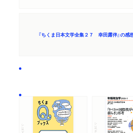
『ちくま日本文学全集２７ 幸田露伴』の感
シリーズ・全集
シリーズ・全集