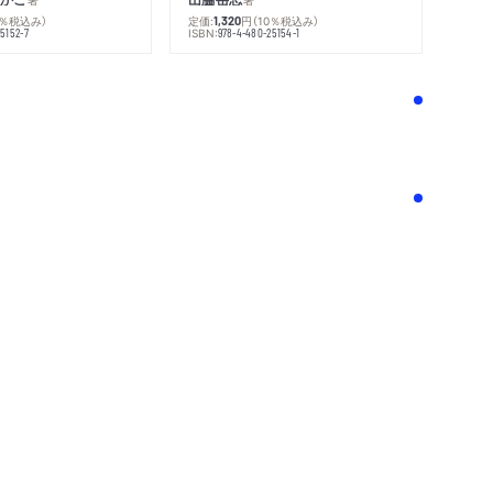
0％税込み）
定価:
円
（10％税込み）
1,320
ISBN:
5152-7
978-4-480-25154-1
！