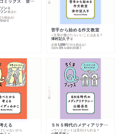
ムーミン・コミックス 全１４巻セット
ソン
著
ソン
著
ほか
10％税込み）
77040-0
苦手から始める作文教室
─文章が書けたらいいことはある？
津村記久子
著
定価:
円
（10％税込み）
1,210
ISBN:
978-4-480-25138-1
シリーズ・全集
考える
ＳＮＳ時代のメディアリテラシー
けじゃないから
─ウソとホントは見分けられる？
かこ
山脇岳志
著
著