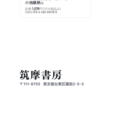
小池陽慈
編
定価:
円
（10％税込み）
1,078
ISBN:
978-4-480-68476-9
〒111-8755
東京都台東区蔵前2-5-3