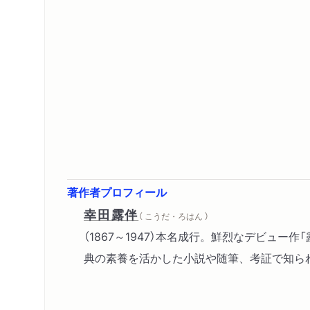
著作者プロフィール
幸田露伴
（ こうだ・ろはん ）
（1867～1947）本名成行。鮮烈なデビュ
典の素養を活かした小説や随筆、考証で知られ