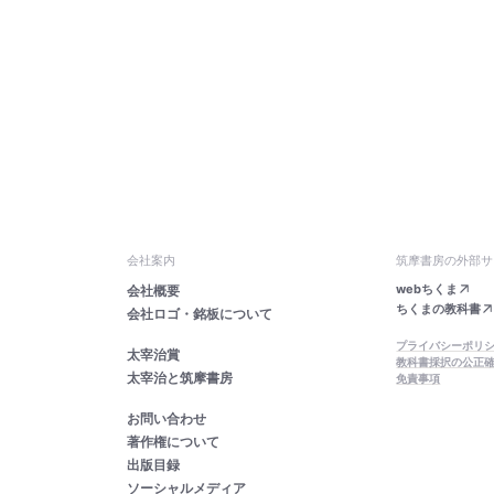
会社案内
筑摩書房の外部サ
webちくま
会社概要
ちくまの教科書
会社ロゴ・銘板について
プライバシーポリ
太宰治賞
教科書採択の公正
太宰治と筑摩書房
免責事項
お問い合わせ
著作権について
出版目録
ソーシャルメディア