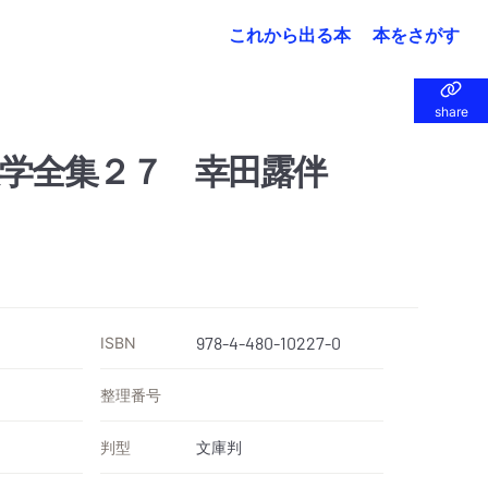
これから出る本
本をさがす
share
share
学全集２７ 幸田露伴
ISBN
978-4-480-10227-0
整理番号
判型
文庫判