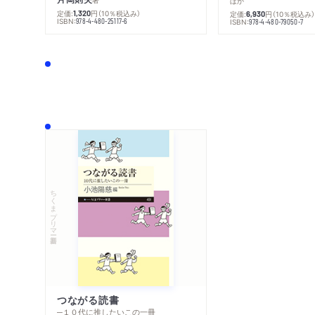
ほか
定価:
円
（10％税込み）
1,320
定価:
円
（10％税込み
6,930
ISBN:
978-4-480-25117-6
ISBN:
978-4-480-79050-7
ちくまプリマー新書
つながる読書
─１０代に推したいこの一冊