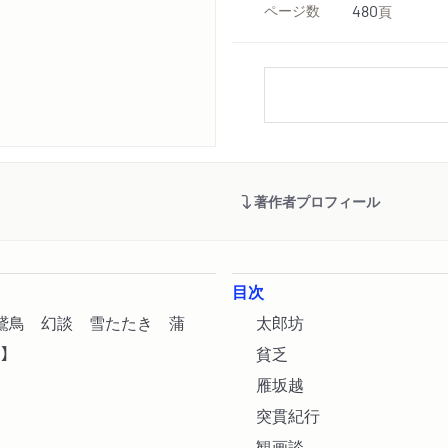
ページ数
480
頁
著作者プロフィール
目次
鵞鳥 幻談 雪たたき 蒲
太郎坊
】
貧乏
雁坂越
突貫紀行
観画談