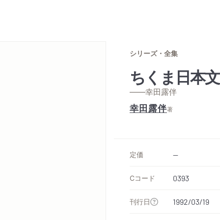
シリーズ・全集
ちくま日本文
——幸田露伴
幸田露伴
著
定価
--
Cコード
0393
刊行日
1992/03/19