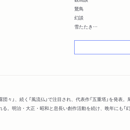
鵞鳥
幻談
雪たたき
蒲生氏郷
野道
望樹記
ー作「露団々」、続く「風流仏」で注目され、代表作「五重塔」を発
る。明治・大正・昭和と息長い創作活動を続け、晩年にも「幻談