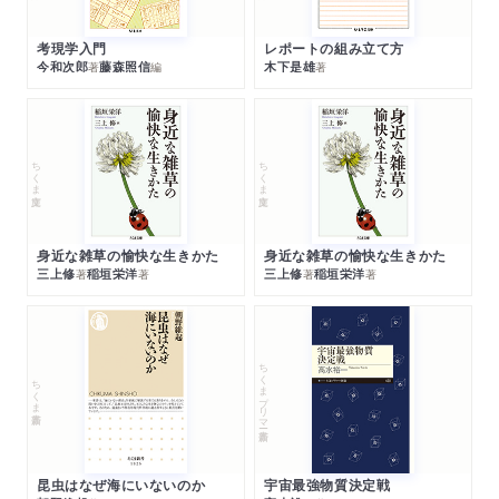
考現学入門
レポートの組み立て方
今和次郎
藤森照信
木下是雄
著
編
著
ちくま文庫
ちくま文庫
身近な雑草の愉快な生きかた
身近な雑草の愉快な生きかた
三上修
稲垣栄洋
三上修
稲垣栄洋
著
著
著
著
ちくまプリマー新書
ちくま新書
昆虫はなぜ海にいないのか
宇宙最強物質決定戦