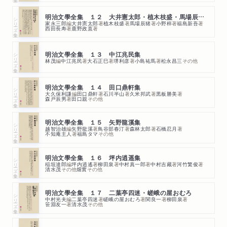
明治文學全集 １２ 大井憲太郎・植木枝盛・馬場辰猪・小野梓集
シリーズ・全集
家永三郎
編
大井憲太郎
著
植木枝盛
著
馬場辰猪
著
小野梓
著
福島新吾
著
西田長寿
著
鹿野政直
著
シリーズ・全集
明治文學全集 １３ 中江兆民集
林茂
編
中江兆民
著
大石正巳
著
堺利彦
著
小島祐馬
著
松永昌三
その他
明治文學全集 １４ 田口鼎軒集
シリーズ・全集
大久保利謙
編
田口鼎軒
著
石川半山
著
久米邦武
著
黒板勝美
著
森戸辰男
著
田口親
その他
明治文學全集 １５ 矢野龍溪集
シリーズ・全集
越智治雄
編
矢野龍溪
著
鳥谷部春汀
著
森林太郎
著
石橋忍月
著
不知庵主人
著
福島タマ
その他
明治文學全集 １６ 坪内逍遥集
シリーズ・全集
稲垣達郎
編
坪内逍遙
著
柳田泉
著
中村真一郎
著
中村吉藏
著
河竹繁俊
著
清水茂
その他
畑實
その他
明治文學全集 １７ 二葉亭四迷・嵯峨の屋おむろ
シリーズ・全集
中村光夫
編
二葉亭四迷
著
嵯峨の屋おむろ
著
関良一
著
柳田泉
著
笹淵友一
著
清水茂
その他