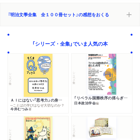
『明治文學全集 全１００冊セット』の感想をおくる
「シリーズ・全集」でいま人気の本
シリーズ・全集
シリーズ・全集
「リベラル国際秩序の揺らぎ」再考 年報政治学２０２６‐Ⅰ
ＡＩにはない「思考力」の身につけ方
日本政治学会
編
─ことばの学びはなぜ大切なのか？
今井むつみ
著
シリーズ・全集
シリーズ・全集