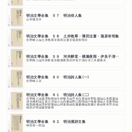
シリーズ・全集
明治文學全集 ５７ 明治俳人集
山本健吉
著
シリーズ・全集
明治文學全集 ５８ 土井晩翠・薄田泣菫・蒲原有明集
矢野峰人
編
土井晩翠
著
薄田泣菫
著
蒲原有明
著
シリーズ・全集
明治文學全集 ５９ 河井醉茗・橫瀨夜雨・伊良子淸白・三木露風
矢野峰人
編
河井酔茗
著
横瀬夜雨
著
伊良子清白
著
三木露風
著
シリーズ・全集
明治文學全集 ６０ 明治詩人集（一）
矢野峰人
著
明治文學全集 ６１ 明治詩人集（二）
矢野峰人
編
瀧澤秋曉
編
今村敬天
編
平木白星
編
吉野臥城
編
山本露葉
編
シリーズ・全集
清水橘村
編
正富汪洋
編
小山内薫
編
野口雨情
編
小牧暮潮
編
人見東明
編
相馬御風
編
澤村胡夷
編
山村暮鳥
編
佐藤澱橋
編
加藤介春
編
有本芳水
編
福田夕咲
編
服部嘉香
シリーズ・全集
明治文學全集 ６２ 明治漢詩文集
神田喜一郎
編