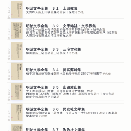
シリーズ・全集
明治文學全集 ３１ 上田敏集
矢野峰人
編
上田敏
著
森亮
著
安田保雄
その他
明治文學全集 ３２ 女學雑誌・文學界集
シリーズ・全集
笹淵友一
編
巌本善治
著
若松賤子
著
星野天知
著
佐々城豊寿
著
磯貝雲峯
著
湯谷紫苑
著
平田禿木
著
戸川秋骨
著
馬場孤蝶
著
戸川残花
著
大野洒竹
著
野邊地清江
著
石丸久
著
シリーズ・全集
明治文學全集 ３３ 三宅雪嶺集
柳田泉
編
三宅雪嶺
著
三宅美代子
その他
シリーズ・全集
明治文學全集 ３４ 徳富蘇峰集
植手通有
編
徳富蘇峰
著
国木田独歩
著
鳥谷部春汀
著
和田守
その他
明治文學全集 ３５ 山路愛山集
シリーズ・全集
大久保利謙
編
山路愛山
著
徳富蘇峰
著
竹越與三郎
著
内田魯庵（不知庵・魯庵生）
著
木下尚江
著
斯波貞吉
著
田川大吉郎
著
服部之総
著
山路平四郎
著
明治文學全集 ３６ 民友社文學集
シリーズ・全集
柳田泉
編
宮崎湖處子
著
竹越三叉
著
人見一太郎
著
平田久
著
金子春夢
著
榎本隆司
その他
明治文學全集 ３７ 政教社文學集