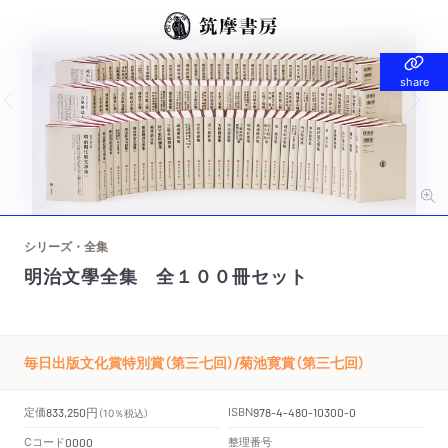
share
share
Previous slide
Nex
シリーズ・全集
明治文學全集 全１００冊セット
毎日出版文化賞特別賞（第三七回）/菊池寛賞（第三七回）
円
定価
ISBN
833,250
（10％税込）
978-4-480-10300-0
Cコード
整理番号
0000