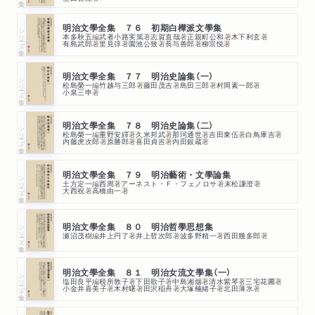
明治文學全集 ７６ 初期白樺派文學集
シリーズ・全集
本多秋五
編
武者小路実篤
著
志賀直哉
著
正親町公和
著
木下利玄
著
有島武郎
著
里見弴
著
園池公致
著
長与善郎
著
柳宗悦
著
明治文學全集 ７７ 明治史論集（一）
シリーズ・全集
松島榮一
編
竹越与三郎
著
藤田茂吉
著
島田三郎
著
村岡素一郎
著
小泉三申
著
明治文學全集 ７８ 明治史論集（二）
シリーズ・全集
松島榮一
編
重野安繹
著
久米邦武
著
那珂通世
著
吉田東伍
著
白鳥庫吉
著
内藤虎次郎
著
原勝郎
著
喜田貞吉
著
内田銀蔵
著
明治文學全集 ７９ 明治藝術・文學論集
シリーズ・全集
土方定一
編
西周
著
アーネスト・Ｆ・フェノロサ
著
末松謙澄
著
大西祝
著
高橋由一
著
シリーズ・全集
明治文學全集 ８０ 明治哲學思想集
瀬沼茂樹
編
井上円了
著
井上哲次郎
著
波多野精一
著
西田幾多郎
著
明治文學全集 ８１ 明治女流文學集（一）
シリーズ・全集
塩田良平
編
税所敦子
著
下田歌子
著
中島湘烟
著
清水紫琴
著
三宅花圃
著
小金井喜美子
著
木村曙
著
田沢稲舟
著
大塚楠緒子
著
北田薄氷
著