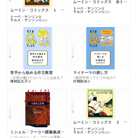
ムーミン・コミックス 全１４巻セット
トーベ・ヤンソン
著
ムーミン・コミックス １ 黄金のしっぽ
ラルス・ヤンソン
著
ほか
トーベ・ヤンソン
著
ラルス・ヤンソン
著
ほか
シリーズ・全集
シリーズ・全集
苦手から始める作文教室
マイテーマの探し方
─文章が書けたらいいことはある？
─探究学習ってどうやるの？
津村記久子
片岡則夫
著
著
シリーズ・全集
シリーズ・全集
ムーミン・コミックス ２ あこがれの遠い土地
トーベ・ヤンソン
著
ミシェル・フーコー講義集成１０ 主体性と真理
ラルス・ヤンソン
著
ほか
─コレージュ・ド・フランス講義１９８０－１９８１年度