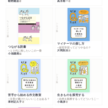
朝野維起
高水裕一
著
著
ちくまプリマー新書
シリーズ・全集
マイテーマの探し方
つながる読書
─探究学習ってどうやるの？
片岡則夫
著
─１０代に推したいこの一冊
小池陽慈
編
シリーズ・全集
シリーズ・全集
苦手から始める作文教室
生きものを探究する
─文章が書けたらいいことはある？
─自然を観察するってどういうこと？
津村記久子
小島渉
著
著