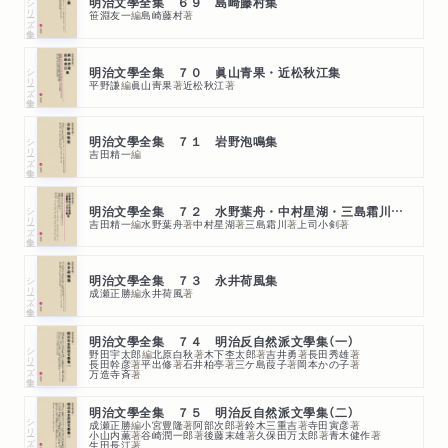
シリーズ・全集
明治文學全集 ６９ 島崎藤村集
笹淵友一
編
島崎藤村
著
シリーズ・全集
明治文學全集 ７０ 眞山青果・近松秋江集
平野謙
編
眞山靑果
著
近松秋江
著
シリーズ・全集
明治文學全集 ７１ 岩野泡鳴集
吉田精一
編
シリーズ・全集
明治文學全集 ７２ 水野葉舟・中村星湖・三島霜川・上司小劍集
吉田精一
編
水野葉舟
著
中村星湖
著
三島霜川
著
上司小剣
著
シリーズ・全集
明治文學全集 ７３ 永井荷風集
成瀬正勝
編
永井荷風
著
明治文學全集 ７４ 明治反自然派文學集（一）
シリーズ・全集
野田宇太郎
編
北原白秋
著
木下杢太郎
著
吉井勇
著
長田秀雄
著
長田幹彦
著
平出修
著
石井柏亭
著
三ケ島葭子
著
岡本かの子
著
万造寺斉
著
明治文學全集 ７５ 明治反自然派文學集（二）
シリーズ・全集
成瀬正勝
編
小宮豊隆
著
阿部次郎
著
鈴木三重吉
著
寺田寅彦
著
小山内薫
著
谷崎潤一郎
著
後藤末雄
著
久保田万太郎
著
青木健作
著
生田長江
著