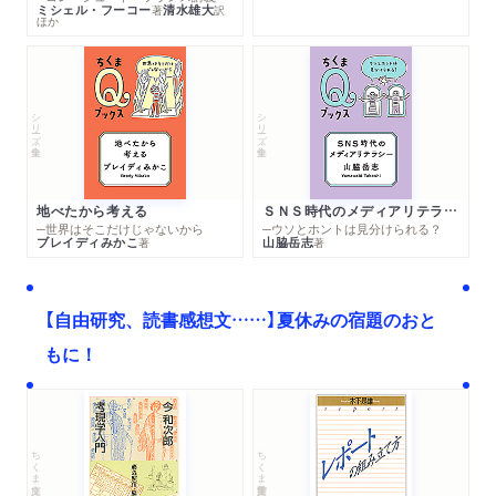
ミシェル・フーコー
清水雄大
著
訳
ほか
シリーズ・全集
シリーズ・全集
地べたから考える
ＳＮＳ時代のメディアリテラシー
─世界はそこだけじゃないから
─ウソとホントは見分けられる？
ブレイディみかこ
山脇岳志
著
著
【自由研究、読書感想文……】夏休みの宿題のおと
もに！
ちくま文庫
ちくま学芸文庫