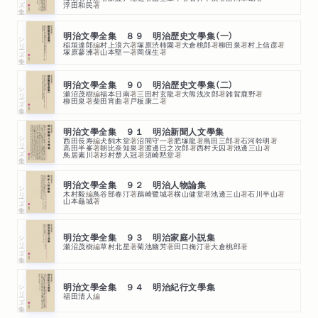
浮田和民
著
明治文學全集 ８９ 明治歴史文學集（一）
シリーズ・全集
稲垣達郎
編
村上浪六
著
塚原渋柿園
著
大倉桃郎
著
柳田泉
著
村上信彦
著
塚原蓼洲
著
山本堅一
著
岡保生
著
明治文學全集 ９０ 明治歴史文學集（二）
シリーズ・全集
瀬沼茂樹
編
福本日南
著
三田村玄龍
著
大熊浅次郎
著
雑賀鹿野
著
柳田泉
著
柴田宵曲
著
戸板康二
著
明治文學全集 ９１ 明治新聞人文學集
シリーズ・全集
西田長寿
編
犬飼木堂
著
沼間守一
著
肥塚龍
著
島田三郎
著
石河幹明
著
高田半峯
著
朝比奈知泉
著
渡邊巳之次郎
著
西村天囚
著
池邊三山
著
鳥居素川
著
杉村楚人冠
著
須崎黙堂
著
明治文學全集 ９２ 明治人物論集
シリーズ・全集
木村毅
編
鳥谷部春汀
著
鵜崎鷺城
著
横山健堂
著
池邊三山
著
石川半山
著
山本龜城
著
シリーズ・全集
明治文學全集 ９３ 明治家庭小説集
瀬沼茂樹
編
草村北星
著
菊池幽芳
著
田口掬汀
著
大倉桃郎
著
シリーズ・全集
明治文學全集 ９４ 明治紀行文學集
福田清人
編