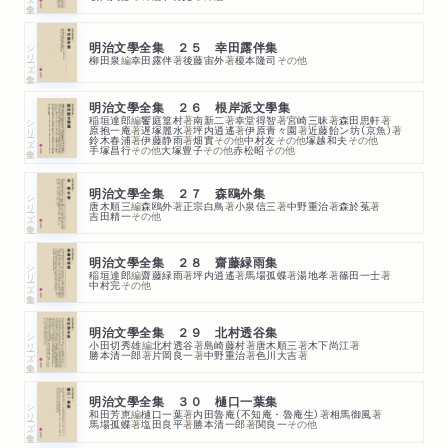
シリーズ・全集
明治文學全集 ２５ 幸田露伴集
柳田泉
編
幸田露伴
著
後藤宙外
著
榎本隆司
その他
明治文學全集 ２６ 根岸派文學集
稲垣達郎
編
饗庭篁村
著
南新二
著
幸堂得智
著
宮崎三昧
著
森田思軒
著
シリーズ・全集
原抱一庵
著
遅塚麗水
著
坪内逍遙
著
伊原青々園
著
近藤飴ン坊（京魚）
著
鈴木春浦
著
伊藤静雨
著
畑實
その他
中村友
その他
塚越和夫
その他
手塚昌行
その他
大塚豊子
その他
赤松昭
その他
明治文學全集 ２７ 森鴎外集
シリーズ・全集
唐木順三
編
森鴎外
著
正宗白鳥
著
小泉信三
著
中野重治
著
森於菟
著
吉田精一
その他
明治文學全集 ２８ 齋藤緑雨集
シリーズ・全集
稲垣達郎
編
齋藤緑雨
著
坪内逍遙
著
馬場孤蝶
著
湯地孝
著
篠田一士
著
中村完
その他
明治文學全集 ２９ 北村透谷集
シリーズ・全集
小田切秀雄
編
北村透谷
著
島崎藤村
著
唐木順三
著
木下尚江
著
勝本清一郎
著
片岡良一
著
中野重治
著
色川大吉
著
明治文學全集 ３０ 樋口一葉集
シリーズ・全集
和田芳恵
編
樋口一葉
著
内田魯庵（不知庵・魯庵生）
著
相馬御風
著
馬場孤蝶
著
塩田良平
著
勝本清一郎
著
関良一
その他