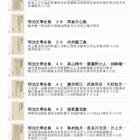
シリーズ・全集
松本三之介
編
志賀重昴
著
杉浦重剛
著
陸羯南
著
福本日南
著
長沢別天
著
佐藤能丸
その他
シリーズ・全集
明治文學全集 ３８ 岡倉天心集
亀井勝一郎
編
宮川寅雄
編
岡倉天心
著
河上徹太郎
著
明治文學全集 ３９ 内村鑑三集
シリーズ・全集
河上徹太郎
編
内村鑑三
著
畔上賢造
著
森有正
著
山本泰次郎
その他
瀧澤信彦
その他
明治文學全集 ４０ 高山樗牛・齋藤野の人・姉崎嘲風・登張竹風
シリーズ・全集
瀬沼茂樹
編
高山樗牛
著
齋藤野の人
著
姉崎嘲風
著
登張竹風
著
橋川文三
著
杉崎俊夫
著
吹田順助
著
長谷川泉
著
河合靖峯
その他
明治文學全集 ４１ 鹽井雨江・武島羽衣・大町桂月・久保天随
シリーズ・全集
久松潜一
編
鹽井雨江
著
武島羽衣
著
大町桂月
著
久保天随
著
笹川臨風
著
樋口龍峡
著
本間久雄
著
高山樗牛
著
長谷川天渓
著
青木生子
その他
木谷喜美枝
その他
伊原昭
その他
野崎由美子
その他
シリーズ・全集
明治文學全集 ４２ 徳富蘆花集
神崎清
編
徳富蘆花
著
徳富愛子
著
稲村徹元
その他
山口美代子
その他
明治文學全集 ４３ 島村抱月・長谷川天渓・片上天弦・相馬御風
シリーズ・全集
川副国基
編
島村抱月
著
長谷川天渓
著
片上天弦
著
相馬御風
著
瀬沼茂樹
著
稲垣達郎
著
吉田精一
著
畑實
その他
久保田芳太郎
その他
中村完
その他