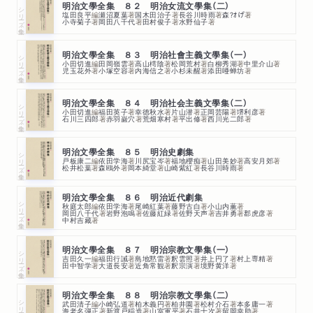
明治文學全集 ８２ 明治女流文學集（二）
シリーズ・全集
塩田良平
編
瀬沼夏葉
著
国木田治子
著
長谷川時雨
著
森?ｵげ
著
小寺菊子
著
岡田八千代
著
田村俊子
著
水野仙子
著
明治文學全集 ８３ 明治社會主義文學集（一）
シリーズ・全集
小田切進
編
田岡嶺雲
著
高山樗陰
著
松岡荒村
著
白柳秀湖
著
中里介山
著
児玉花外
著
小塚空容
著
内海信之
著
小杉未醒
著
添田唖蝉坊
著
明治文學全集 ８４ 明治社会主義文學集（二）
シリーズ・全集
小田切進
編
福田英子
著
幸徳秋水
著
片山潜
著
正岡芸陽
著
堺利彦
著
石川三四郎
著
赤羽巌穴
著
荒畑寒村
著
平出修
著
西川光二郎
著
明治文學全集 ８５ 明治史劇集
シリーズ・全集
戸板康二
編
依田学海
著
川尻宝岑
著
福地櫻痴
著
山田美妙
著
高安月郊
著
松井松葉
著
森鴎外
著
岡本綺堂
著
山崎紫紅
著
長谷川時雨
著
明治文學全集 ８６ 明治近代劇集
シリーズ・全集
秋庭太郎
編
依田学海
著
尾崎紅葉
著
藤野古白
著
小山内薫
著
岡田八千代
著
岩野泡鳴
著
佐藤紅緑
著
佐野天声
著
吉井勇
著
郡虎彦
著
中村吉藏
著
明治文學全集 ８７ 明治宗教文學集（一）
シリーズ・全集
吉田久一
編
福田行誡
著
島地黙雷
著
釈雲照
著
井上円了
著
村上専精
著
田中智学
著
大道長安
著
近角常観
著
釈宗演
著
境野黄洋
著
明治文學全集 ８８ 明治宗教文學集（二）
シリーズ・全集
武田清子
編
小崎弘道
著
柏木義円
著
柏井園
著
松村介石
著
本多庸一
著
海老名弾正
著
新渡戸稲造
著
山室軍平
著
石井十次
著
留岡幸助
著