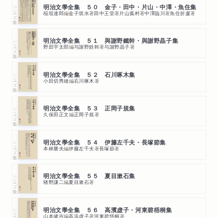
シリーズ・全集
明治文學全集 ５０ 金子・田中・片山・中澤・魚住集
稲垣達郎
編
金子筑水
著
田中王堂
著
片山孤村
著
中澤臨川
著
魚住折盧
著
シリーズ・全集
明治文學全集 ５１ 與謝野鐵幹・與謝野晶子集
野田宇太郎
編
与謝野鉄幹
著
与謝野晶子
著
シリーズ・全集
明治文學全集 ５２ 石川啄木集
小田切秀雄
編
石川啄木
著
シリーズ・全集
明治文學全集 ５３ 正岡子規集
久保田正文
編
正岡子規
著
シリーズ・全集
明治文學全集 ５４ 伊籐左千夫・長塚節集
本林勝夫
編
伊藤左千夫
著
長塚節
著
シリーズ・全集
明治文學全集 ５５ 夏目漱石集
猪野謙二
編
夏目漱石
著
シリーズ・全集
明治文學全集 ５６ 高濱虚子・河東碧梧桐集
山本健吉
編
高浜虚子
著
河東碧悟桐
著