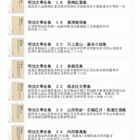
シリーズ・全集
明治文學全集 １８ 尾崎紅葉集
福田清人
編
尾崎紅葉
著
国木田独歩
著
泉鏡花
著
小栗風葉
著
片岡良一
著
明治文學全集 １９ 廣津柳浪集
シリーズ・全集
広津和郎
編
吉田精一
編
廣津柳浪
著
藤森順三
著
後藤宙外
著
伊狩章
その他
明治文學全集 ２０ 川上眉山・巌谷小波集
シリーズ・全集
瀬沼茂樹
編
川上眉山
著
巖谷小波
著
伊狩章
著
思案外史
著
田山花袋
著
丸岡九華
著
福田清人
著
巖谷栄二
その他
明治文學全集 ２１ 泉鏡花集
シリーズ・全集
成瀬正勝
編
泉鏡花
著
時文記者
著
森鴎外
著
正宗白鳥
著
柳田國男
著
水上瀧太郎
著
市原豊太
著
村松定孝
その他
明治文學全集 ２２ 硯友社文學集
シリーズ・全集
福田清人
編
石橋思案
編
江見水蔭
編
大橋乙羽
編
柳川春葉
編
黒田湖山
編
生田葵山
編
山岸荷葉
著
前田曙山
著
内田魯庵（不知庵・魯庵生）
著
巖谷小波
著
中村武羅夫（王春嶺）
著
伊狩章
著
佐々木徹
その他
明治文學全集 ２３ 山田美妙・石橋忍月・高瀬文淵集
シリーズ・全集
福田清人
編
山田美妙
著
石橋忍月
著
高瀬文淵
著
塩田良平
著
山本健吉
著
田山瑞穂
著
網野義紘
著
栗林秀雄
著
明治文學全集 ２４ 内田魯庵集
シリーズ・全集
稲垣達郎
編
内田魯庵（不知庵・魯庵生）
著
柳田泉
著
内田巖
著
歌田久彦
その他
中村完
その他