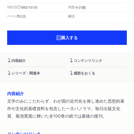
その他
刊行日
判型
1983/10/05
頁
ページ数
解説
0
購入する
内容紹介
コンテンツリンク
シリーズ・関連本
感想をおくる
内容紹介
文学のみにこだわらず、わが国の近代化を推し進めた思想的著
作や文化的基礎資料を包含した一大パノラマ。毎日出版文化
賞、菊池寛賞に輝いた全100巻の紙では最後の復刊。
コンテンツリンク