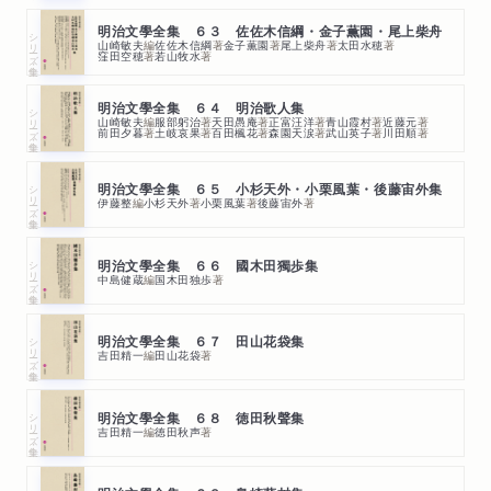
明治文學全集 ６３ 佐佐木信綱・金子薫園・尾上柴舟
シリーズ・全集
山崎敏夫
編
佐佐木信綱
著
金子薫園
著
尾上柴舟
著
太田水穂
著
窪田空穂
著
若山牧水
著
明治文學全集 ６４ 明治歌人集
シリーズ・全集
山崎敏夫
編
服部躬治
著
天田愚庵
著
正富汪洋
著
青山霞村
著
近藤元
著
前田夕暮
著
土岐哀果
著
百田楓花
著
森園天涙
著
武山英子
著
川田順
著
シリーズ・全集
明治文學全集 ６５ 小杉天外・小栗風葉・後藤宙外集
伊藤整
編
小杉天外
著
小栗風葉
著
後藤宙外
著
シリーズ・全集
明治文學全集 ６６ 國木田獨歩集
中島健蔵
編
国木田独歩
著
シリーズ・全集
明治文學全集 ６７ 田山花袋集
吉田精一
編
田山花袋
著
シリーズ・全集
明治文學全集 ６８ 徳田秋聲集
吉田精一
編
徳田秋声
著