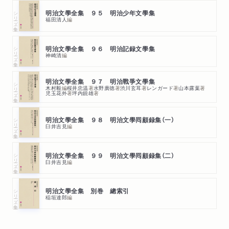
シリーズ・全集
明治文學全集 ９５ 明治少年文學集
福田清人
編
シリーズ・全集
明治文學全集 ９６ 明治記録文學集
神崎清
編
明治文學全集 ９７ 明治戰爭文學集
シリーズ・全集
木村毅
編
桜井忠温
著
水野廣徳
著
渋川玄耳
著
レンガード
著
山本露葉
著
児玉花外
著
坪内鋭雄
著
シリーズ・全集
明治文學全集 ９８ 明治文學囘顧録集（一）
臼井吉見
編
シリーズ・全集
明治文學全集 ９９ 明治文學囘顧録集（二）
臼井吉見
編
シリーズ・全集
明治文學全集 別巻 總索引
稲垣達郎
編