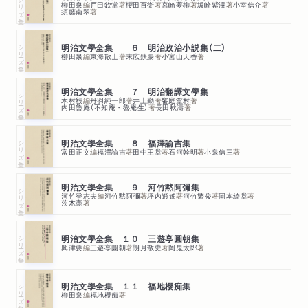
シリーズ・全集
柳田泉
編
戸田欽堂
著
櫻田百衛
著
宮崎夢柳
著
坂崎紫瀾
著
小室信介
著
須藤南翠
著
シリーズ・全集
明治文學全集 ６ 明治政治小説集（二）
柳田泉
編
東海散士
著
末広鉄腸
著
小宮山天香
著
明治文學全集 ７ 明治翻譯文學集
シリーズ・全集
木村毅
編
丹羽純一郎
著
井上勤
著
饗庭篁村
著
内田魯庵（不知庵・魯庵生）
著
長田秋濤
著
シリーズ・全集
明治文學全集 ８ 福澤諭吉集
富田正文
編
福澤諭吉
著
田中王堂
著
石河幹明
著
小泉信三
著
明治文學全集 ９ 河竹黙阿彌集
シリーズ・全集
河竹登志夫
編
河竹黙阿彌
著
坪内逍遙
著
河竹繁俊
著
岡本綺堂
著
茨木憲
著
シリーズ・全集
明治文學全集 １０ 三遊亭圓朝集
興津要
編
三遊亭圓朝
著
朗月散史
著
岡鬼太郎
著
シリーズ・全集
明治文學全集 １１ 福地櫻痴集
柳田泉
編
福地櫻痴
著