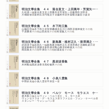
明治文學全集 ４４ 落合直文・上田萬年・芳賀矢一・藤岡作太郎
シリーズ・全集
久松潜一
編
落合直文
著
上田萬年
著
芳賀矢一
著
藤岡作太郎
著
片桐顕智
著
新村出
著
円地文子
著
藤村作
著
芳賀檀
著
巖谷小波
著
明治文學全集 ４５ 木下尚江集
シリーズ・全集
山極圭司
編
木下尚江
著
安部磯雄
著
石川三四郎
著
後神俊文
その他
千原勝美
その他
山田貞光
その他
有賀義人
その他
明治文學全集 ４６ 新島襄・植村正久・清澤満之・綱島梁川集
シリーズ・全集
武田清子
編
吉田久一
編
新島襄
著
植村正久
著
清澤満之
著
綱島梁川
著
徳富蘇峰
著
石原謙
著
多田鼎
著
陶山務
著
杉崎俊夫
その他
岡田典夫
その他
中津功
その他
杉浦友信
その他
シリーズ・全集
明治文學全集 ４７ 黒岩涙香集
木村毅
編
黒岩涙香
著
高松敏男
その他
シリーズ・全集
明治文學全集 ４８ 小泉八雲集
中野好夫
編
小泉八雲
著
平井呈一
著
明治文學全集 ４９ ベルツ モース モラエス ケーベル他集
シリーズ・全集
唐木順三
編
エルヴィン・ベルツ
著
Ｅ．Ｓ．モース
著
ヴェンセスラオ・デ・モラエス
著
ラファエル・フォン・ケーベル
著
スタンレー・ウォシュバン
著