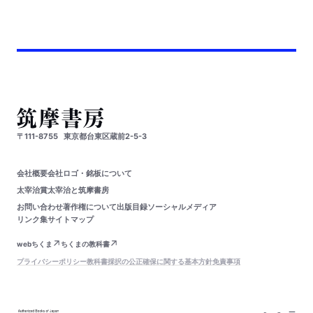
〒111-8755
東京都台東区蔵前2-5-3
会社概要
会社ロゴ・銘板について
太宰治賞
太宰治と筑摩書房
お問い合わせ
著作権について
出版目録
ソーシャルメディア
リンク集
サイトマップ
webちくま
ちくまの教科書
プライバシーポリシー
教科書採択の公正確保に関する基本方針
免責事項