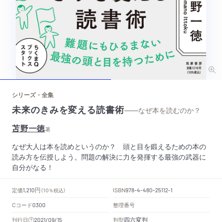
シリーズ・全集
未来のきみを変える読書術
——なぜ本を読むのか？
苫野一徳
著
なぜ大人は本を読めというのか？ 頭と目を鍛えるための本の
読み方を伝授しよう。問題の解決に力を発揮する最強の武器に
自分がなる！
円
定価
ISBN
1,210
（10％税込）
978-4-480-25112-1
Cコード
整理番号
0300
四六変判
刊行日
判型
2021/09/15