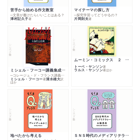
苦手から始める作文教室
マイテーマの探し方
─文章が書けたらいいことはある？
─探究学習ってどうやるの？
津村記久子
片岡則夫
著
著
シリーズ・全集
シリーズ・全集
ムーミン・コミックス ２ あこがれの遠い土地
トーベ・ヤンソン
著
ミシェル・フーコー講義集成１０ 主体性と真理
ラルス・ヤンソン
著
ほか
─コレージュ・ド・フランス講義１９８０－１９８１年度
ミシェル・フーコー
清水雄大
著
訳
ほか
シリーズ・全集
シリーズ・全集
地べたから考える
ＳＮＳ時代のメディアリテラシー