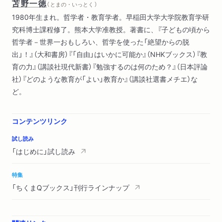
苫野一徳
（ とまの・いっとく ）
1980年生まれ。哲学者・教育学者。早稲田大学大学院教育学研
究科博士課程修了。熊本大学准教授。著書に、『子どもの頃から
哲学者－世界一おもしろい、哲学を使った「絶望からの脱
出」！』（大和書房）『「自由」はいかに可能か』（NHKブックス）『教
育の力』（講談社現代新書）『勉強するのは何のため？』（日本評論
社）『どのような教育が「よい」教育か』（講談社選書メチエ）な
ど。
コンテンツリンク
試し読み
「はじめに」試し読み
特集
「ちくまQブックス」刊行ラインナップ