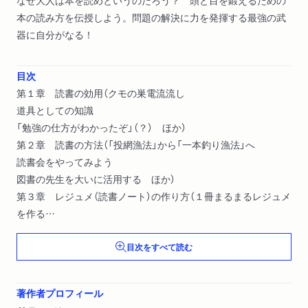
なぜ大人は本を読めというのだろう？ 頭と目を鍛えるための
本の読み方を伝授しよう。問題の解決に力を発揮する最強の武
器に自分がなる！
目次
第１章 読書の効用（クモの巣電流流し
道具としての知識
「勉強の仕方がわかったぞ」（？） ほか）
第２章 読書の方法（「投網漁法」から「一本釣り漁法」へ
読書会をやってみよう
図書の先生を大いに活用する ほか）
第３章 レジュメ（読書ノート）の作り方（１冊まるまるレジュメ
を作る
レジュメは本を読み終えてから作る
目次をすべて読む
電子書籍や電子ペーパーを活用する）
次に読んでほしい本
著作者プロフィール