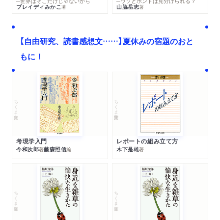
─世界はそこだけじゃないから
─ウソとホントは見分けられる？
ブレイディみかこ
山脇岳志
著
著
【自由研究、読書感想文……】夏休みの宿題のおと
もに！
ちくま文庫
ちくま学芸文庫
考現学入門
レポートの組み立て方
今和次郎
藤森照信
木下是雄
著
編
著
ちくま文庫
ちくま文庫