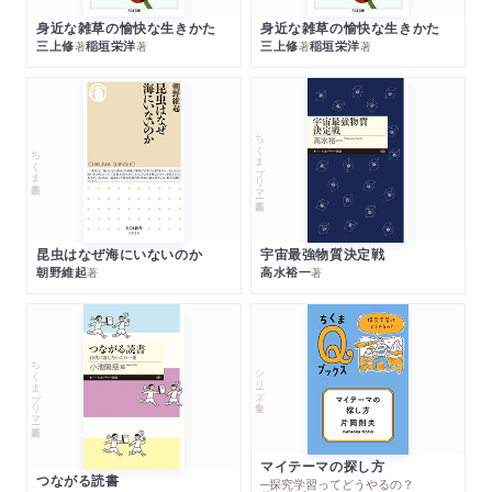
身近な雑草の愉快な生きかた
身近な雑草の愉快な生きかた
三上修
稲垣栄洋
三上修
稲垣栄洋
著
著
著
著
ちくまプリマー新書
ちくま新書
昆虫はなぜ海にいないのか
宇宙最強物質決定戦
朝野維起
高水裕一
著
著
ちくまプリマー新書
シリーズ・全集
マイテーマの探し方
つながる読書
─探究学習ってどうやるの？