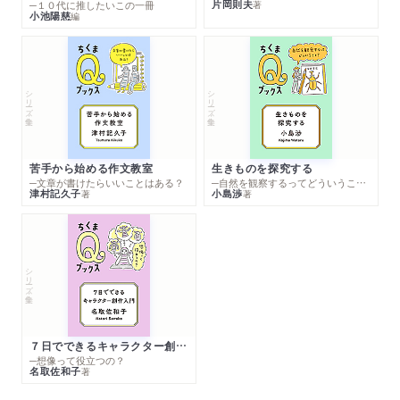
片岡則夫
著
─１０代に推したいこの一冊
小池陽慈
編
シリーズ・全集
シリーズ・全集
苦手から始める作文教室
生きものを探究する
─文章が書けたらいいことはある？
─自然を観察するってどういうこと？
津村記久子
小島渉
著
著
シリーズ・全集
７日でできるキャラクター創作入門
─想像って役立つの？
名取佐和子
著