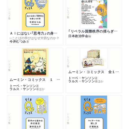
シリーズ・全集
シリーズ・全集
「リベラル国際秩序の揺らぎ」再考 年報政治学２０２６‐Ⅰ
ＡＩにはない「思考力」の身につけ方
日本政治学会
編
─ことばの学びはなぜ大切なのか？
今井むつみ
著
シリーズ・全集
シリーズ・全集
ムーミン・コミックス 全１４巻セット
トーベ・ヤンソン
著
ムーミン・コミックス １ 黄金のしっぽ
ラルス・ヤンソン
著
ほか
トーベ・ヤンソン
著
ラルス・ヤンソン
著
ほか
シリーズ・全集
シリーズ・全集