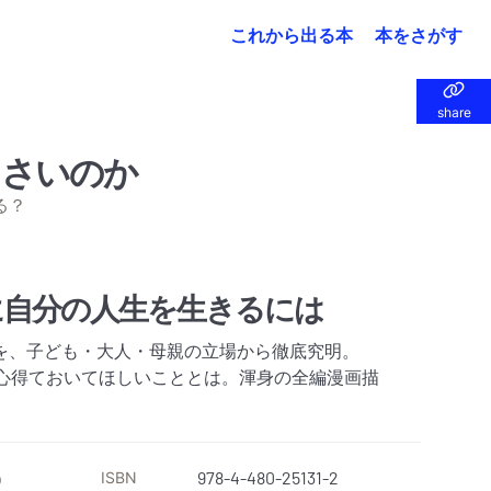
これから出る本
本をさがす
share
share
るさいのか
る？
に自分の人生を生きるには
を、子ども・大人・母親の立場から徹底究明。
に心得ておいてほしいこととは。渾身の全編漫画描
ISBN
978-4-480-25131-2
）