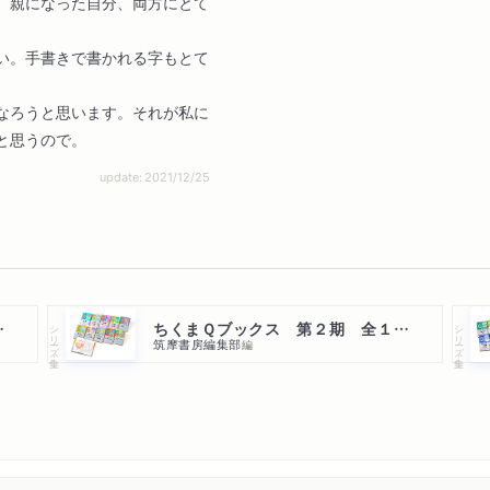
、親になった自分、両方にとて
い。手書きで書かれる字もとて
なろうと思います。それが私に
と思うので。
update: 2021/12/25
０点セット
ちくまＱブックス 第２期 全１０点セット
シリーズ・全集
シリーズ・全集
筑摩書房編集部
編