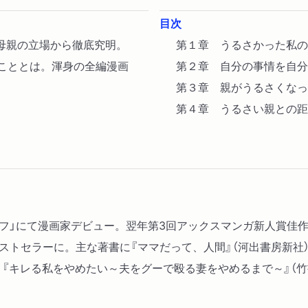
目次
母親の立場から徹底究明。
第１章 うるさかった私の
いこととは。渾身の全編漫画
第２章 自分の事情を自分
第３章 親がうるさくなっ
第４章 うるさい親との距
ガエフ」にて漫画家デビュー。翌年第3回アックスマンガ新人賞佳
し、ベストセラーに。主な著書に『ママだって、人間』（河出書房新社
、『キレる私をやめたい～夫をグーで殴る妻をやめるまで～』（