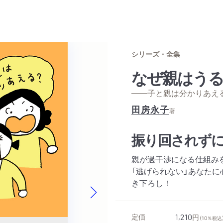
シリーズ・全集
なぜ親はう
——子と親は分かりあえ
田房永子
著
振り回されず
親が過干渉になる仕組み
「逃げられない」あなた
き下ろし！
Next slide
定価
1,210
円
（10％税込