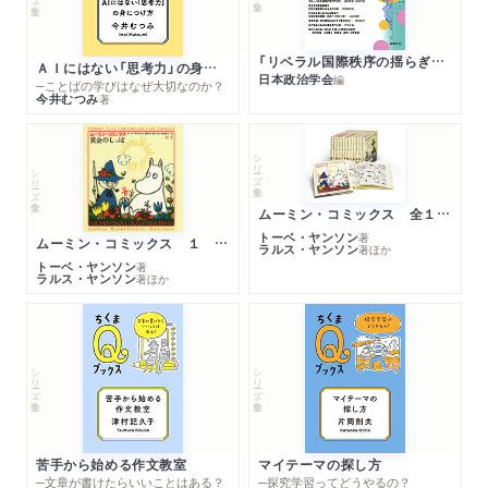
「リベラル国際秩序の揺らぎ」再考 年報政治学２０２６‐Ⅰ
ＡＩにはない「思考力」の身につけ方
日本政治学会
編
─ことばの学びはなぜ大切なのか？
今井むつみ
著
シリーズ・全集
シリーズ・全集
ムーミン・コミックス 全１４巻セット
トーベ・ヤンソン
著
ムーミン・コミックス １ 黄金のしっぽ
ラルス・ヤンソン
著
ほか
トーベ・ヤンソン
著
ラルス・ヤンソン
著
ほか
シリーズ・全集
シリーズ・全集
苦手から始める作文教室
マイテーマの探し方
─文章が書けたらいいことはある？
─探究学習ってどうやるの？