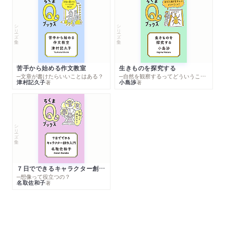
シリーズ・全集
シリーズ・全集
苦手から始める作文教室
生きものを探究する
─文章が書けたらいいことはある？
─自然を観察するってどういうこと？
津村記久子
小島渉
著
著
シリーズ・全集
７日でできるキャラクター創作入門
─想像って役立つの？
名取佐和子
著