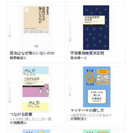
ちくまプリマー新書
ちくま新書
昆虫はなぜ海にいないのか
宇宙最強物質決定戦
朝野維起
高水裕一
著
著
ちくまプリマー新書
シリーズ・全集
マイテーマの探し方
つながる読書
─探究学習ってどうやるの？
片岡則夫
著
─１０代に推したいこの一冊
小池陽慈
編