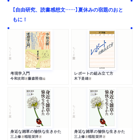
【自由研究、読書感想文……】夏休みの宿題のおと
もに！
ちくま文庫
ちくま学芸文庫
考現学入門
レポートの組み立て方
今和次郎
藤森照信
木下是雄
著
編
著
ちくま文庫
ちくま文庫
身近な雑草の愉快な生きかた
身近な雑草の愉快な生きかた
三上修
稲垣栄洋
三上修
稲垣栄洋
著
著
著
著