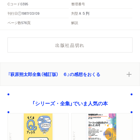
Cコード
整理番号
0395
Ａ５判
刊行日
判型
1987/03/09
頁
ページ数
解説
576
出版社品切れ
『萩原朔太郎全集（補訂版） ６』の感想をおくる
「シリーズ・全集」でいま人気の本
シリーズ・全集
シリーズ・全集