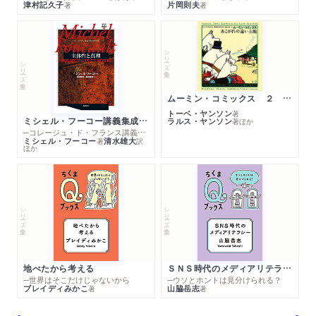
津村記久子
片岡則夫
著
著
シリーズ・全集
シリーズ・全集
ムーミン・コミックス ２ あこがれの遠い土地
トーベ・ヤンソン
著
ミシェル・フーコー講義集成１０ 主体性と真理
ラルス・ヤンソン
著
ほか
─コレージュ・ド・フランス講義１９８０－１９８１年度
ミシェル・フーコー
清水雄大
著
訳
ほか
シリーズ・全集
シリーズ・全集
地べたから考える
ＳＮＳ時代のメディアリテラシー
─世界はそこだけじゃないから
─ウソとホントは見分けられる？
ブレイディみかこ
山脇岳志
著
著