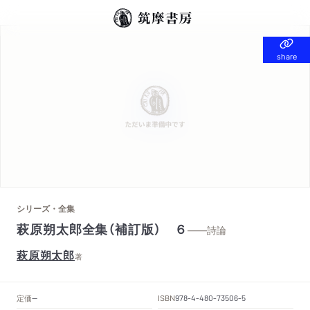
share
share
シリーズ・全集
萩原朔太郎全集（補訂版） ６
——詩論
萩原朔太郎
著
定価
ISBN
--
978-4-480-73506-5