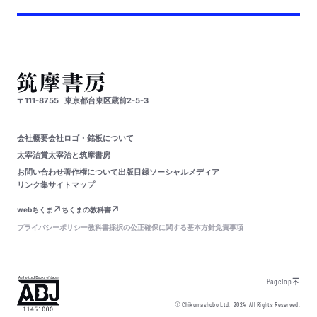
〒111-8755
東京都台東区蔵前2-5-3
会社概要
会社ロゴ・銘板について
太宰治賞
太宰治と筑摩書房
お問い合わせ
著作権について
出版目録
ソーシャルメディア
リンク集
サイトマップ
webちくま
ちくまの教科書
プライバシーポリシー
教科書採択の公正確保に関する基本方針
免責事項
PageTop
© Chikumashobo Ltd.
2024
All Rights Reserved.