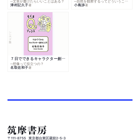
─文章が書けたらいいことはある？
─自然を観察するってどういうこと？
津村記久子
小島渉
著
著
シリーズ・全集
７日でできるキャラクター創作入門
─想像って役立つの？
名取佐和子
著
〒111-8755
東京都台東区蔵前2-5-3