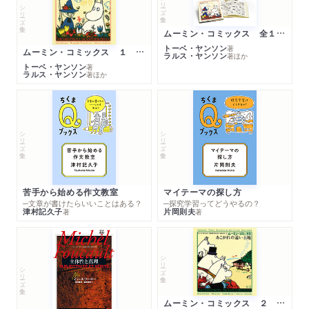
シリーズ・全集
シリーズ・全集
ムーミン・コミックス 全１４巻セット
トーベ・ヤンソン
著
ムーミン・コミックス １ 黄金のしっぽ
ラルス・ヤンソン
著
ほか
トーベ・ヤンソン
著
ラルス・ヤンソン
著
ほか
シリーズ・全集
シリーズ・全集
苦手から始める作文教室
マイテーマの探し方
─文章が書けたらいいことはある？
─探究学習ってどうやるの？
津村記久子
片岡則夫
著
著
シリーズ・全集
シリーズ・全集
ムーミン・コミックス ２ あこがれの遠い土地