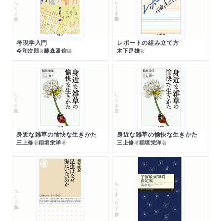
ちくま文庫
ちくま学芸文庫
考現学入門
レポートの組み立て方
今和次郎
藤森照信
木下是雄
著
編
著
ちくま文庫
ちくま文庫
身近な雑草の愉快な生きかた
身近な雑草の愉快な生きかた
三上修
稲垣栄洋
三上修
稲垣栄洋
著
著
著
著
ちくまプリマー新書
ちくま新書