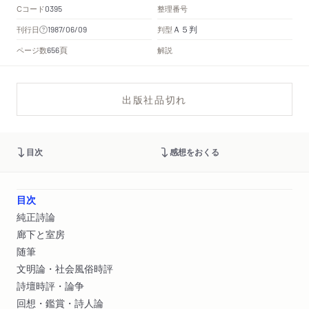
Cコード
整理番号
0395
Ａ５判
刊行日
判型
1987/06/09
頁
ページ数
解説
656
出版社品切れ
目次
感想をおくる
目次
純正詩論
廊下と室房
随筆
文明論・社会風俗時評
詩壇時評・論争
回想・鑑賞・詩人論