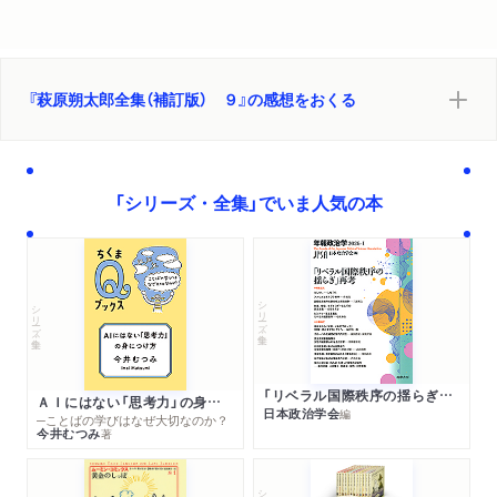
『萩原朔太郎全集（補訂版） ９』の感想をおくる
「シリーズ・全集」でいま人気の本
シリーズ・全集
シリーズ・全集
「リベラル国際秩序の揺らぎ」再考 年報政治学２０２６‐Ⅰ
ＡＩにはない「思考力」の身につけ方
日本政治学会
編
─ことばの学びはなぜ大切なのか？
今井むつみ
著