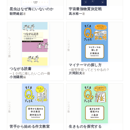
昆虫はなぜ海にいないのか
宇宙最強物質決定戦
朝野維起
高水裕一
著
著
ちくまプリマー新書
シリーズ・全集
マイテーマの探し方
つながる読書
─探究学習ってどうやるの？
片岡則夫
著
─１０代に推したいこの一冊
小池陽慈
編
シリーズ・全集
シリーズ・全集
苦手から始める作文教室
生きものを探究する