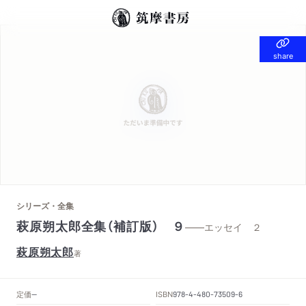
share
share
シリーズ・全集
萩原朔太郎全集（補訂版） ９
——エッセイ ２
萩原朔太郎
著
定価
ISBN
--
978-4-480-73509-6