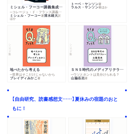
トーベ・ヤンソン
著
ミシェル・フーコー講義集成１０ 主体性と真理
ラルス・ヤンソン
著
ほか
─コレージュ・ド・フランス講義１９８０－１９８１年度
ミシェル・フーコー
清水雄大
著
訳
ほか
シリーズ・全集
シリーズ・全集
地べたから考える
ＳＮＳ時代のメディアリテラシー
─世界はそこだけじゃないから
─ウソとホントは見分けられる？
ブレイディみかこ
山脇岳志
著
著
【自由研究、読書感想文……】夏休みの宿題のおと
もに！