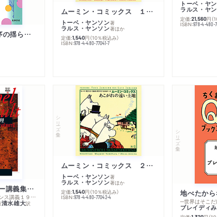
トーベ・ヤン
ラルス・ヤン
ムーミン・コミックス １ 黄金のしっぽ
定価:
円
（
21,560
トーベ・ヤンソン
著
ISBN:
978-4-480-
ラルス・ヤンソン
著
ほか
「リベラル国際秩序の揺らぎ」再考 年報政治学２０２６‐Ⅰ
定価:
円
（10％税込み）
1,540
ISBN:
978-4-480-77041-7
シリーズ・全集
シリーズ・全集
ムーミン・コミックス ２ あこがれの遠い土地
トーベ・ヤンソン
著
ラルス・ヤンソン
著
ほか
ミシェル・フーコー講義集成１０ 主体性と真理
定価:
円
（10％税込み）
地べたから
1,540
─コレージュ・ド・フランス講義１９８０－１９８１年度
ISBN:
978-4-480-77042-4
─世界はそこだ
清水雄大
著
訳
ブレイディみ
定価:
円
（1
1,320