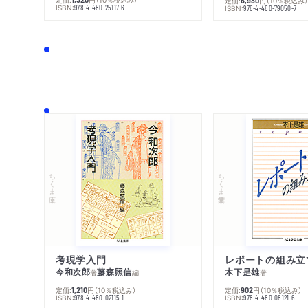
定価:
円
（10％税込み
6,930
ISBN:
978-4-480-25117-6
ISBN:
978-4-480-79050-7
ちくま文庫
ちくま学芸文庫
考現学入門
レポートの組み立
今和次郎
藤森照信
木下是雄
著
編
著
定価:
円
（10％税込み）
定価:
円
（10％税込み）
1,210
902
ISBN:
ISBN:
978-4-480-02115-1
978-4-480-08121-6