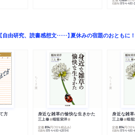
）
ISBN:
978-4-480-2
【自由研究、読書感想文……】夏休みの宿題のおともに
ちくま文庫
ちくま文庫
て方
身近な雑草の愉快な生きかた
身近な雑草
三上修
稲垣栄洋
三上修
稲垣
著
著
著
定価:
円
（10％税込み）
定価:
円
（10
814
814
ISBN:
ISBN:
978-4-480-42819-6
978-4-480-