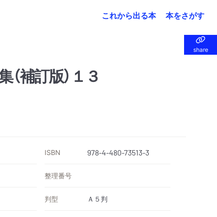
これから出る本
本をさがす
share
share
集（補訂版）１３
ISBN
978-4-480-73513-3
整理番号
判型
Ａ５判