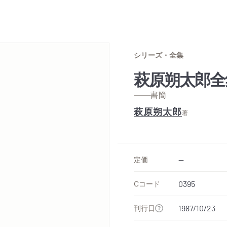
シリーズ・全集
萩原朔太郎全
——書簡
萩原朔太郎
著
定価
--
Cコード
0395
刊行日
1987/10/23