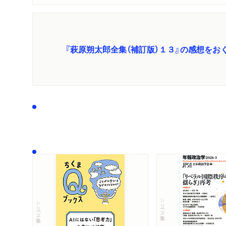
『萩原朔太郎全集（補訂版）１３』の感想をお
シリーズ・全集
シリーズ・全集