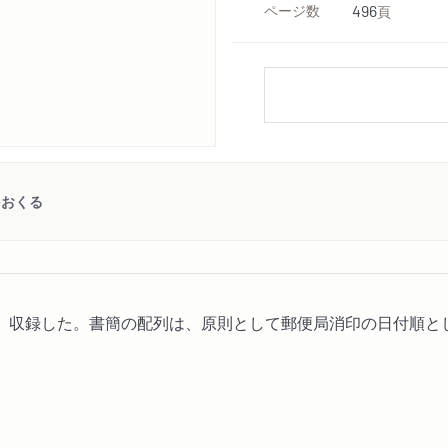
ページ数
496
頁
をおくる
、収録した。書簡の配列は、原則として郵便局消印の日付順と