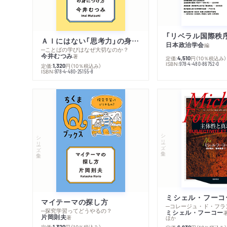
ＡＩにはない「思考力」の身につけ方
日本政治学会
編
─ことばの学びはなぜ大切なのか？
今井むつみ
著
定価:
円
（10％税込み）
4,510
ISBN:
978-4-480-86752-0
定価:
円
（10％税込み）
1,320
ISBN:
978-4-480-25155-8
シリーズ・全集
シリーズ・全集
マイテーマの探し方
─探究学習ってどうやるの？
ミシェル・フーコー
片岡則夫
著
ほか
定価:
円
（10％税込み）
1,320