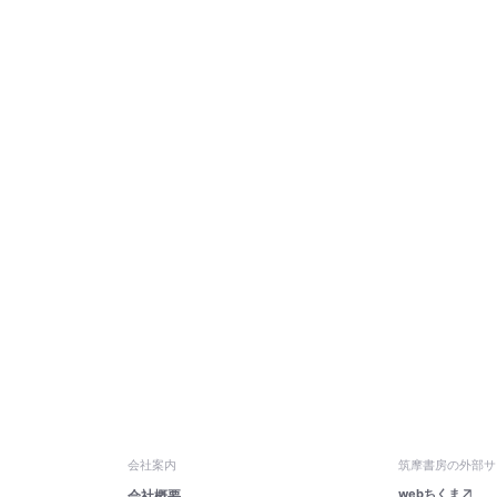
会社案内
筑摩書房の外部サ
webちくま
会社概要