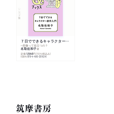
シリーズ・全集
７日でできるキャラクター創作入門
─想像って役立つの？
名取佐和子
著
定価:
円
（10％税込み）
1,540
ISBN:
978-4-480-25162-6