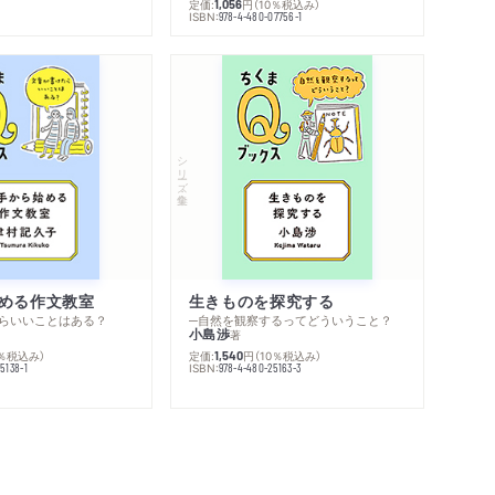
定価:
円
（10％税込み）
1,056
ISBN:
978-4-480-07756-1
シリーズ・全集
める作文教室
生きものを探究する
らいいことはある？
─自然を観察するってどういうこと？
小島渉
著
0％税込み）
定価:
円
（10％税込み）
1,540
ISBN:
5138-1
978-4-480-25163-3