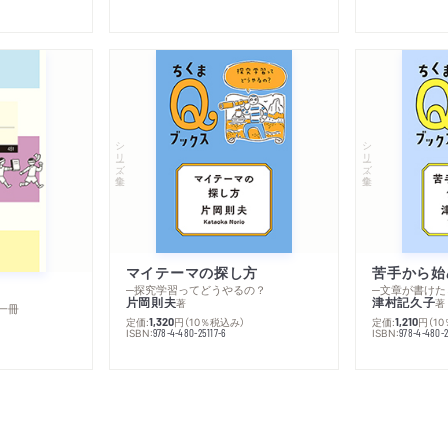
シリーズ・全集
シリーズ・全集
マイテーマの探し方
苦手から始
─探究学習ってどうやるの？
─文章が書けた
片岡則夫
津村記久子
著
著
一冊
定価:
円
（10％税込み）
定価:
円
（1
1,320
1,210
ISBN:
ISBN:
978-4-480-25117-6
978-4-480-2