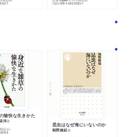
ISBN:
5152-7
978-4-480-25154-1
内容紹介・目次
感想をおくる
！
ちくま新書
の愉快な生きかた
栄洋
著
昆虫はなぜ海にいないのか
％税込み）
朝野維起
著
42819-6