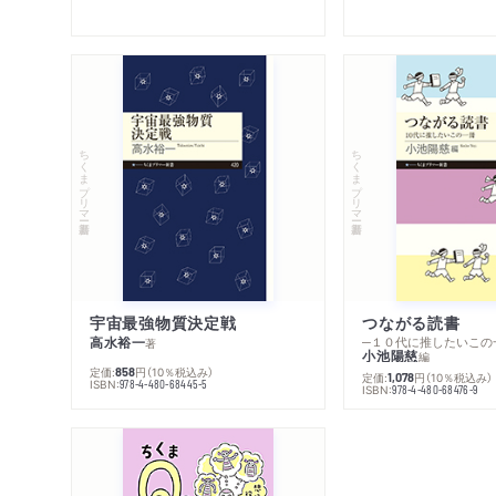
ちくまプリマー新書
ちくまプリマー新書
宇宙最強物質決定戦
つながる読書
高水裕一
─１０代に推したいこの
著
小池陽慈
編
定価:
円
（10％税込み）
858
定価:
円
（10％税込み）
1,078
ISBN:
978-4-480-68445-5
ISBN:
978-4-480-68476-9