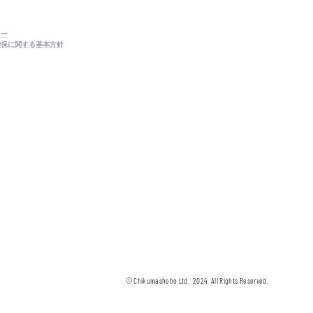
シー
確保に関する基本方針
© Chikumashobo Ltd.
2024
All Rights Reserved.