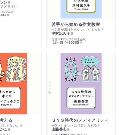
ソン
著
ソン
著
ほか
10％税込み）
77040-0
苦手から始める作文教室
─文章が書けたらいいことはある？
津村記久子
著
定価:
円
（10％税込み）
1,210
ISBN:
978-4-480-25138-1
シリーズ・全集
考える
ＳＮＳ時代のメディアリテラシー
けじゃないから
─ウソとホントは見分けられる？
かこ
山脇岳志
著
著
0％税込み）
定価:
円
（10％税込み）
1,320