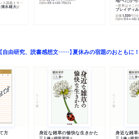
─コレージュ・ド・フランス講義１９８０－１９８１年度
ISBN:
978-4-480-77042-4
─世界はそこだ
清水雄大
著
訳
ブレイディみ
定価:
円
（1
1,320
）
ISBN:
978-4-480-2
【自由研究、読書感想文……】夏休みの宿題のおともに
ちくま文庫
ちくま文庫
て方
身近な雑草の愉快な生きかた
身近な雑草
三上修
稲垣栄洋
三上修
稲垣
著
著
著