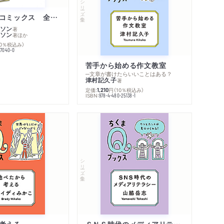
シリーズ・全集
ムーミン・コミックス 全１４巻セット
ソン
著
ソン
著
ほか
10％税込み）
77040-0
苦手から始める作文教室
─文章が書けたらいいことはある？
津村記久子
著
定価:
円
（10％税込み）
1,210
ISBN:
978-4-480-25138-1
内容紹介・目次
著作者プロフィール
感想をおくる
シリーズ・全集
考える
ＳＮＳ時代のメディアリテラシー