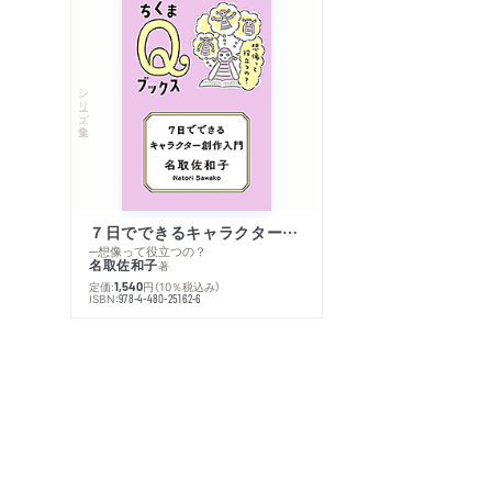
シリーズ・全集
７日でできるキャラクター創作入門
─想像って役立つの？
名取佐和子
著
定価:
円
（10％税込み）
1,540
ISBN:
978-4-480-25162-6