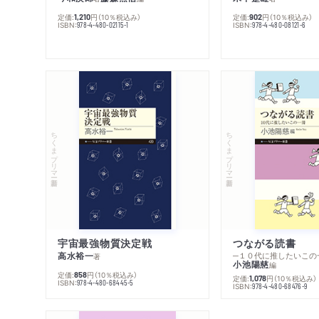
定価:
円
（10％税込み）
定価:
円
（10％税込み）
1,210
902
ISBN:
ISBN:
978-4-480-02115-1
978-4-480-08121-6
ちくまプリマー新書
ちくまプリマー新書
宇宙最強物質決定戦
つながる読書
高水裕一
─１０代に推したいこの
著
小池陽慈
編
定価:
円
（10％税込み）
858
定価:
円
（10％税込み）
1,078
ISBN:
978-4-480-68445-5
ISBN:
978-4-480-68476-9