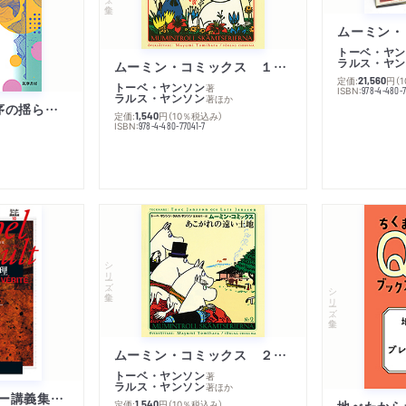
トーベ・ヤン
ラルス・ヤン
ムーミン・コミックス １ 黄金のしっぽ
定価:
円
（
21,560
トーベ・ヤンソン
著
ISBN:
978-4-480-
ラルス・ヤンソン
著
ほか
「リベラル国際秩序の揺らぎ」再考 年報政治学２０２６‐Ⅰ
定価:
円
（10％税込み）
1,540
ISBN:
978-4-480-77041-7
シリーズ・全集
シリーズ・全集
ムーミン・コミックス ２ あこがれの遠い土地
トーベ・ヤンソン
著
ラルス・ヤンソン
著
ほか
ミシェル・フーコー講義集成１０ 主体性と真理
定価:
円
（10％税込み）
地べたから
1,540