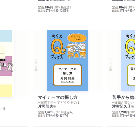
定価:
円
（10％税込み）
定価:
円
（10
814
814
ISBN:
ISBN:
978-4-480-42819-6
978-4-480-
シリーズ・全集
シリーズ・全集
マイテーマの探し方
苦手から始
─探究学習ってどうやるの？
─文章が書けた
片岡則夫
津村記久子
著
著
一冊
定価:
円
（10％税込み）
定価:
円
（1
1,320
1,210
ISBN:
ISBN:
978-4-480-25117-6
978-4-480-2