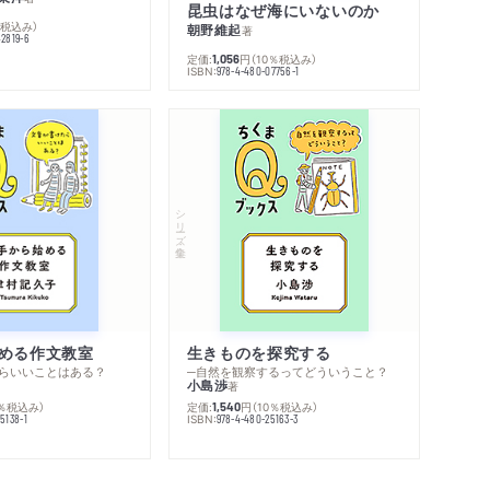
昆虫はなぜ海にいないのか
％税込み）
朝野維起
著
42819-6
定価:
円
（10％税込み）
1,056
ISBN:
978-4-480-07756-1
シリーズ・全集
める作文教室
生きものを探究する
らいいことはある？
─自然を観察するってどういうこと？
小島渉
著
0％税込み）
定価:
円
（10％税込み）
1,540
ISBN:
5138-1
978-4-480-25163-3