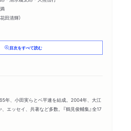
満
花田清輝）
藤整
目次をすべて読む
』の歴史の一断面
。65年、小田実らとベ平連を結成。2004年、大江
か、エッセイ、共著など多数。『鶴見俊輔集』全17