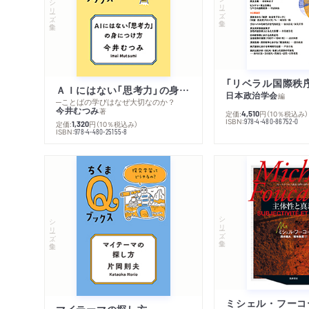
シリーズ・全集
シリーズ・全集
ＡＩにはない「思考力」の身につけ方
日本政治学会
編
─ことばの学びはなぜ大切なのか？
今井むつみ
著
定価:
円
（10％税込み）
4,510
ISBN:
978-4-480-86752-0
定価:
円
（10％税込み）
1,320
ISBN:
978-4-480-25155-8
シリーズ・全集
シリーズ・全集
マイテーマの探し方