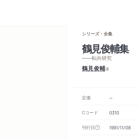
シリーズ・全集
鶴見俊輔集 
——転向研究
鶴見俊輔
著
定価
--
Cコード
0310
刊行日
1991/11/08