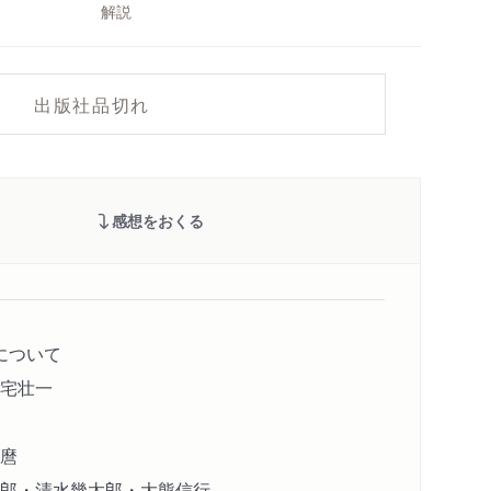
解説
出版社品切れ
感想をおくる
について
宅壮一
麿
郎・清水幾太郎・大熊信行