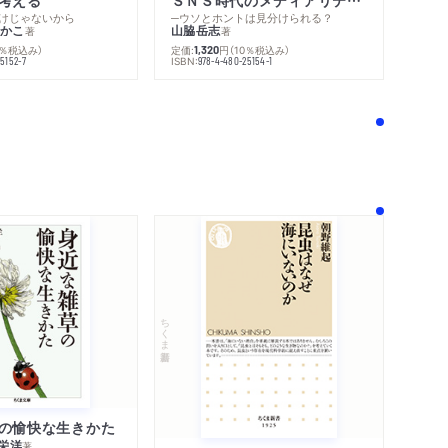
けじゃないから
─ウソとホントは見分けられる？
かこ
山脇岳志
著
著
0％税込み）
定価:
円
（10％税込み）
1,320
ISBN:
5152-7
978-4-480-25154-1
！
ちくま新書
の愉快な生きかた
栄洋
著