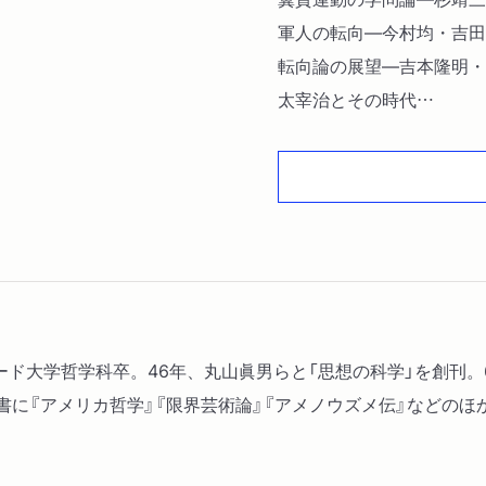
軍人の転向―今村均・吉田
転向論の展望―吉本隆明・
太宰治とその時代
坂口安吾・清水幾太郎・伊
共同研究の方法
転向研究の方法
すれちがい―哲学入門以前
死んだ象徴
素材と方法―『思想の科学
ヴァード大学哲学科卒。46年、丸山眞男らと「思想の科学」を創刊
書に『アメリカ哲学』『限界芸術論』『アメノウズメ伝』などのほ