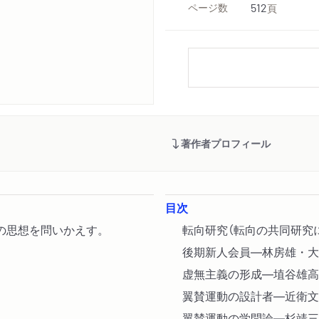
ページ数
512
頁
著作者プロフィール
目次
の思想を問いかえす。
転向研究（転向の共同研究
後期新人会員―林房雄・大
虚無主義の形成―埴谷雄高
翼賛運動の設計者―近衛文
翼賛運動の学問論―杉靖三