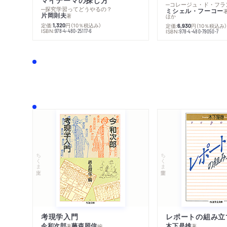
─探究学習ってどうやるの？
ミシェル・フーコー
片岡則夫
著
ほか
定価:
円
（10％税込み）
1,320
定価:
円
（10％税込み
6,930
ISBN:
978-4-480-25117-6
ISBN:
978-4-480-79050-7
ちくま文庫
ちくま学芸文庫
考現学入門
レポートの組み立
今和次郎
藤森照信
木下是雄
著
編
著