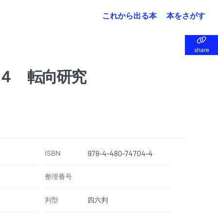
これから出る本
本をさがす
share
share
４ 転向研究
ISBN
978-4-480-74704-4
整理番号
判型
四六判