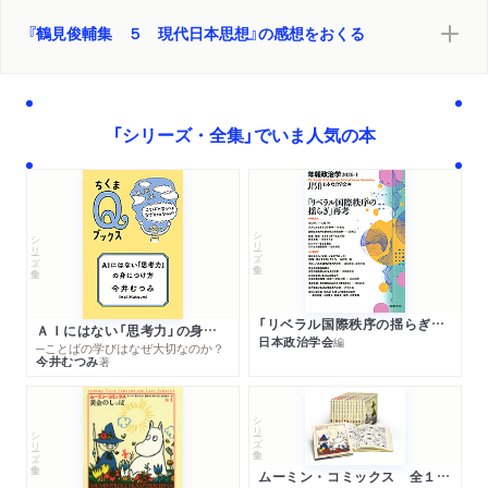
くらしぶりについて
『鶴見俊輔集 ５ 現代日本思想』の感想をおくる
旅行案内について）
身上相談
大正の文化（大正文化のイメージ
市民主義思想の形成―『白樺』を中心として
「シリーズ・全集」でいま人気の本
新人の理想像―『青鞜』を中心として
大衆小説と世界意識―『大菩薩峠』と『地上』
自治の国）
『中央公論』の歴史
シリーズ・全集
シリーズ・全集
占領者のわくぐみと被占領者のわくぐみ
日本映画に出てくる外人
「リベラル国際秩序の揺らぎ」再考 年報政治学２０２６‐Ⅰ
ＡＩにはない「思考力」の身につけ方
日本政治学会
編
─ことばの学びはなぜ大切なのか？
今井むつみ
著
シリーズ・全集
シリーズ・全集
ムーミン・コミックス 全１４巻セット