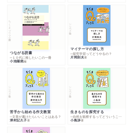
ちくまプリマー新書
シリーズ・全集
マイテーマの探し方
つながる読書
─探究学習ってどうやるの？
片岡則夫
著
─１０代に推したいこの一冊
小池陽慈
編
シリーズ・全集
シリーズ・全集
苦手から始める作文教室
生きものを探究する
─文章が書けたらいいことはある？
─自然を観察するってどういうこと？
津村記久子
小島渉
著
著