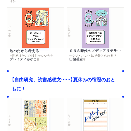
ほか
シリーズ・全集
シリーズ・全集
地べたから考える
ＳＮＳ時代のメディアリテラシー
─世界はそこだけじゃないから
─ウソとホントは見分けられる？
ブレイディみかこ
山脇岳志
著
著
【自由研究、読書感想文……】夏休みの宿題のおと
もに！
ちくま文庫
ちくま学芸文庫