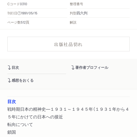
Cコード
整理番号
0310
四六判
刊行日
判型
1991/05/15
頁
ページ数
解説
512
出版社品切れ
目次
著作者プロフィール
感想をおくる
目次
戦時期日本の精神史―１９３１～１９４５年（１９３１年から４
５年にかけての日本への接近
転向について
鎖国