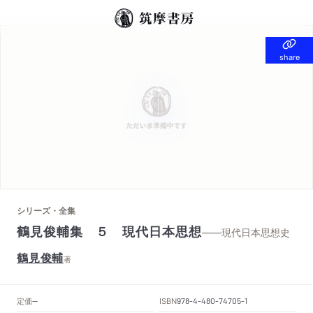
share
share
シリーズ・全集
鶴見俊輔集 ５ 現代日本思想
——現代日本思想史
鶴見俊輔
著
定価
ISBN
--
978-4-480-74705-1