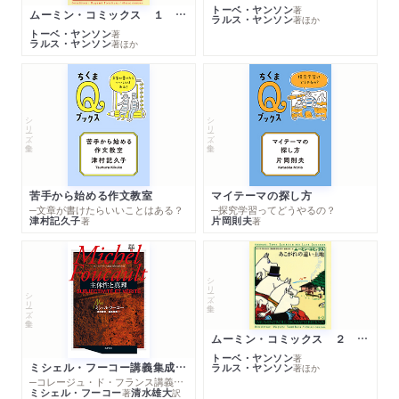
トーベ・ヤンソン
著
ムーミン・コミックス １ 黄金のしっぽ
ラルス・ヤンソン
著
ほか
トーベ・ヤンソン
著
ラルス・ヤンソン
著
ほか
シリーズ・全集
シリーズ・全集
苦手から始める作文教室
マイテーマの探し方
─文章が書けたらいいことはある？
─探究学習ってどうやるの？
津村記久子
片岡則夫
著
著
シリーズ・全集
シリーズ・全集
ムーミン・コミックス ２ あこがれの遠い土地
トーベ・ヤンソン
著
ミシェル・フーコー講義集成１０ 主体性と真理
ラルス・ヤンソン
著
ほか
─コレージュ・ド・フランス講義１９８０－１９８１年度
ミシェル・フーコー
清水雄大
著
訳