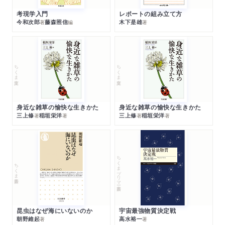
考現学入門
レポートの組み立て方
今和次郎
藤森照信
木下是雄
著
編
著
ちくま文庫
ちくま文庫
身近な雑草の愉快な生きかた
身近な雑草の愉快な生きかた
三上修
稲垣栄洋
三上修
稲垣栄洋
著
著
著
著
ちくまプリマー新書
ちくま新書
昆虫はなぜ海にいないのか
宇宙最強物質決定戦
朝野維起
高水裕一
著
著