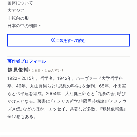
国体について
大アジア
非転向の形
日本の中の朝鮮
非スターリン化をめざして
目次をすべて読む
玉砕の思想
戦時下の日常生活
原爆の犠牲者として
著作者プロフィール
戦争の終り
鶴見俊輔
（ つるみ・しゅんすけ ）
ふりかえって）
1922－2015年。哲学者。1942年、ハーヴァード大学哲学科
戦後日本の大衆文化史―１９４５～１９８０年（占領―押しつけ
卒。46年、丸山眞男らと「思想の科学」を創刊。65年、小田実
られたものとしての米国風生活様式
らとベ平連を結成。2004年、大江健三郎らと「九条の会」呼び
占領と正義の感覚について
かけ人となる。著書に『アメリカ哲学』『限界芸術論』『アメノウ
戦後日本の漫画
ズメ伝』などのほか、エッセイ、共著など多数。『鶴見俊輔集』
寄席の芸術
全17巻もある。
共通文化を育てる物語
６０年代以後のはやり歌について
普通の市民と市民運動