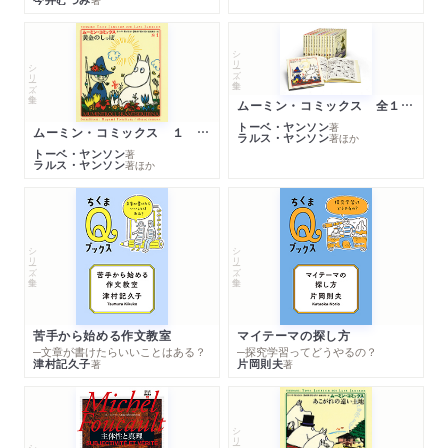
シリーズ・全集
シリーズ・全集
ムーミン・コミックス 全１４巻セット
トーベ・ヤンソン
著
ムーミン・コミックス １ 黄金のしっぽ
ラルス・ヤンソン
著
ほか
トーベ・ヤンソン
著
ラルス・ヤンソン
著
ほか
シリーズ・全集
シリーズ・全集
苦手から始める作文教室
マイテーマの探し方
─文章が書けたらいいことはある？
─探究学習ってどうやるの？
津村記久子
片岡則夫
著
著
シリーズ・全集