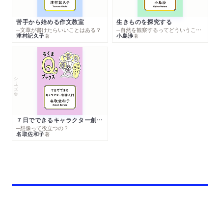
苦手から始める作文教室
生きものを探究する
─文章が書けたらいいことはある？
─自然を観察するってどういうこと？
津村記久子
小島渉
著
著
シリーズ・全集
７日でできるキャラクター創作入門
─想像って役立つの？
名取佐和子
著