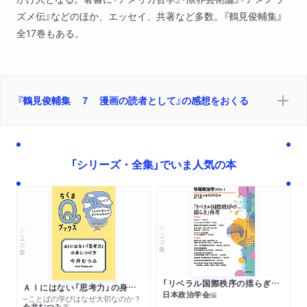
ズメ伝』などのほか、エッセイ、共著など多数。『鶴見俊輔集』
全17巻もある。
『鶴見俊輔集 ７ 漫画の読者として』の感想をおくる
「シリーズ・全集」でいま人気の本
シリーズ・全集
シリーズ・全集
「リベラル国際秩序の揺らぎ」再考 年報政治学２０２６‐Ⅰ
ＡＩにはない「思考力」の身につけ方
日本政治学会
編
─ことばの学びはなぜ大切なのか？
今井むつみ
著