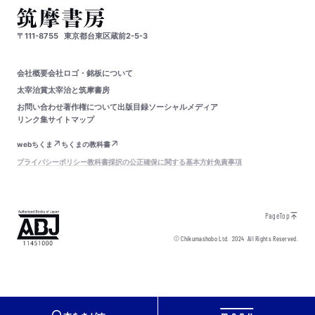
〒111-8755
東京都台東区蔵前2-5-3
会社概要
会社ロゴ・銘板について
太宰治賞
太宰治と筑摩書房
お問い合わせ
著作権について
出版目録
ソーシャルメディア
リンク集
サイトマップ
webちくま
ちくまの教科書
プライバシーポリシー
教科書採択の公正確保に関する基本方針
免責事項
PageTop
© Chikumashobo Ltd.
2024
All Rights Reserved.