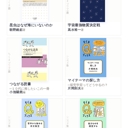
ちくまプリマー新書
ちくま新書
昆虫はなぜ海にいないのか
宇宙最強物質決定戦
朝野維起
高水裕一
著
著
ちくまプリマー新書
シリーズ・全集
マイテーマの探し方
つながる読書
─探究学習ってどうやるの？
片岡則夫
著
─１０代に推したいこの一冊
小池陽慈
編
シリーズ・全集
シリーズ・全集