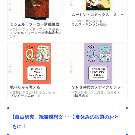
シリーズ・全集
ムーミン・コミックス ２ あこがれの遠い土地
トーベ・ヤンソン
著
ミシェル・フーコー講義集成１０ 主体性と真理
ラルス・ヤンソン
著
ほか
─コレージュ・ド・フランス講義１９８０－１９８１年度
ミシェル・フーコー
清水雄大
著
訳
ほか
シリーズ・全集
シリーズ・全集
地べたから考える
ＳＮＳ時代のメディアリテラシー
─世界はそこだけじゃないから
─ウソとホントは見分けられる？
ブレイディみかこ
山脇岳志
著
著
【自由研究、読書感想文……】夏休みの宿題のおと
もに！