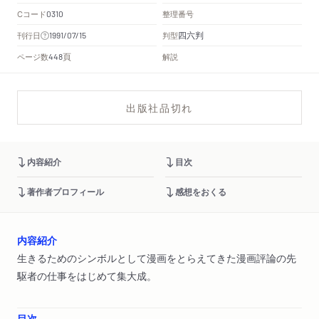
Cコード
整理番号
0310
四六判
刊行日
判型
1991/07/15
頁
ページ数
解説
448
出版社品切れ
内容紹介
目次
著作者プロフィール
感想をおくる
内容紹介
生きるためのシンボルとして漫画をとらえてきた漫画評論の先
駆者の仕事をはじめて集大成。
目次