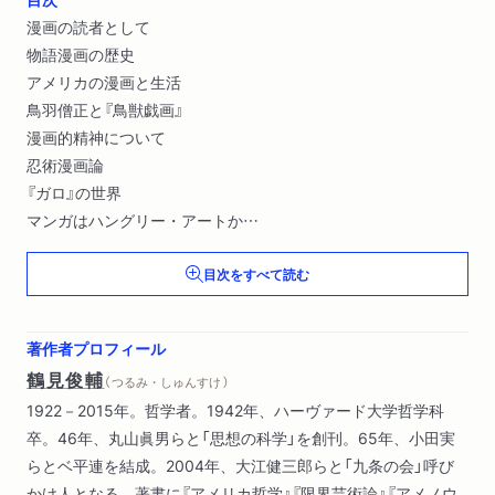
漫画の読者として
物語漫画の歴史
アメリカの漫画と生活
鳥羽僧正と『鳥獣戯画』
漫画的精神について
忍術漫画論
『ガロ』の世界
マンガはハングリー・アートか
漫画の面白い社会
目次をすべて読む
魂の躍動を探す楽しみ〔ほか〕
著作者プロフィール
鶴見俊輔
（ つるみ・しゅんすけ ）
1922－2015年。哲学者。1942年、ハーヴァード大学哲学科
卒。46年、丸山眞男らと「思想の科学」を創刊。65年、小田実
らとベ平連を結成。2004年、大江健三郎らと「九条の会」呼び
かけ人となる。著書に『アメリカ哲学』『限界芸術論』『アメノウ