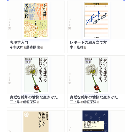
ちくま文庫
ちくま学芸文庫
考現学入門
レポートの組み立て方
今和次郎
藤森照信
木下是雄
著
編
著
ちくま文庫
ちくま文庫
身近な雑草の愉快な生きかた
身近な雑草の愉快な生きかた
三上修
稲垣栄洋
三上修
稲垣栄洋
著
著
著
著