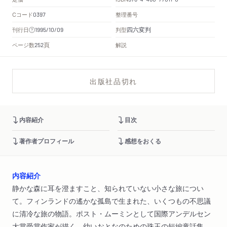
Cコード
整理番号
0397
四六変判
刊行日
判型
1995/10/09
頁
ページ数
解説
252
出版社品切れ
内容紹介
目次
著作者プロフィール
感想をおくる
内容紹介
静かな森に耳を澄ますこと、知られていない小さな旅につい
て。フィンランドの遙かな孤島で生まれた、いくつもの不思議
に清冷な旅の物語。ポスト・ムーミンとして国際アンデルセン
大賞受賞作家が描く、幼いおとなのための珠玉の短編童話集。