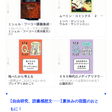
シリーズ・全集
シリーズ・全集
ムーミン・コミックス ２ あこがれの遠い土地
トーベ・ヤンソン
著
ミシェル・フーコー講義集成１０ 主体性と真理
ラルス・ヤンソン
著
ほか
─コレージュ・ド・フランス講義１９８０－１９８１年度
ミシェル・フーコー
清水雄大
著
訳
ほか
シリーズ・全集
シリーズ・全集
地べたから考える
ＳＮＳ時代のメディアリテラシー
─世界はそこだけじゃないから
─ウソとホントは見分けられる？
ブレイディみかこ
山脇岳志
著
著
【自由研究、読書感想文……】夏休みの宿題のおと
もに！