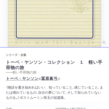
シリーズ・全集
トーベ・ヤンソン・コレクション １ 軽い手
荷物の旅
——軽い手荷物の旅
トーベ・ヤンソン
冨原眞弓
著
訳
〈物語を書き始めればいい、知っていること､感じていること､ま
たは憧れているもの､自分の夢について､そして知られていない
ものを｡〉ポストムーミン珠玉の短篇集。
定価
ISBN
--
978-4-480-77011-0