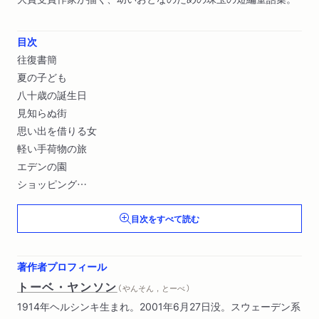
目次
往復書簡
夏の子ども
八十歳の誕生日
見知らぬ街
思い出を借りる女
軽い手荷物の旅
エデンの園
ショッピング
森
目次をすべて読む
体育教師の死
鴎
植物園
著作者プロフィール
トーベ・ヤンソン
（ やんそん，とーべ ）
1914年ヘルシンキ生まれ。2001年6月27日没。スウェーデン系