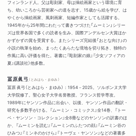
フィンランド人。父は彫刻家、母は挿絵画家という環境に育
ち、幼いころから芸術家への道を志す。15歳から絵を学び、は
やくから挿絵画家、風刺画家、短編作家としても活躍する。
1945年から25年間にわたって書きつづけた「ムーミン」シリー
ズは世界各国で多くの読者を生み、国際アンデルセン大賞ほか
かずかずの賞を受賞する。またシリーズ完結後「おとな向け」の
小説の執筆を始め、まったくあらたな境地を切り拓き、独特の
作風に高い評価を得た。著書に『彫刻家の娘』『少女ソフィアの
夏』(講談社）他多数。
冨原眞弓
（ とみはら・まゆみ ）
冨原 眞弓（とみはら・まゆみ）：1954－2025。ソルボンヌ大学
大学院修了。聖心女子大学名誉教授。フランス哲学専攻。
1989年にヤンソン作品に出会い、以後、ヤンソン作品の翻訳・
研究を多数手がける。『ムーミン・コミックス』全14巻、『トー
ベ・ヤンソン・コレクション』全8冊などのヤンソンの訳書のほ
か、『ムーミンを読む』『ムーミンのふたつの顔』『ムーミン谷の
ひみつ』『ミンネのかけら』『トーヴェ・ヤンソン』などの著書多