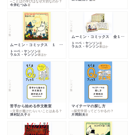
─ことばの学びはなぜ大切なのか？
今井むつみ
著
シリーズ・全集
シリーズ・全集
ムーミン・コミックス 全１４巻セット
トーベ・ヤンソン
著
ムーミン・コミックス １ 黄金のしっぽ
ラルス・ヤンソン
著
ほか
トーベ・ヤンソン
著
ラルス・ヤンソン
著
ほか
シリーズ・全集
シリーズ・全集
苦手から始める作文教室
マイテーマの探し方
─文章が書けたらいいことはある？
─探究学習ってどうやるの？
津村記久子
片岡則夫
著
著