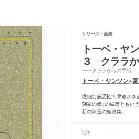
シリーズ・全集
トーベ・ヤ
３ クララか
——クララからの手紙
トーベ・ヤンソン
冨
著
繊細な感受性と果敢さを
刻家の娘』の続篇ともいう
新の珠玉の短篇集。
Next slide
定価
--