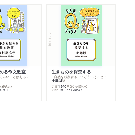
シリーズ・全集
める作文教室
生きものを探究する
らいいことはある？
─自然を観察するってどういうこと？
小島渉
著
0％税込み）
定価:
円
（10％税込み）
1,540
ISBN:
5138-1
978-4-480-25163-3