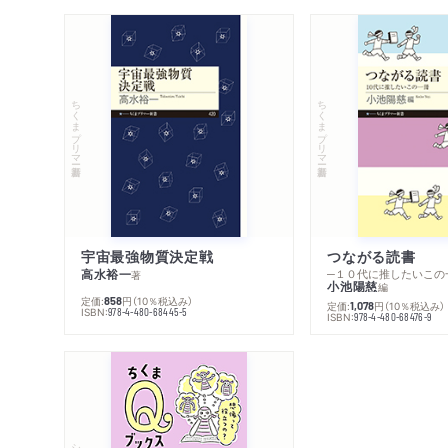
ちくまプリマー新書
ちくまプリマー新書
宇宙最強物質決定戦
つながる読書
高水裕一
─１０代に推したいこの
著
小池陽慈
編
定価:
円
（10％税込み）
858
定価:
円
（10％税込み）
1,078
ISBN:
978-4-480-68445-5
ISBN:
978-4-480-68476-9