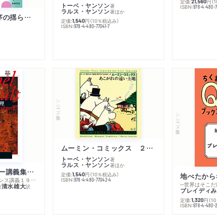
定価:
円
（
21,560
トーベ・ヤンソン
著
ISBN:
978-4-480-
ラルス・ヤンソン
著
ほか
「リベラル国際秩序の揺らぎ」再考 年報政治学２０２６‐Ⅰ
定価:
円
（10％税込み）
1,540
ISBN:
978-4-480-77041-7
シリーズ・全集
シリーズ・全集
ムーミン・コミックス ２ あこがれの遠い土地
トーベ・ヤンソン
著
ラルス・ヤンソン
著
ほか
ミシェル・フーコー講義集成１０ 主体性と真理
定価:
円
（10％税込み）
地べたから
1,540
─コレージュ・ド・フランス講義１９８０－１９８１年度
ISBN:
978-4-480-77042-4
─世界はそこだ
清水雄大
著
訳
ブレイディみ
定価:
円
（1
1,320
）
ISBN:
978-4-480-2