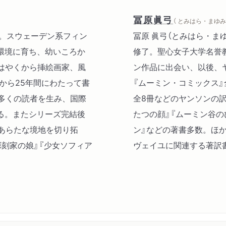
冨原眞弓
（ とみはら・まゆみ 
日没。スウェーデン系フィン
冨原 眞弓（とみはら・まゆ
環境に育ち、幼いころか
修了。聖心女子大学名誉教
はやくから挿絵画家、風
ン作品に出会い、以後、
から25年間にわたって書
『ムーミン・コミックス』
多くの読者を生み、国際
全8冊などのヤンソンの訳
る。またシリーズ完結後
たつの顔』『ムーミン谷の
あらたな境地を切り拓
ン』などの著書多数。ほ
刻家の娘』『少女ソフィア
ヴェイユに関連する著訳