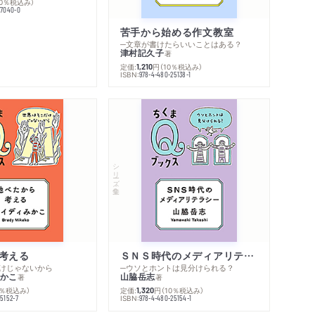
内容紹介・目次
10％税込み）
77040-0
著作者プロフィール
感想をおくる
苦手から始める作文教室
─文章が書けたらいいことはある？
津村記久子
著
定価:
円
（10％税込み）
1,210
ISBN:
978-4-480-25138-1
シリーズ・全集
考える
ＳＮＳ時代のメディアリテラシー
けじゃないから
─ウソとホントは見分けられる？
かこ
山脇岳志
著
著
0％税込み）
定価:
円
（10％税込み）
1,320
ISBN:
5152-7
978-4-480-25154-1