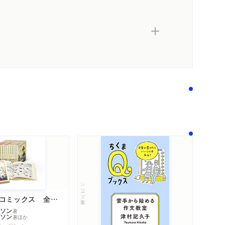
シリーズ・全集
ムーミン・コミックス 全１４巻セット
ソン
著
ソン
著
ほか