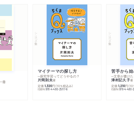
シリーズ・全集
シリーズ・全集
マイテーマの探し方
苦手から始
─探究学習ってどうやるの？
─文章が書けた
片岡則夫
津村記久子
著
著
一冊
定価:
円
（10％税込み）
定価:
円
（1
1,320
1,210
ISBN:
ISBN:
978-4-480-25117-6
978-4-480-2