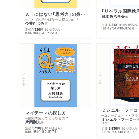
ＡＩにはない「思考力」の身につけ方
日本政治学会
編
─ことばの学びはなぜ大切なのか？
今井むつみ
著
定価:
円
（10％税込み）
4,510
ISBN:
978-4-480-86752-0
定価:
円
（10％税込み）
1,320
ISBN:
978-4-480-25155-8
シリーズ・全集
シリーズ・全集
マイテーマの探し方
─探究学習ってどうやるの？
ミシェル・フーコー
片岡則夫
著
ほか
定価:
円
（10％税込み）
1,320
定価:
円
（10％税込み
6,930
ISBN:
978-4-480-25117-6
ISBN:
978-4-480-79050-7