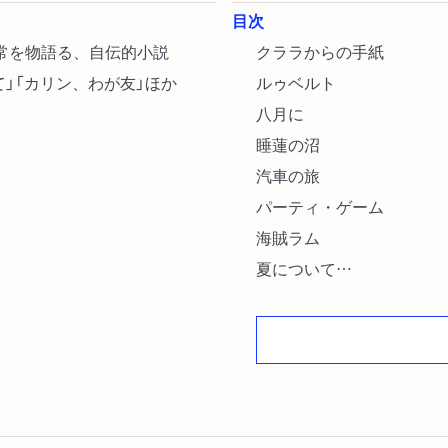
目次
常を物語る、自伝的小説
クララからの手紙
」「カリン、わが友」ほか
ルゥベルト
八月に
睡蓮の沼
汽車の旅
パーティ・ゲーム
海賊ラム
夏について
絵
事前警告について
エンメリーナ
カリン、わが友
リヴィエラへの旅