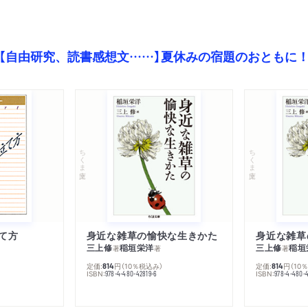
【自由研究、読書感想文……】夏休みの宿題のおともに
ちくま文庫
ちくま文庫
て方
身近な雑草の愉快な生きかた
身近な雑草
三上修
稲垣栄洋
三上修
稲垣
著
著
著
定価:
円
（10％税込み）
定価:
円
（10
814
814
ISBN:
ISBN:
978-4-480-42819-6
978-4-480-