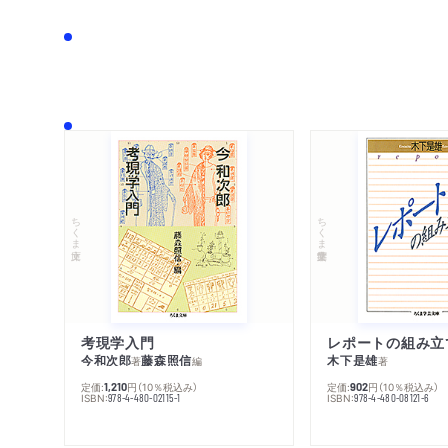
ちくま文庫
ちくま学芸文庫
考現学入門
レポートの組み立
今和次郎
藤森照信
木下是雄
著
編
著
定価:
円
（10％税込み）
定価:
円
（10％税込み）
1,210
902
ISBN:
ISBN:
978-4-480-02115-1
978-4-480-08121-6