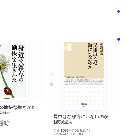
！
ちくま新書
の愉快な生きかた
栄洋
著
昆虫はなぜ海にいないのか
％税込み）
朝野維起
著
42819-6
定価:
円
（10％税込み）
1,056
ISBN:
978-4-480-07756-1