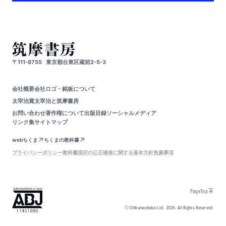
〒111-8755
東京都台東区蔵前2-5-3
会社概要
会社ロゴ・銘板について
太宰治賞
太宰治と筑摩書房
お問い合わせ
著作権について
出版目録
ソーシャルメディア
リンク集
サイトマップ
webちくま
ちくまの教科書
プライバシーポリシー
教科書採択の公正確保に関する基本方針
免責事項
PageTop
© Chikumashobo Ltd.
2024
All Rights Reserved.