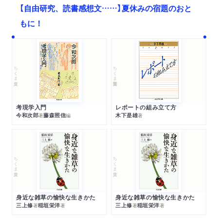
【自由研究、読書感想文……】夏休みの宿題のおと
もに！
ちくま文庫
ちくま学芸文庫
考現学入門
レポートの組み立て方
今和次郎
藤森照信
木下是雄
著
編
著
ちくま文庫
ちくま文庫
身近な雑草の愉快な生きかた
身近な雑草の愉快な生きかた
三上修
稲垣栄洋
三上修
稲垣栄洋
著
著
著
著