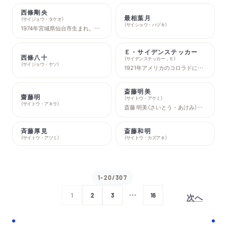
西條剛央
最相葉月
（
サイジョウ・タケオ
）
（
サイショウ・ハヅキ
）
1974年宮城県仙台市生まれ。早稲田大学人間科学部卒。同大学院で博士号取得（人間科学）。早稲田大学大学院ＭＢＡ専任講師等を経て、現在、同客員准教授。本質行動学アカデメイア代表。「構造構成主義」という独自のメタ理論を創唱。この理論を用い、東日本大震災後の2011年4月、「ふんばろう東日本支援プロジェクト」を立ち上げ、ボランティア未経験ながら日本最大級の総合支援プロジェクトへと成長させる。同プロジェクトは2014年、世界で最も権威あるデジタル・メディア・アートのコンペティション、「アルス・エレクトロニカ」のコミュニティ部門において、最優秀賞にあたる「ゴールデン・ニカ」を日本人として初受賞。 同年、「ベストチーム・オブ・ザ・イヤー2014」も受賞。『構造構成主義とは何か』(北大路書房)､『人を助けるすんごい仕組み』（ダイヤモンド社）､絵本『ぼくもだっこ』(講談社)な?ﾇ、著書・共著書多数
Ｅ・サイデンステッカー
西條八十
（
サイデンステッカー，Ｅ
）
（
サイジョウ・ヤソ
）
1921年アメリカのコロラドに生まれる。1947年から50年にかけて外交官として滞日。コロンビア、ハーヴァード、東京大学で日本文学を専攻。コロンビア大学教授などを歴任。1975年『源氏物語』の全訳を完成。著書に『異形の小説』『源氏日記』『私のニッポン日記』など、英訳書に『細雪』『雪国』『山の音』などがある。2007年没。
斎藤明美
齋藤明
（
サイトウ・アケミ
）
（
サイトウ・アキラ
）
斎藤 明美（さいとう・あけみ）：作家。1956年高知県生れ。津田塾大学卒業。高校教師、テレビ構成作家を経て「週刊文春」の記者を20年務める。1999年、初の小説「青々と」で第10回日本海文学大賞奨励賞を受賞。2009年、松山善三・高峰秀子夫妻の養女となる。
斉藤厚見
斎藤和明
（
サイトウ・アツミ
）
（
サイトウ・カズアキ
）
1-20/307
次へ
1
2
3
16