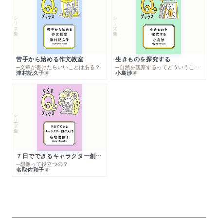
シリーズ・全集
シリーズ・全集
苦手から始める作文教室
生きものを探究する
─文章が書けたらいいことはある？
─自然を観察するってどういうこと？
津村記久子
小島渉
著
著
シリーズ・全集
７日でできるキャラクター創作入門
─想像って役立つの？
名取佐和子
著