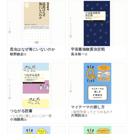
ちくまプリマー新書
ちくま新書
昆虫はなぜ海にいないのか
宇宙最強物質決定戦
朝野維起
高水裕一
著
著
ちくまプリマー新書
シリーズ・全集
マイテーマの探し方
つながる読書
─探究学習ってどうやるの？
片岡則夫
著
─１０代に推したいこの一冊
小池陽慈
編