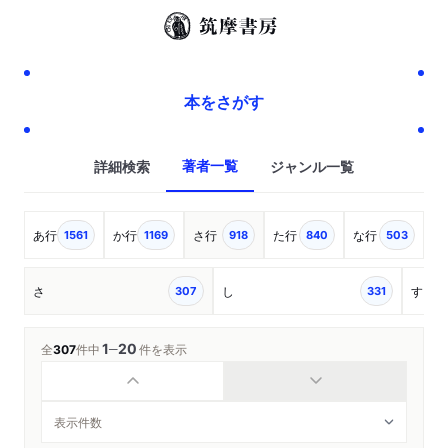
本をさがす
著者一覧
詳細検索
ジャンル一覧
あ行
か行
さ行
た行
な行
は
1561
1169
918
840
503
さ
し
す
307
331
1
20
─
全
307
件中
件を表示