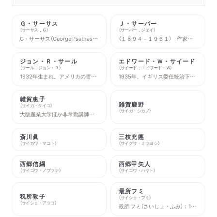
Ｇ・サーサス
Ｊ・サーバー
（
サーサス，Ｇ
）
（
サーバー，ジェイ
）
G・サーサス（George Psathas）：1929-2018年。ボストン大学名誉教授。
（１８９４－１９６１） 作家・エッセイスト・イラストレーター。雑誌「ニューヨーカー」の創刊スタッフのひとり。代表作に『虹をつかむ男』『セックスは必要か』などがある。青山南 翻訳家・エッセイスト。著書に『短編小説のアメリカ52講』『ネットと戦争』『木をみて森をみない』など、訳書にアン・ビーティ『愛している』、ジャック・ケルアック『オン・ザ・ロード』ほか多数。
ジョン・Ｒ・サール
エドワード・Ｗ・サイード
（
サール，ジョン・Ｒ
）
（
サイード，エドワード・Ｗ
）
1932年生まれ。アメリカの哲学者。ウィスコンシン大学に入学後、オクスフォード大学にて学士、修士、博士号を取得。帰国後、カリフォルニア大学バークレー校の助教授となり、のちに同校教授。言語哲学を出発点として、心の哲学に関心を広げ、生物学的自然主義の立場からさまざまな論争を繰り広げる。2000年、ジャン・ニコ賞を受賞。2004年、米国人文科学勲章を受章。おもな邦訳書に、『言語行為』『志向性』『意識の神秘』などがある。
1935年、イギリス委任統治下のエルサレムに生まれる。プリンストン大学、ハーヴァード大学で学位を取得。コロンビア大学で英文学・比較文学を教える。主著に『オリエンタリズム』『知識人とは何か』（ともに平凡社）、『文化と帝国主義』『遠い場所の記憶──自伝』（ともにみすず書房）など。2003年没。
雑賀恵子
雑賀鹿野
（
サイガ・ケイコ
）
（
サイガ・シカノ
）
大阪産業大学ほか非常勤講師。専攻は、農学原論、社会思想史。京都薬科大学薬学部、京都大学文学部卒業。京都大学大学院農学研究科農林経済学専攻博士課程満期修了。著書に『空腹について』（青土社）、『エコ・ロゴス』（人文書院）がある。
斎川眞
三枝充悳
（
サイカワ・マコト
）
（
サイグサ・ミツヨシ
）
西郷信綱
西郷甲矢人
（
サイゴウ・ノブツナ
）
（
サイゴウ・ハヤト
）
最所フミ
税所敦子
（
サイショ・フミ
）
（
サイショ・アツコ
）
最所 フミ（さいしょ・ふみ）：1908?90年。大阪府生まれ。女子英学塾（現津田塾大学）、アメリカ・ミシガン大学英文科。同大学院修士修了。1934?45年NHK海外局にてニュースおよび解説原稿を作成。さらに朝日新聞社、外務省渉外部嘱託を経て、1947?70年、日本リーダーズ・ダイジェスト社編集局、1948?74年、JAPANTIMESの英文による映画週間評論の執筆を担当。著編書に『英語と日本語』『英語類義語活用辞典』『日英語表現辞典』『アメリカ英語を読む辞典』など。