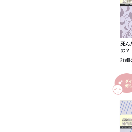
死ん
の？
詳細