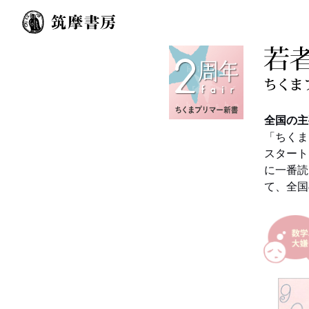
全国の主
「ちくま
スタート
に一番読
て、全国