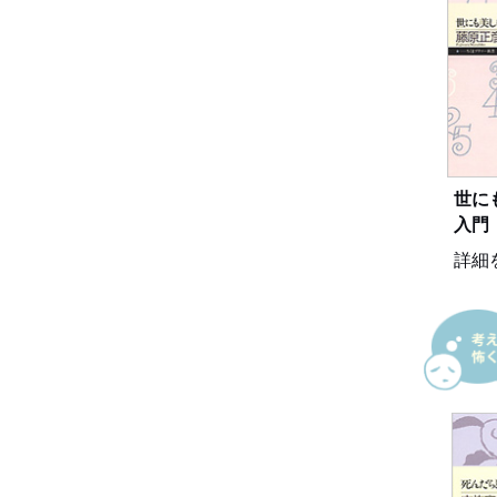
世に
入門
詳細