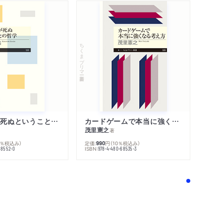
ちくまプリマー新書
「わたし」が死ぬということの哲学
カードゲームで本当に強くなる考え方
茂里憲之
著
0％税込み）
定価:
円
（10％税込み）
990
ISBN:
68552-0
978-4-480-68535-3