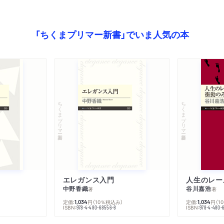
「ちくまプリマー新書」でいま人気の本
ちくまプリマー新書
ちくまプリマー新書
エレガンス入門
中野香織
谷川嘉浩
著
著
定価:
円
（10％税込み）
定価:
円
（1
1,034
1,034
ISBN:
ISBN:
978-4-480-68556-8
978-4-480-