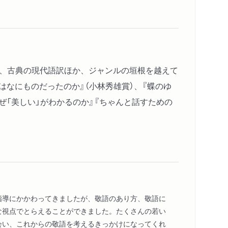
わけ
日本語
」しか考えなかった日本人は、「自分のこと」しか
る
論、古典の現代語訳ほか、ジャンルの垣根を越えて
とはなにものだったのか』（小林秀雄賞）、『蝶のゆ
なぜ「美しい」がわかるのか』『ちゃんと話すための
いう楽器をボワーンと鳴らした
指導にかかわってきましたが、敬語のあり方、敬語に
な視点でとらえることができました。たくさんの若い
会い、これからの敬語を考えるきっかけになってくれ