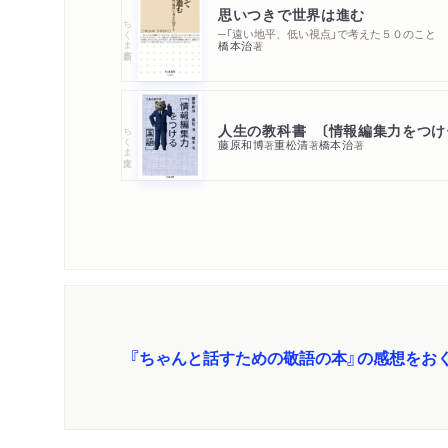
思いつきで世界は進む
ちくま新書
─「遠い地平、低い視点」で考えた５０のこと
橋本治
著
人生
ちくま文庫
藤原和博
重松清
橋本治
著
著
著
『ちゃんと話すための敬語の本』の感想をお