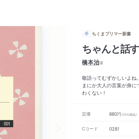
ちくまプリマー新書
ちゃんと話
橋本治
著
敬語ってむずかしいよね
まにか大人の言葉が身に
わくない！
定価
880
円
（10％税込）
Cコード
0281
Next slide