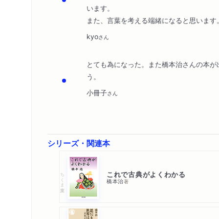
います。
また、言葉を考える端緒になると思います
kyo
さん
とても為になった。また橋本治さんの本が
う。
小冊子
さん
シリーズ・関連本
これで古典がよくわかる
ちくま文庫
橋本治
著