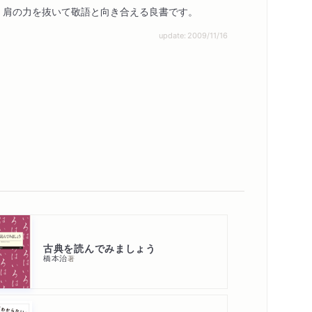
。肩の力を抜いて敬語と向き合える良書です。
update: 2009/11/16
古典を読んでみましょう
橋本治
著
内容紹介・目次