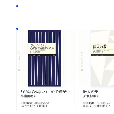
ちくまプリマー新書
ちくまプリマー新書
「がんばれない」 心で何が起きているか
医人の夢
外山美樹
久坂部羊
著
著
定価:
円
（10％税込み）
定価:
円
（10％税込み）
990
990
ISBN:
ISBN:
978-4-480-68557-5
978-4-480-68554-4