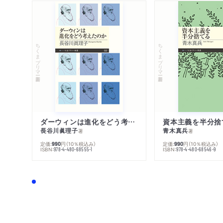
ちくまプリマー新書
ちくまプリマー新書
ダーウィンは進化をどう考えたのか
資本主義を半分捨
長谷川眞理子
青木真兵
著
著
定価:
円
（10％税込み）
定価:
円
（10％税込み）
990
990
ISBN:
ISBN:
978-4-480-68555-1
978-4-480-68546-9