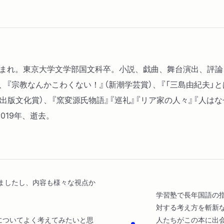
「えらい人」がえらそうな
だれがだれやらわからない
「えらいか、えらくないか
考えられない
日本語には豊かな表現があ
京生まれ。東京大学文学部国文科卒。小説、戯曲、舞台演出、評
敬語は時代によって変わる
、『宗教なんかこわくない！』（新潮学芸賞）、『「三島由紀夫」
やっぱり敬語が必要なわけ
日出版文化賞）、『窯変源氏物語』『巡礼』『リア家の人々』『人は
大昔の中国人は「丁寧」と
019年、逝去。
ましたし、内容も様々な視点か
学習塾で長年国語の
対する考え方を斬新
についてよく考えてみたいと思
人たちがこの本に出