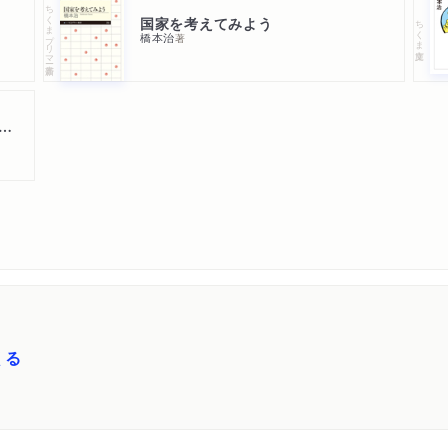
ちくまプリマー新書
国家を考えてみよう
ちくま文庫
橋本治
著
の教科書 〔情報編集力をつける国語〕
くる