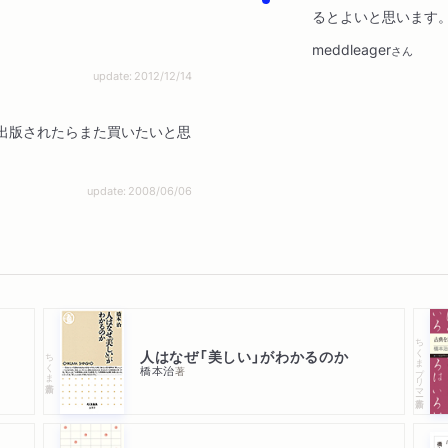
るとよいと思います
。
meddleager
さん
update: 2012/12/14
出版されたらまた買いたいと思
update: 2008/06/06
ちくまプリマー新書
人はなぜ「美しい」がわかるのか
ちくま新書
橋本治
著