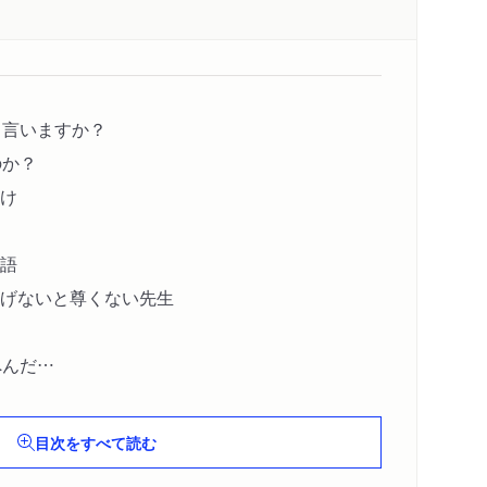
と言いますか？
のか？
け
語
げないと尊くない先生
？
へんだ
敬の敬語」を使う理由
目次をすべて読む
呼ばれるのか