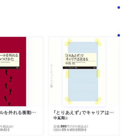
ちくまプリマー新書
人生のレールを外れる衝動のみつけかた
「とりあえず」でキャリアは決まる
中嶌剛
著
0％税込み）
定価:
円
（10％税込み）
990
ISBN:
68482-0
978-4-480-68559-9