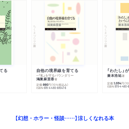
ちくまプリマー新書
ちくまプリマー新書
てる
自他の境界線を育てる
─「私」を守るバウンダリー
兼本浩祐
著
鴻巣麻里香
著
定価:
円
（1
1,034
定価:
円
（10％税込み）
990
ISBN:
978-4-480-
ISBN:
978-4-480-68547-6
【幻想・ホラー・怪談……】涼しくなれる本