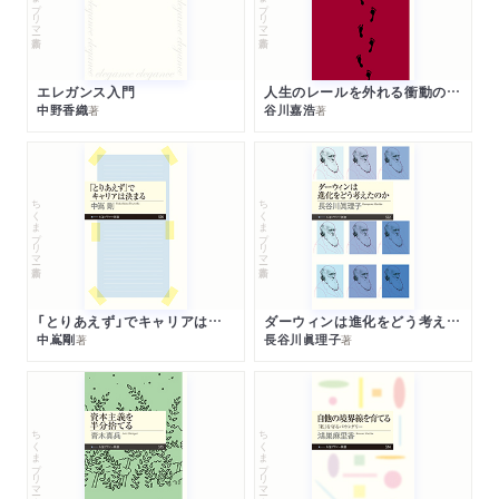
エレガンス入門
人生のレールを外れる衝動のみつけかた
中野香織
谷川嘉浩
著
著
ちくまプリマー新書
ちくまプリマー新書
「とりあえず」でキャリアは決まる
ダーウィンは進化をどう考えたのか
中嶌剛
長谷川眞理子
著
著
ちくまプリマー新書
ちくまプリマー新書