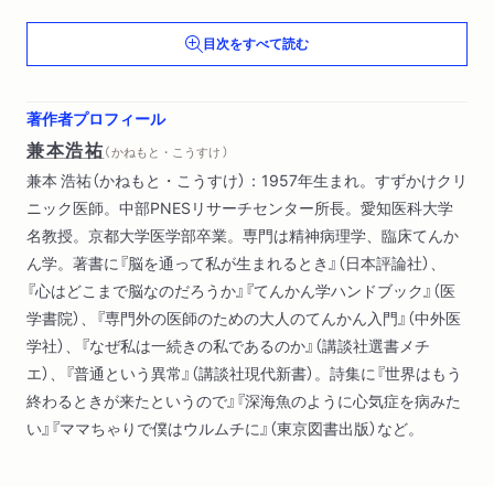
１ 動物意識──起きていること
目次をすべて読む
２ 他動詞的意識──体験し、知覚する
３ 通時的意識──一続きの「自分」
著作者プロフィール
第三章 自分が死ぬということ
兼本浩祐
（ かねもと・こうすけ ）
１ 計ることのできる「快」と「死」
兼本 浩祐（かねもと・こうすけ）：1957年生まれ。すずかけクリ
２ 何が「私」を一続きにするのか
ニック医師。中部PNESリサーチセンター所長。愛知医科大学
３ 社会的死──ホモ・サケルであること
名教授。京都大学医学部卒業。専門は精神病理学、臨床てんか
ん学。著書に『脳を通って私が生まれるとき』（日本評論社）、
第四章 死への処方箋
『心はどこまで脳なのだろうか』『てんかん学ハンドブック』（医
１ 尊厳療法と辞世の句
学書院）、『専門外の医師のための大人のてんかん入門』（中外医
２ やってくるものと正岡子規
学社）、『なぜ私は一続きの私であるのか』（講談社選書メチ
３ 平気で死ぬことと平気で生きること
エ）、『普通という異常』（講談社現代新書）。詩集に『世界はもう
終わるときが来たというので』『深海魚のように心気症を病みた
おわりに
い』『ママちゃりで僕はウルムチに』（東京図書出版）など。
文献一覧