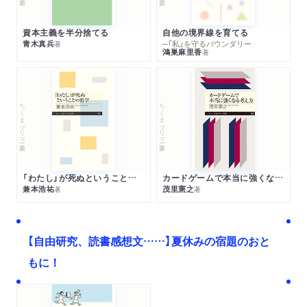
資本主義を半分捨てる
自他の境界線を育てる
青木真兵
─「私」を守るバウンダリー
著
鴻巣麻里香
著
ちくまプリマー新書
ちくまプリマー新書
「わたし」が死ぬということの哲学
カードゲームで本当に強くなる考え方
兼本浩祐
茂里憲之
著
著
【自由研究、読書感想文……】夏休みの宿題のおと
もに！