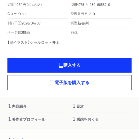
円
定価
ISBN
1,034
（10％税込）
978-4-480-68552-0
Cコード
整理番号
0210
５２０
新書判
刊行日
判型
2026/04/07
頁
ページ数
解説
256
【扉イラスト】シャルロット井上
購入する
電子版を購入する
内容紹介
目次
著作者プロフィール
感想をおくる