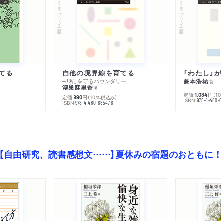
ちくまプリマー新書
ちくまプリマー新書
てる
自他の境界線を育てる
─「私」を守るバウンダリー
兼本浩祐
著
鴻巣麻里香
著
定価:
円
（1
1,034
定価:
円
（10％税込み）
990
ISBN:
978-4-480-
ISBN:
978-4-480-68547-6
【自由研究、読書感想文……】夏休みの宿題のおともに