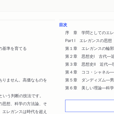
目次
。
序 章 学問としてのエレ
Part Ⅰ エレガンスの思想
の基準を育てる
第１章 エレガンスの輪郭
第２章 思想史Ⅰ 古代―
第３章 思想史Ⅱ 近代―現
第４章 ココ・シャネル―
ありません。高価なものを
第５章 ダンディズム―男
第６章 美しい理論―科学
という判断の技法です。
PartⅡ エレガンスの力
の思想、科学の方法論、そ
第７章 誰がエレガンスを
。エレガンスは時代を超え
第８章 世界と仲良くしす