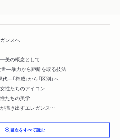
ガンスへ
―美の概念として
近世―暴力から距離を取る技法
代―「権威」から「区別」へ
女性たちのアイコン
性たちの美学
が描き出すエレガンス
決めるのか―「趣味」を支配する者たち
目次をすべて読む
ぎないための技法―静かな反逆として