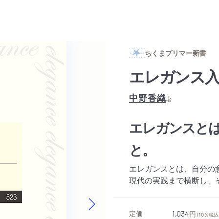
ちくまプリマー新書
エレガンス
中野香織
著
エレガンスと
と。
エレガンスとは、自分の
現代の実践まで横断し、
定価
1,034
円
Next slide
（10％税込