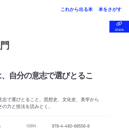
これから出る本
本をさがす
share
share
入門
は、自分の意志で選びとるこ
意志で選びとること。思想史、文化史、美学から
その力と技法を読みとく。
ISBN
978-4-480-68556-8
）