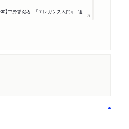
著作者プロフィール
メディア情報
本】中野香織著 『エレガンス入門』 後
感想をおくる