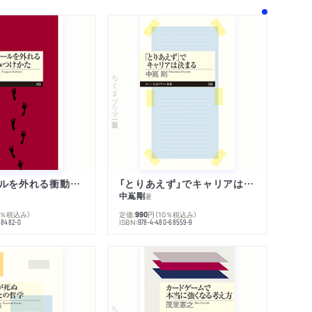
ちくまプリマー新書
人生のレールを外れる衝動のみつけかた
「とりあえず」でキャリアは決まる
中嶌剛
著
0％税込み）
定価:
円
（10％税込み）
990
ISBN:
68482-0
978-4-480-68559-9