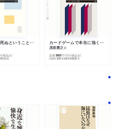
ちくまプリマー新書
「わたし」が死ぬということの哲学
カードゲームで本当に強くなる考え方
茂里憲之
著
0％税込み）
定価:
円
（10％税込み）
990
ISBN:
68552-0
978-4-480-68535-3
！