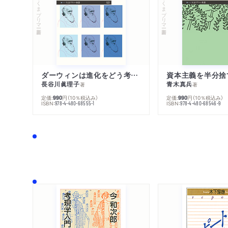
ちくまプリマー新書
ちくまプリマー新書
ダーウィンは進化をどう考えたのか
資本主義を半分捨
長谷川眞理子
青木真兵
著
著
定価:
円
（10％税込み）
定価:
円
（10％税込み）
990
990
ISBN:
ISBN:
978-4-480-68555-1
978-4-480-68546-9