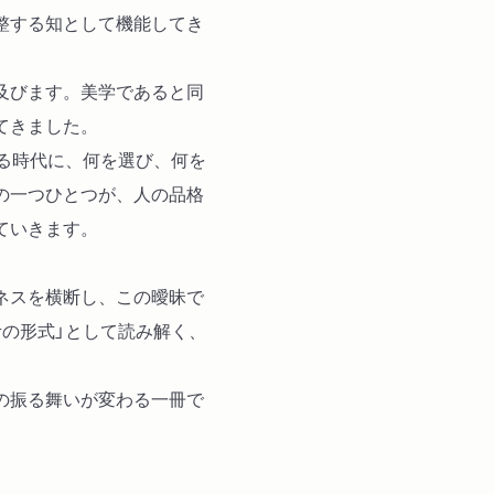
整する知として機能してき
第９章 階級演出装置とし
第10章 エレガンスの到
及びます。美学であると同
終 章 ＡＩ時代のエレガ
てきました。
ける時代に、何を選び、何を
の一つひとつが、人の品格
ていきます。
ネスを横断し、この曖昧で
考の形式」として読み解く、
の振る舞いが変わる一冊で