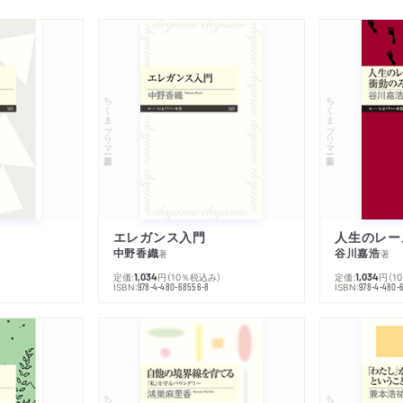
ちくまプリマー新書
ちくまプリマー新書
エレガンス入門
中野香織
谷川嘉浩
著
著
定価:
円
（10％税込み）
定価:
円
（1
1,034
1,034
ISBN:
ISBN:
978-4-480-68556-8
978-4-480-