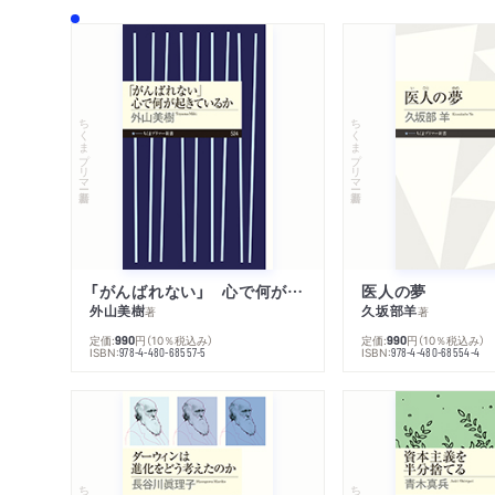
ちくまプリマー新書
ちくまプリマー新書
「がんばれない」 心で何が起きているか
医人の夢
外山美樹
久坂部羊
著
著
定価:
円
（10％税込み）
定価:
円
（10％税込み）
990
990
ISBN:
ISBN:
978-4-480-68557-5
978-4-480-68554-4