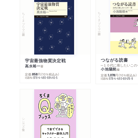
ちくまプリマー新書
ちくまプリマー新書
つながる読書
宇宙最強物質決定戦
─１０代に推したいこの
高水裕一
著
小池陽慈
編
定価:
円
（10％税込み）
858
定価:
円
（10％税込み）
1,078
ISBN:
978-4-480-68445-5
ISBN:
978-4-480-68476-9
シリーズ・全集