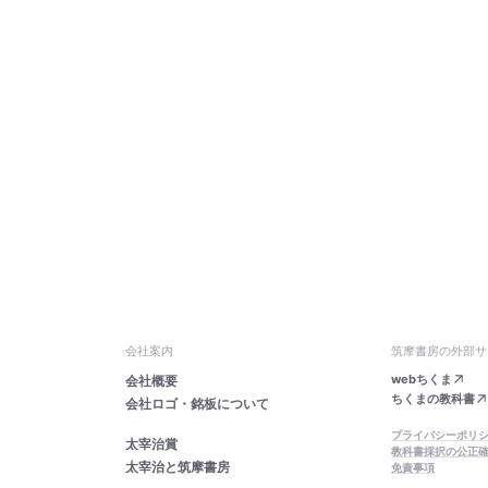
会社案内
筑摩書房の外部サ
webちくま
会社概要
ちくまの教科書
会社ロゴ・銘板について
プライバシーポリ
太宰治賞
教科書採択の公正
太宰治と筑摩書房
免責事項