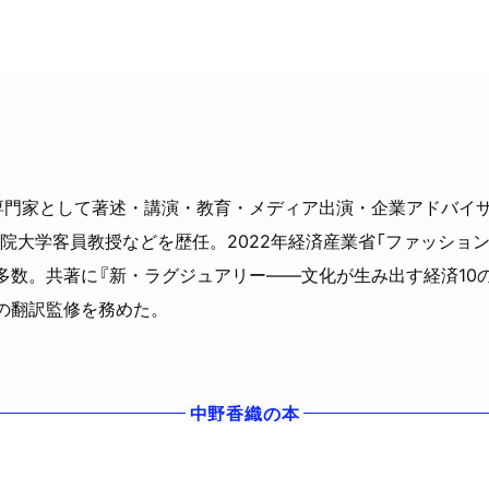
の専門家として著述・講演・教育・メディア出演・企業アドバイ
大学客員教授などを歴任。2022年経済産業省「ファッション
め多数。共著に『新・ラグジュアリー――文化が生み出す経済10
録の翻訳監修を務めた。
中野香織
の本