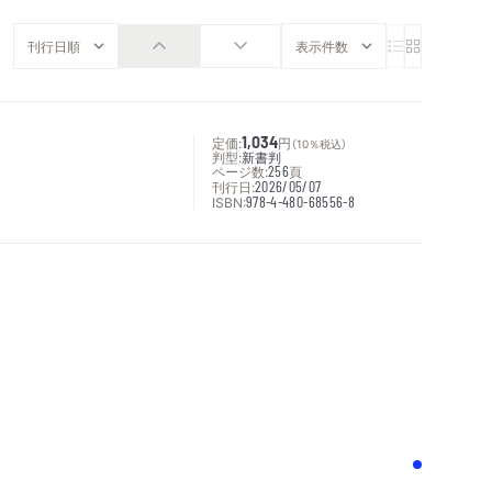
定価:
1,034
円
（10％税込）
判型:
新書判
ページ数:
256
頁
刊行日:
2026/05/07
ISBN:
978-4-480-68556-8
次へ