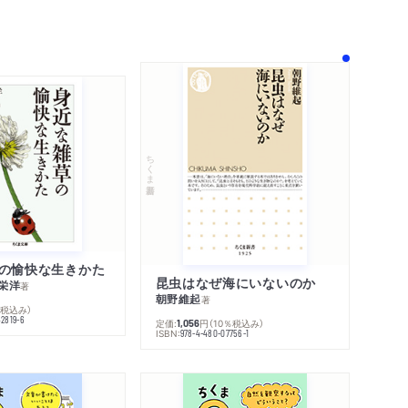
！
ちくま新書
の愉快な生きかた
昆虫はなぜ海にいないのか
栄洋
著
朝野維起
著
％税込み）
42819-6
定価:
円
（10％税込み）
1,056
ISBN:
978-4-480-07756-1