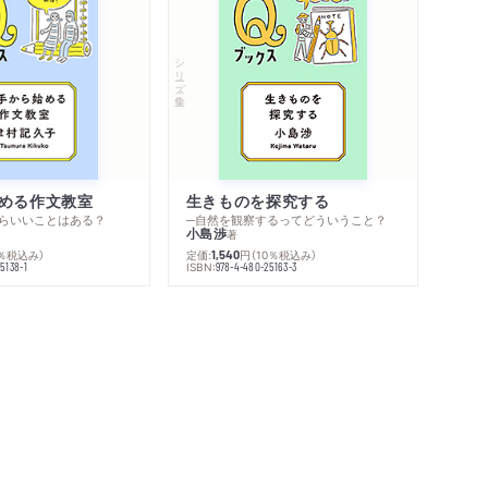
シリーズ・全集
める作文教室
生きものを探究する
らいいことはある？
─自然を観察するってどういうこと？
小島渉
著
0％税込み）
定価:
円
（10％税込み）
1,540
ISBN:
5138-1
978-4-480-25163-3