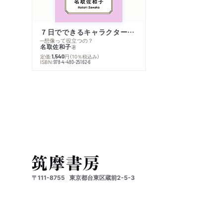
７日でできるキャラクター創作入門
─想像って役立つの？
名取佐和子
著
定価:
円
（10％税込み）
1,540
ISBN:
978-4-480-25162-6
〒111-8755
東京都台東区蔵前2-5-3