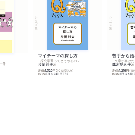
シリーズ・全集
シリーズ・全集
マイテーマの探し方
苦手から始
─探究学習ってどうやるの？
─文章が書けた
一冊
片岡則夫
津村記久子
著
著
定価:
円
（10％税込み）
定価:
円
（1
1,320
1,210
ISBN:
ISBN:
978-4-480-25117-6
978-4-480-2