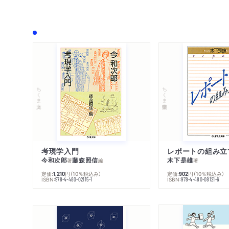
ちくま文庫
ちくま学芸文庫
考現学入門
レポートの組み立
今和次郎
藤森照信
木下是雄
著
編
著
定価:
円
（10％税込み）
定価:
円
（10％税込み）
1,210
902
ISBN:
ISBN:
978-4-480-02115-1
978-4-480-08121-6