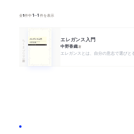
1
1
─
全
1
件中
件を表示
エレガンス入門
ちくまプリマー新書
中野香織
著
エレガンスとは、自分の意志で選びと