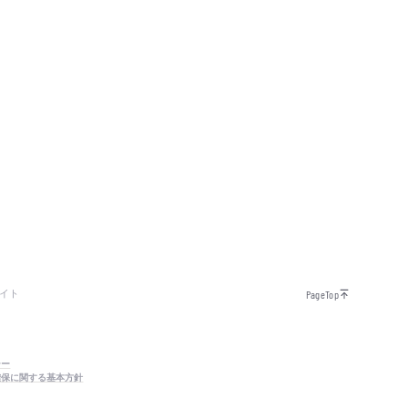
イト
PageTop
シー
確保に関する基本方針