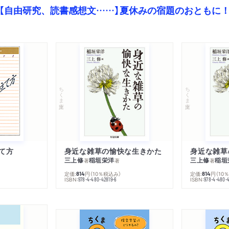
【自由研究、読書感想文……】夏休みの宿題のおともに
ちくま文庫
ちくま文庫
て方
身近な雑草の愉快な生きかた
身近な雑草
三上修
稲垣栄洋
三上修
稲垣
著
著
著
定価:
円
（10％税込み）
定価:
円
（10
814
814
ISBN:
ISBN:
978-4-480-42819-6
978-4-480-