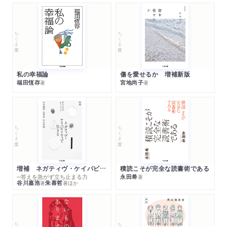
ちくま文庫
ちくま文庫
私の幸福論
傷を愛せるか 増補新版
福田恆存
宮地尚子
著
著
ちくま文庫
ちくま文庫
増補 ネガティヴ・ケイパビリティで生きる
積読こそが完全な読書術である
─答えを急がず立ち止まる力
永田希
著
谷川嘉浩
朱喜哲
著
著
ほか
ちくま文庫