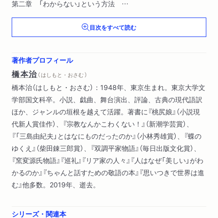
第二章 「わからない」という方法
１ 私はなぜ「セーターの本」を書いたのか
目次をすべて読む
２ 「わかる」とはいかなることか
３ ハイテクとは錯覚である
４ 「わかる」と「生きる」
著作者プロフィール
橋本治
（ はしもと・おさむ ）
第三章 なんにも知らないバカはこんなことをする
橋本治（はしもと・おさむ）：1948年、東京生まれ。東京大学文
１ 基本を知らない困った作家
学部国文科卒。小説、戯曲、舞台演出、評論、古典の現代語訳
２ 天を行く方法──「エコール・ド・パリ」をドラマにする
ほか、ジャンルの垣根を越えて活躍。著書に『桃尻娘』（小説現
３ 地を這う方法──桃尻語訳枕草子
代新人賞佳作）、『宗教なんかこわくない！』（新潮学芸賞）、
『「三島由紀夫」とはなにものだったのか』（小林秀雄賞）、『蝶の
第四章 知性する身体
ゆくえ』（柴田錬三郎賞）、『双調平家物語』（毎日出版文化賞）、
１ この役に立たない本のあとがき
『窯変源氏物語』『巡礼』『リア家の人々』『人はなぜ「美しい」がわ
２ 知性する身体
かるのか』『ちゃんと話すための敬語の本』『思いつきで世界は進
む』他多数。2019年、逝去。
解説 やっぱ、これでいいんじゃん 武田砂鉄
シリーズ・関連本