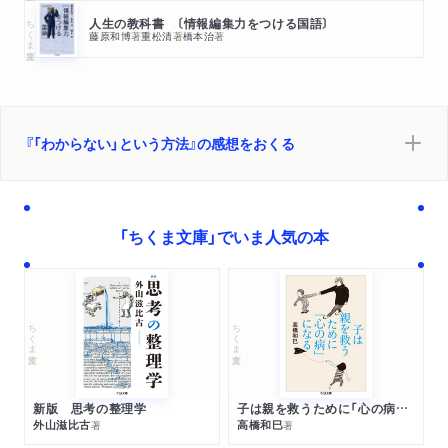
ちくま文庫
人生の教科書 〔情報編集力をつける国語〕
藤原和博
著
重松清
著
橋本治
著
『「わからない」という方法』の感想をおくる
「ちくま文庫」でいま人気の本
ちくま文庫
ちくま文庫
新版 思考の整理学
子は親を救うために「心の病」になる
外山滋比古
高橋和巳
著
著