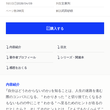
文庫判
刊行日
判型
2026/04/09
頁
武田砂鉄
ページ数
解説
288
購入する
内容紹介
目次
著作者プロフィール
シリーズ・関連本
感想をおくる
内容紹介
「自分はどうわからないのか」を知ることは、人生の迷路を進む
際のコンパスになる。＂わかりきった＂と切り捨てたくなるさ
もないものの中にこそ＂わかる＂へ至るためのヒントが在るの
だとしたら？ そしてそのヒントとは、「とんでもなくへんてこ