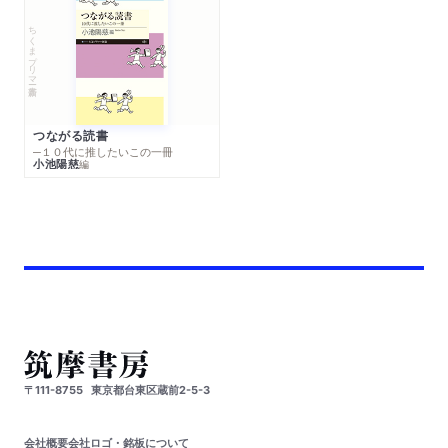
ちくまプリマー新書
つながる読書
─１０代に推したいこの一冊
小池陽慈
編
〒111-8755
東京都台東区蔵前2-5-3
会社概要
会社ロゴ・銘板について