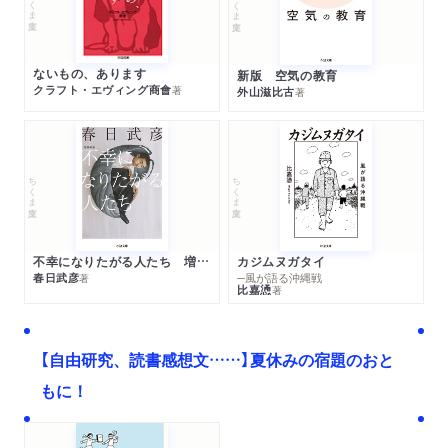
ちくま文庫
ないもの、あります
新版 空気の教育
クラフト・エヴィング商會
著
外山滋比古
著
ちくま文庫
ちくま文庫
不幸になりたがる人たち 増補新版
カジムヌガタイ
春日武彦
─風が語る沖縄戦
著
比嘉慂
著
【自由研究、読書感想文……】夏休みの宿題のおと
もに！