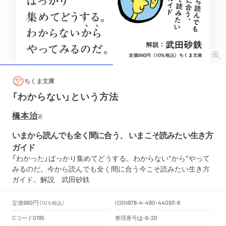
ちくま文庫
「わからない」という方法
橋本治
著
いまから読んでも全く間に合う、 いまこそ読みたい生き方
ガイド
「わかった」ばっかり集めてどうする。わからない"から"やって
みるのだ。今から読んでも全く間に合う今こそ読みたい生き方
ガイド。解説 武田砂鉄
円
定価
ISBN
990
（10％税込）
978-4-480-44093-8
Cコード
整理番号
は
0195
-6-20