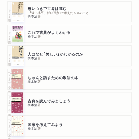
思いつきで世界は進む
ちくま新書
─「遠い地平、低い視点」で考えた５０のこと
橋本治
著
ちくま文庫
これで古典がよくわかる
橋本治
著
ちくま新書
人はなぜ「美しい」がわかるのか
橋本治
著
ちくまプリマー新書
ちゃんと話すための敬語の本
橋本治
著
ちくまプリマー新書
古典を読んでみましょう
橋本治
著
ちくまプリマー新書
国家を考えてみよう
橋本治
著