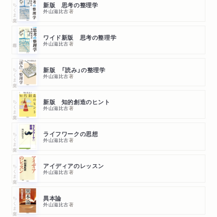
ちくま文庫
新版 思考の整理学
おそるべき幸福
外山滋比古
著
５逆説
勉強部屋
ワイド新版 思考の整理学
忘れる
外山滋比古
著
三尺の影
６聖域
ちくま文庫
新版 「読み」の整理学
外山滋比古
著
ことばを大切に
自分勝手
ちくま文庫
新版 知的創造のヒント
イメージ・トレーニング
外山滋比古
著
親の期待
家庭と学校は聖域
ちくま文庫
ライフワークの思想
外山滋比古
著
７勲章
あまりにも否定的
サクラ切るバカ
ちくま文庫
アイディアのレッスン
外山滋比古
著
笑い
本日は晴天なり
ちくま文庫
異本論
キビダンゴ
外山滋比古
著
ホメル先生