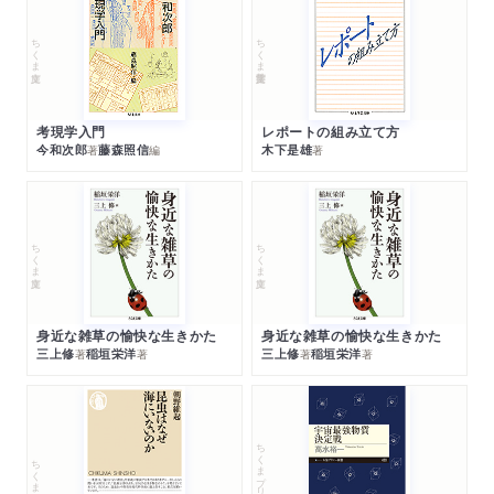
ちくま文庫
ちくま学芸文庫
考現学入門
レポートの組み立て方
今和次郎
藤森照信
木下是雄
著
編
著
ちくま文庫
ちくま文庫
身近な雑草の愉快な生きかた
身近な雑草の愉快な生きかた
三上修
稲垣栄洋
三上修
稲垣栄洋
著
著
著
著
ちくまプリマー新書
ちくま新書