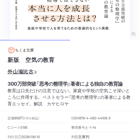
ちくま文庫
新版 空気の教育
外山滋比古
著
300万部突破『思考の整理学』著者による独自の教育論
教育は口先だけの注意ではない。家庭や学校の空気こそ深いと
ころに作用する。ベストセラー『思考の整理学』の著者による教
育エッセイ。解説 カヤヒロヤ
円
定価
ISBN
858
（10％税込）
978-4-480-44106-5
Cコード
整理番号
と
0195
-1-14
文庫判
刊行日
判型
2026/06/10