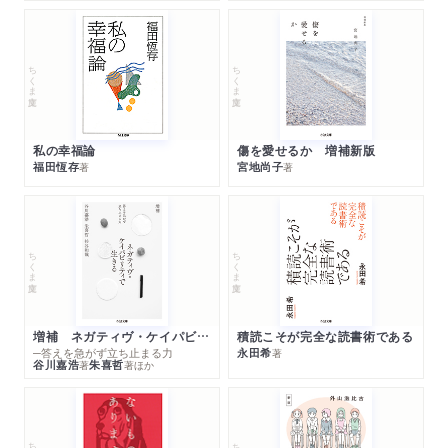
ちくま文庫
ちくま文庫
私の幸福論
傷を愛せるか 増補新版
福田恆存
宮地尚子
著
著
ちくま文庫
ちくま文庫
増補 ネガティヴ・ケイパビリティで生きる
積読こそが完全な読書術である
─答えを急がず立ち止まる力
永田希
著
谷川嘉浩
朱喜哲
著
著
ほか