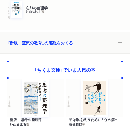
８空気の教育
ちくま文庫
忘却の整理学
外山滋比古
著
学校に校風、家庭に家風
文庫版あとがき
ぼくの家族の空気 カヤヒロヤ
『新版 空気の教育』の感想をおくる
「ちくま文庫」でいま人気の本
ちくま文庫
ちくま文庫
新版 思考の整理学
子は親を救うために「心の病」になる
外山滋比古
高橋和巳
著
著