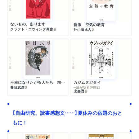
ちくま文庫
ちくま文庫
ないもの、あります
新版 空気の教育
クラフト・エヴィング商會
著
外山滋比古
著
ちくま文庫
ちくま文庫
不幸になりたがる人たち 増補新版
カジムヌガタイ
春日武彦
─風が語る沖縄戦
著
比嘉慂
著
【自由研究、読書感想文……】夏休みの宿題のおと
もに！