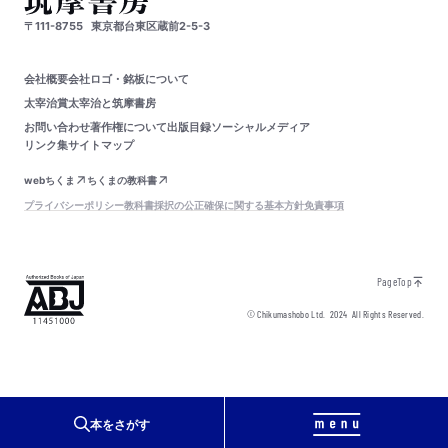
〒111-8755
東京都台東区蔵前2-5-3
会社概要
会社ロゴ・銘板について
太宰治賞
太宰治と筑摩書房
お問い合わせ
著作権について
出版目録
ソーシャルメディア
リンク集
サイトマップ
webちくま
ちくまの教科書
プライバシーポリシー
教科書採択の公正確保に関する基本方針
免責事項
PageTop
© Chikumashobo Ltd.
2024
All Rights Reserved.
本をさがす