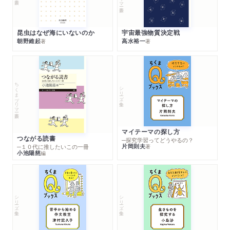
昆虫はなぜ海にいないのか
宇宙最強物質決定戦
朝野維起
高水裕一
著
著
ちくまプリマー新書
シリーズ・全集
マイテーマの探し方
つながる読書
─探究学習ってどうやるの？
片岡則夫
著
─１０代に推したいこの一冊
小池陽慈
編
シリーズ・全集
シリーズ・全集