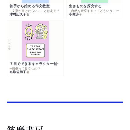
苦手から始める作文教室
生きものを探究する
─文章が書けたらいいことはある？
─自然を観察するってどういうこと？
津村記久子
小島渉
著
著
シリーズ・全集
７日でできるキャラクター創作入門
─想像って役立つの？
名取佐和子
著