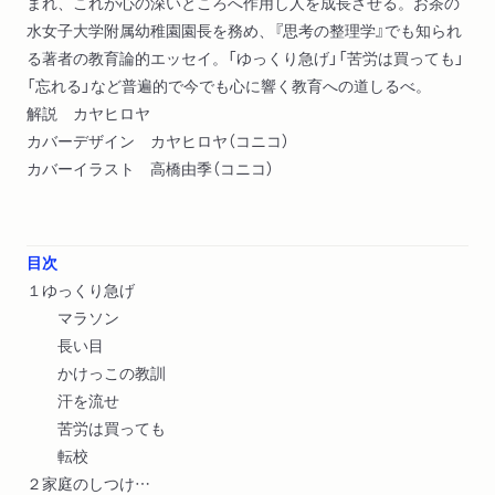
まれ、これが心の深いところへ作用し人を成長させる。お茶の
水女子大学附属幼稚園園長を務め、『思考の整理学』でも知られ
る著者の教育論的エッセイ。「ゆっくり急げ」「苦労は買っても」
「忘れる」など普遍的で今でも心に響く教育への道しるべ。
解説 カヤヒロヤ
カバーデザイン カヤヒロヤ（コニコ）
カバーイラスト 高橋由季（コニコ）
目次
１ゆっくり急げ
マラソン
長い目
かけっこの教訓
汗を流せ
苦労は買っても
転校
２家庭のしつけ