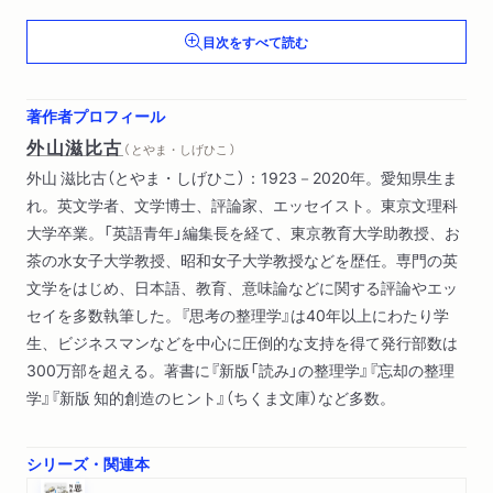
家風
目次をすべて読む
スミマセン
お寺の柏手
金銭的
著作者プロフィール
血のめぐり
外山滋比古
（ とやま・しげひこ ）
３子を育ててこそ
外山 滋比古（とやま・しげひこ）：1923－2020年。愛知県生ま
給食の思想
れ。英文学者、文学博士、評論家、エッセイスト。東京文理科
お母さん、早く起きて
大学卒業。「英語青年」編集長を経て、東京教育大学助教授、お
さびしさ
茶の水女子大学教授、昭和女子大学教授などを歴任。専門の英
きく耳
文学をはじめ、日本語、教育、意味論などに関する評論やエッ
〝先生〟のマナー
セイを多数執筆した。『思考の整理学』は40年以上にわたり学
青い鳥
生、ビジネスマンなどを中心に圧倒的な支持を得て発行部数は
４ちょっぴり不幸
300万部を超える。著書に『新版「読み」の整理学』『忘却の整理
モミジとブドウ
学』『新版 知的創造のヒント』（ちくま文庫）など多数。
かわいい子の旅
質実剛健
寄宿舎
シリーズ・関連本
パブリック・スクール