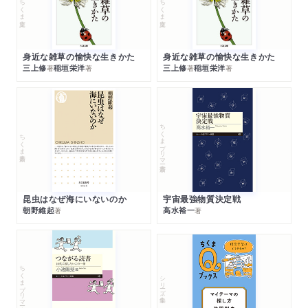
ちくま文庫
ちくま文庫
身近な雑草の愉快な生きかた
身近な雑草の愉快な生きかた
三上修
稲垣栄洋
三上修
稲垣栄洋
著
著
著
著
ちくまプリマー新書
ちくま新書
昆虫はなぜ海にいないのか
宇宙最強物質決定戦
朝野維起
高水裕一
著
著
ちくまプリマー新書
シリーズ・全集