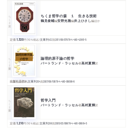
ちくま哲学の森 １ 生きる技術
ちくま文庫
鶴見俊輔
安野光雅
井上ひさし
編
編
編
ほか
定価:
1,320
円
（10％税込）
文庫判
432
頁
2011/09/07
978-4-480-42861-5
論理的原子論の哲学
ちくま学芸文庫
バートランド・ラッセル
高村夏輝
著
訳
出版社品切れ
文庫判
304
頁
2007/09/10
978-4-480-09096-6
哲学入門
ちくま学芸文庫
バートランド・ラッセル
高村夏輝
著
訳
定価:
1,210
円
（10％税込）
文庫判
288
頁
2005/03/09
978-4-480-08904-5