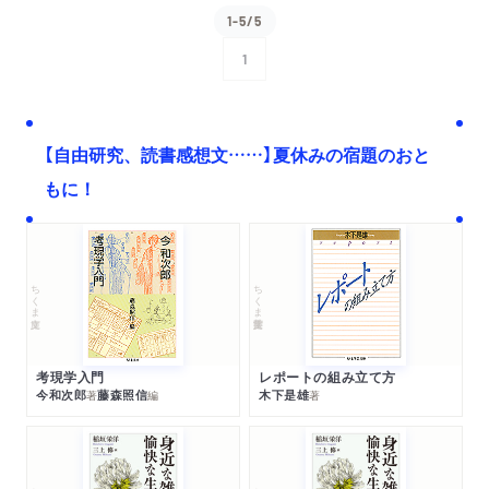
1-5/5
1
次へ
【自由研究、読書感想文……】夏休みの宿題のおと
もに！
ちくま文庫
ちくま学芸文庫
考現学入門
レポートの組み立て方
今和次郎
藤森照信
木下是雄
著
編
著