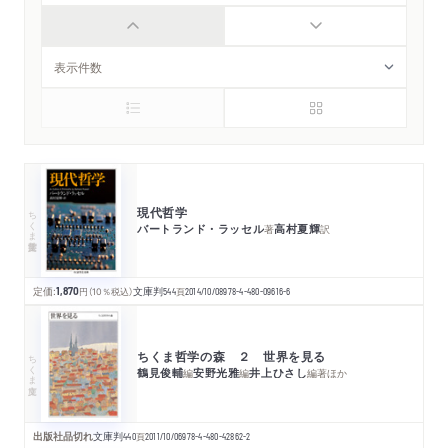
現代哲学
ちくま学芸文庫
バートランド・ラッセル
高村夏輝
著
訳
定価:
1,870
円
（10％税込）
文庫判
544
頁
2014/10/08
978-4-480-09616-6
ちくま哲学の森 ２ 世界を見る
ちくま文庫
鶴見俊輔
安野光雅
井上ひさし
編
編
編著
ほか
出版社品切れ
文庫判
440
頁
2011/10/06
978-4-480-42862-2