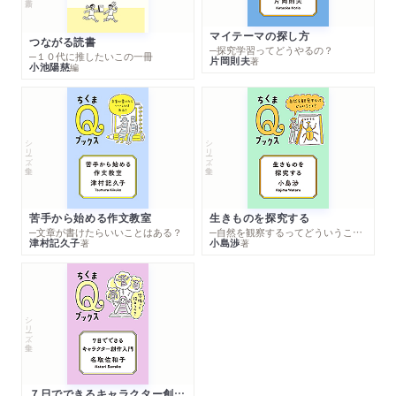
マイテーマの探し方
つながる読書
─探究学習ってどうやるの？
─１０代に推したいこの一冊
片岡則夫
著
小池陽慈
編
シリーズ・全集
シリーズ・全集
苦手から始める作文教室
生きものを探究する
─文章が書けたらいいことはある？
─自然を観察するってどういうこと？
津村記久子
小島渉
著
著
シリーズ・全集
７日でできるキャラクター創作入門