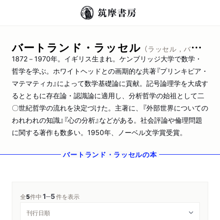
バートランド・ラッセル
（ラッセル，バートランド）
1872－1970年。イギリス生まれ。ケンブリッジ大学で数学・
哲学を学ぶ。ホワイトヘッドとの画期的な共著『プリンキピア・
マテマティカ』によって数学基礎論に貢献。記号論理学を大成す
るとともに存在論・認識論に適用し、分析哲学の始祖として二
〇世紀哲学の流れを決定づけた。主著に、『外部世界についての
われわれの知識』『心の分析』などがある。社会評論や倫理問題
に関する著作も数多い。1950年、ノーベル文学賞受賞。
バートランド・ラッセル
の本
1
5
─
全
5
件中
件を表示