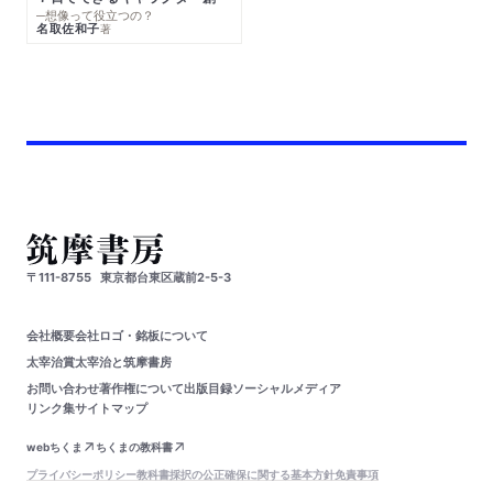
─想像って役立つの？
名取佐和子
著
〒111-8755
東京都台東区蔵前2-5-3
会社概要
会社ロゴ・銘板について
太宰治賞
太宰治と筑摩書房
お問い合わせ
著作権について
出版目録
ソーシャルメディア
リンク集
サイトマップ
webちくま
ちくまの教科書
プライバシーポリシー
教科書採択の公正確保に関する基本方針
免責事項