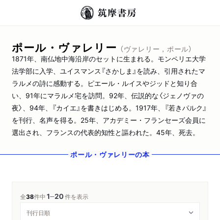
ポール・ヴァレリー
（ヴァレリー，ポール）
1871年、南仏地中海沿岸のセットに生まれる。モンペリエ大学
法学部に入学、ユイスマンス『さかしま』を読み、引用されたマ
ラルメの詩に感動する。ピエール・ルイスやジッドと知り合
い、91年にマラルメ宅を訪問。92年、伝説的な〈ジェノヴァの
夜〉、94年、『カイエ』を書きはじめる。1917年、『若きパルク』
を刊行、名声を得る。25年、アカデミー・フランセーズ会員に
選出され、フランスの代表的知性と謳われた。45年、死去。
ポール・ヴァレリー
の本
1
20
─
全
38
件中
件を表示