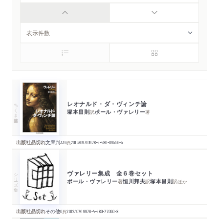
レオナルド・ダ・ヴィンチ論
ちくま学芸文庫
塚本昌則
ポール・ヴァレリー
訳
著
出版社品切れ
文庫判
336
頁
2013/09/10
978-4-480-09556-5
ヴァレリー集成 全６巻セット
シリーズ・全集
ポール・ヴァレリー
恒川邦夫
塚本昌則
著
訳
訳
ほか
出版社品切れ
その他
0
頁
2012/07/19
978-4-480-77060-8