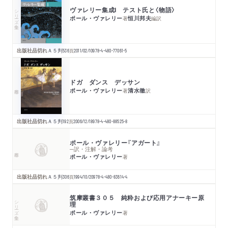
ヴァレリー集成Ⅰ テスト氏と〈物語〉
シリーズ・全集
ポール・ヴァレリー
恒川邦夫
著
編訳
出版社品切れ
Ａ５判
536
頁
2011/02/10
978-4-480-77061-5
ドガ ダンス デッサン
ポール・ヴァレリー
清水徹
著
訳
出版社品切れ
Ａ５判
192
頁
2006/12/18
978-4-480-88525-8
ポール・ヴァレリー『アガート』
─訳・注解・論考
ポール・ヴァレリー
著
出版社品切れ
Ａ５判
306
頁
1994/10/20
978-4-480-83614-4
筑摩叢書３０５ 純粋および応用アナーキー原
シリーズ・全集
理
ポール・ヴァレリー
著