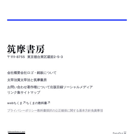
〒111-8755
東京都台東区蔵前2-5-3
会社概要
会社ロゴ・銘板について
太宰治賞
太宰治と筑摩書房
お問い合わせ
著作権について
出版目録
ソーシャルメディア
リンク集
サイトマップ
webちくま
ちくまの教科書
プライバシーポリシー
教科書採択の公正確保に関する基本方針
免責事項
PageTop