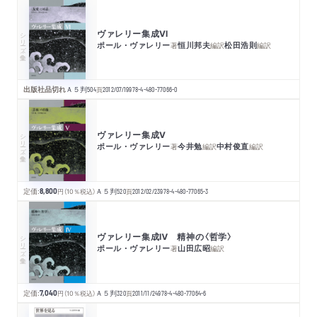
ヴァレリー集成Ⅵ
シリーズ・全集
ポール・ヴァレリー
恒川邦夫
松田浩則
著
編訳
編訳
出版社品切れ
Ａ５判
504
頁
2012/07/19
978-4-480-77066-0
ヴァレリー集成Ⅴ
シリーズ・全集
ポール・ヴァレリー
今井勉
中村俊直
著
編訳
編訳
定価:
8,800
円
（10％税込）
Ａ５判
520
頁
2012/02/23
978-4-480-77065-3
ヴァレリー集成Ⅳ 精神の〈哲学〉
シリーズ・全集
ポール・ヴァレリー
山田広昭
著
編訳
定価:
7,040
円
（10％税込）
Ａ５判
320
頁
2011/11/24
978-4-480-77064-6