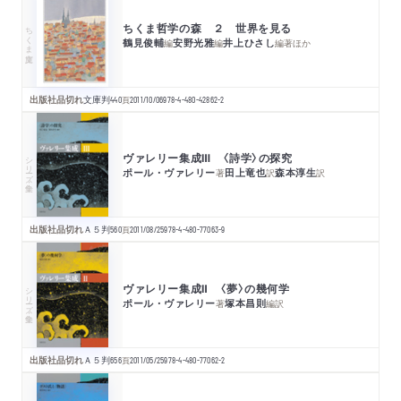
ちくま哲学の森 ２ 世界を見る
ちくま文庫
鶴見俊輔
安野光雅
井上ひさし
編
編
編著
ほか
出版社品切れ
文庫判
440
頁
2011/10/06
978-4-480-42862-2
ヴァレリー集成Ⅲ 〈詩学〉の探究
シリーズ・全集
ポール・ヴァレリー
田上竜也
森本淳生
著
訳
訳
出版社品切れ
Ａ５判
560
頁
2011/08/25
978-4-480-77063-9
ヴァレリー集成Ⅱ 〈夢〉の幾何学
シリーズ・全集
ポール・ヴァレリー
塚本昌則
著
編訳
出版社品切れ
Ａ５判
656
頁
2011/05/25
978-4-480-77062-2