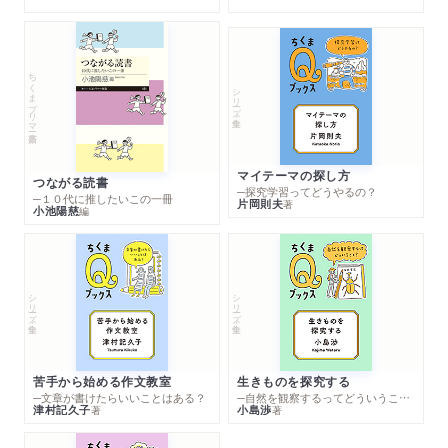
ちくまプリマー新書
シリーズ・全集
マイテーマの探し方
つながる読書
─探究学習ってどうやるの？
─１０代に推したいこの一冊
片岡則夫
著
小池陽慈
編
シリーズ・全集
シリーズ・全集
苦手から始める作文教室
生きものを探究する
─文章が書けたらいいことはある？
─自然を観察するってどういうこと？
津村記久子
小島渉
著
著