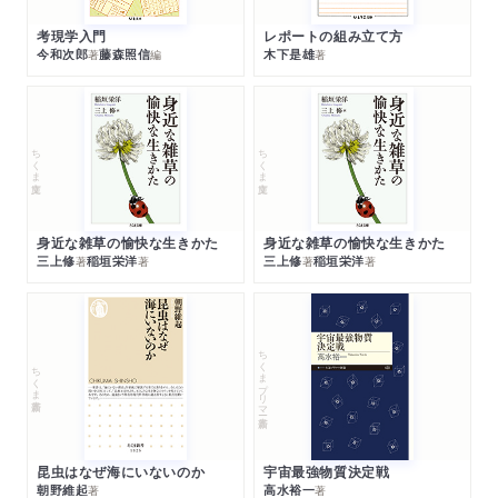
考現学入門
レポートの組み立て方
今和次郎
藤森照信
木下是雄
著
編
著
ちくま文庫
ちくま文庫
身近な雑草の愉快な生きかた
身近な雑草の愉快な生きかた
三上修
稲垣栄洋
三上修
稲垣栄洋
著
著
著
著
ちくまプリマー新書
ちくま新書
昆虫はなぜ海にいないのか
宇宙最強物質決定戦
朝野維起
高水裕一
著
著