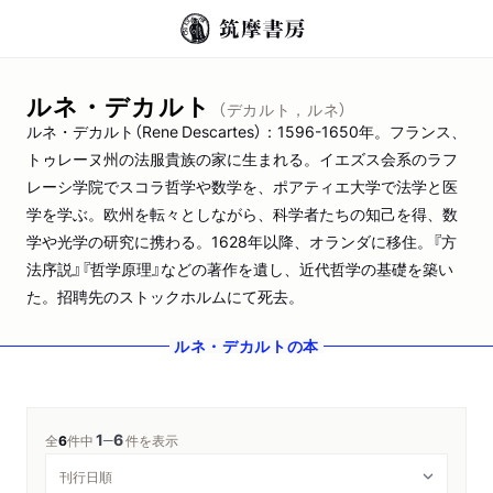
ルネ・デカルト
（デカルト，ルネ）
ルネ・デカルト（Rene Descartes）：1596-1650年。フランス、
トゥレーヌ州の法服貴族の家に生まれる。イエズス会系のラフ
レーシ学院でスコラ哲学や数学を、ポアティエ大学で法学と医
学を学ぶ。欧州を転々としながら、科学者たちの知己を得、数
学や光学の研究に携わる。1628年以降、オランダに移住。『方
法序説』『哲学原理』などの著作を遺し、近代哲学の基礎を築い
た。招聘先のストックホルムにて死去。
ルネ・デカルト
の本
1
6
─
全
6
件中
件を表示