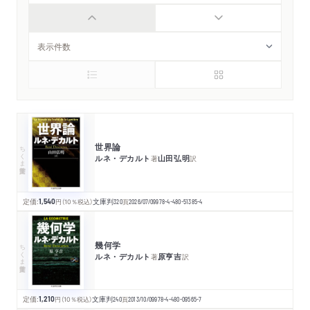
世界論
ちくま学芸文庫
ルネ・デカルト
山田弘明
著
訳
定価:
1,540
円
（10％税込）
文庫判
320
頁
2026/07/09
978-4-480-51385-4
幾何学
ちくま学芸文庫
ルネ・デカルト
原亨吉
著
訳
定価:
1,210
円
（10％税込）
文庫判
240
頁
2013/10/09
978-4-480-09565-7