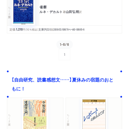
省察
ちくま学芸文庫
ルネ・デカルト
山田弘明
著
訳
定価:
1,210
円
（10％税込）
文庫判
320
頁
2006/03/08
978-4-480-08965-6
1-6/6
1
次へ
【自由研究、読書感想文……】夏休みの宿題のおと
もに！
ちくま文庫
ちくま学芸文庫