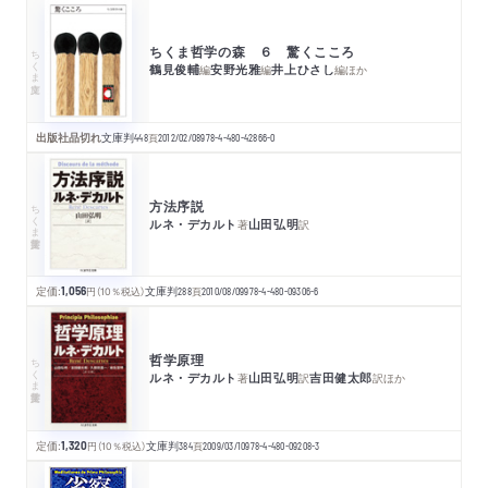
ちくま哲学の森 ６ 驚くこころ
ちくま文庫
鶴見俊輔
安野光雅
井上ひさし
編
編
編
ほか
出版社品切れ
文庫判
448
頁
2012/02/08
978-4-480-42866-0
方法序説
ちくま学芸文庫
ルネ・デカルト
山田弘明
著
訳
定価:
1,056
円
（10％税込）
文庫判
288
頁
2010/08/09
978-4-480-09306-6
哲学原理
ちくま学芸文庫
ルネ・デカルト
山田弘明
吉田健太郎
著
訳
訳
ほか
定価:
1,320
円
（10％税込）
文庫判
384
頁
2009/03/10
978-4-480-09208-3