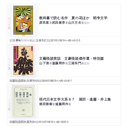
教科書で読む名作 夏の花ほか 戦争文学
ちくま文庫
原民喜
武田泰淳
山川方夫
著
著
著
ほか
定価:
814
円
（10％税込）
文庫判
272
頁
2017/01/10
978-4-480-43413-5
文藝怪談実話 文豪怪談傑作選・特別篇
ちくま文庫
山下清
遠藤周作
三浦朱門
著
著
著
ほか
出版社品切れ
文庫判
400
頁
2008/07/09
978-4-480-42461-7
現代日本文学大系８７ 堀田・遠藤・井上集
シリーズ・全集
堀田善衞
遠藤周作
著
著
出版社品切れ
菊判
394
頁
1972/07/10
978-4-480-10087-0