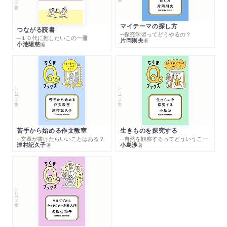
マイテーマの探し方
つながる読書
─探究学習ってどうやるの？
─１０代に推したいこの一冊
片岡則夫
著
小池陽慈
編
シリーズ・全集
シリーズ・全集
苦手から始める作文教室
生きものを探究する
─文章が書けたらいいことはある？
─自然を観察するってどういうこと？
津村記久子
小島渉
著
著
シリーズ・全集