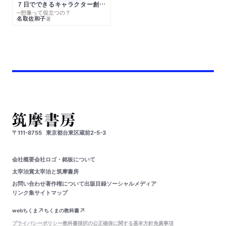
７日でできるキャラクター創作入門
─想像って役立つの？
名取佐和子
著
〒111-8755
東京都台東区蔵前2-5-3
会社概要
会社ロゴ・銘板について
太宰治賞
太宰治と筑摩書房
お問い合わせ
著作権について
出版目録
ソーシャルメディア
リンク集
サイトマップ
webちくま
ちくまの教科書
プライバシーポリシー
教科書採択の公正確保に関する基本方針
免責事項