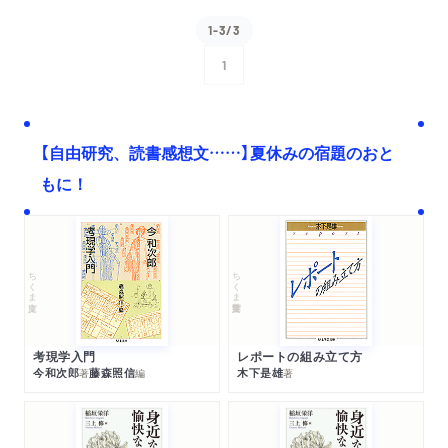
1-3/3
1
次へ
【自由研究、読書感想文……】夏休みの宿題のおと
もに！
ちくま文庫
ちくま学芸文庫
考現学入門
レポートの組み立て方
今和次郎
藤森照信
木下是雄
著
編
著