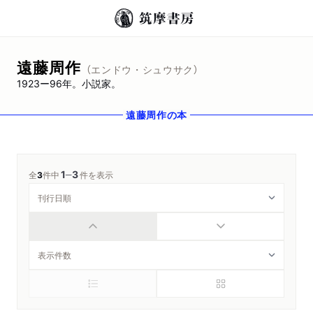
遠藤周作
（エンドウ・シュウサク）
1923ー96年。小説家。
遠藤周作
の本
1
3
─
全
3
件中
件を表示