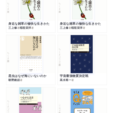
ちくま文庫
ちくま文庫
身近な雑草の愉快な生きかた
身近な雑草の愉快な生きかた
三上修
稲垣栄洋
三上修
稲垣栄洋
著
著
著
著
ちくまプリマー新書
ちくま新書
昆虫はなぜ海にいないのか
宇宙最強物質決定戦
朝野維起
高水裕一
著
著
ちくまプリマー新書
シリーズ・全集