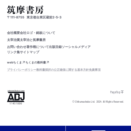
〒111-8755
東京都台東区蔵前2-5-3
会社概要
会社ロゴ・銘板について
太宰治賞
太宰治と筑摩書房
お問い合わせ
著作権について
出版目録
ソーシャルメディア
リンク集
サイトマップ
webちくま
ちくまの教科書
プライバシーポリシー
教科書採択の公正確保に関する基本方針
免責事項
PageTop
© Chikumashobo Ltd.
2024
All Rights Reserved.