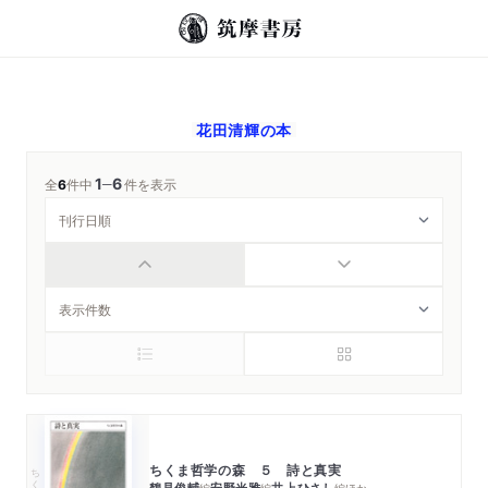
花田清輝
の本
1
6
─
全
6
件中
件を表示
ちくま哲学の森 ５ 詩と真実
ちくま文庫
鶴見俊輔
安野光雅
井上ひさし
編
編
編
ほか