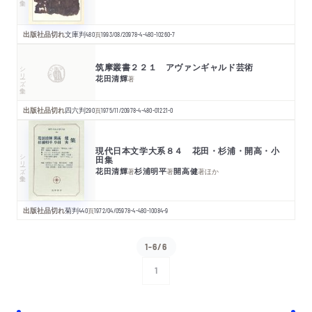
出版社品切れ
文庫判
480
頁
1993/08/20
978-4-480-10260-7
筑摩叢書２２１ アヴァンギャルド芸術
シリーズ・全集
花田清輝
著
出版社品切れ
四六判
290
頁
1975/11/20
978-4-480-01221-0
現代日本文学大系８４ 花田・杉浦・開高・小
シリーズ・全集
田集
花田清輝
杉浦明平
開高健
著
著
著
ほか
出版社品切れ
菊判
440
頁
1972/04/05
978-4-480-10084-9
1-6/6
1
次へ