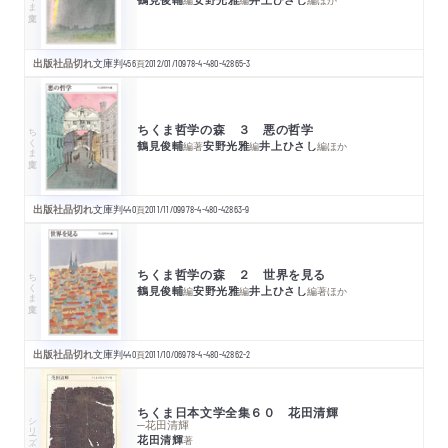
出版社品切れ
文庫判
456
頁
2012/01/10
978-4-480-42865-3
ちくま哲学の森 ３ 悪の哲学
ちくま文庫
鶴見俊輔
安野光雅
井上ひさし
編著
編
編
ほか
出版社品切れ
文庫判
440
頁
2011/11/09
978-4-480-42863-9
ちくま哲学の森 ２ 世界を見る
ちくま文庫
鶴見俊輔
安野光雅
井上ひさし
編
編
編著
ほか
出版社品切れ
文庫判
440
頁
2011/10/06
978-4-480-42862-2
ちくま日本文学全集６０ 花田清輝
シリーズ・全集
─花田清輝
花田清輝
著