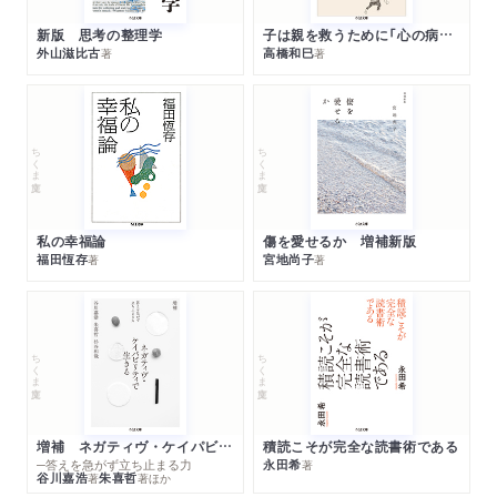
新版 思考の整理学
子は親を救うために「心の病」になる
外山滋比古
高橋和巳
著
著
ちくま文庫
ちくま文庫
私の幸福論
傷を愛せるか 増補新版
福田恆存
宮地尚子
著
著
ちくま文庫
ちくま文庫
増補 ネガティヴ・ケイパビリティで生きる
積読こそが完全な読書術である
─答えを急がず立ち止まる力
永田希
著
谷川嘉浩
朱喜哲
著
著
ほか