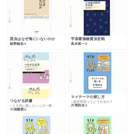
ちくまプリマー新書
ちくま新書
昆虫はなぜ海にいないのか
宇宙最強物質決定戦
朝野維起
高水裕一
著
著
ちくまプリマー新書
シリーズ・全集
マイテーマの探し方
つながる読書
─探究学習ってどうやるの？
片岡則夫
著
─１０代に推したいこの一冊
小池陽慈
編