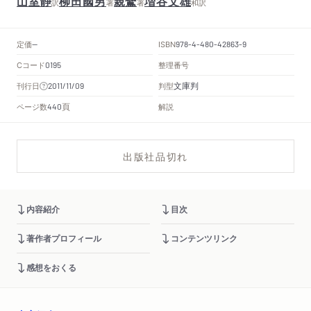
山室静
柳田國男
親鸞
増谷文雄
訳
著
著
和訳
定価
ISBN
--
978-4-480-42863-9
Cコード
整理番号
0195
文庫判
刊行日
判型
2011/11/09
頁
ページ数
解説
440
出版社品切れ
内容紹介
目次
著作者プロフィール
コンテンツリンク
感想をおくる