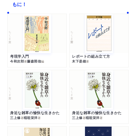
もに！
ちくま文庫
ちくま学芸文庫
考現学入門
レポートの組み立て方
今和次郎
藤森照信
木下是雄
著
編
著
ちくま文庫
ちくま文庫
身近な雑草の愉快な生きかた
身近な雑草の愉快な生きかた
三上修
稲垣栄洋
三上修
稲垣栄洋
著
著
著
著