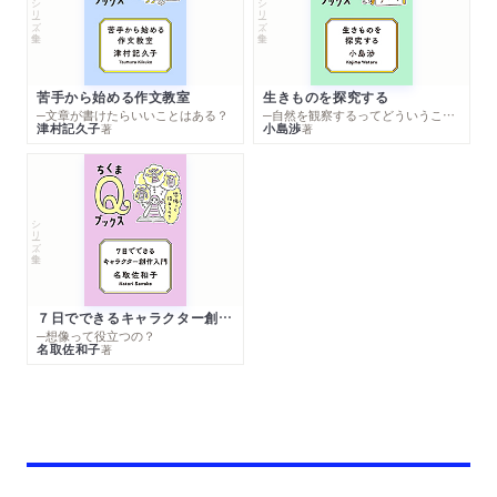
シリーズ・全集
シリーズ・全集
苦手から始める作文教室
生きものを探究する
─文章が書けたらいいことはある？
─自然を観察するってどういうこと？
津村記久子
小島渉
著
著
シリーズ・全集
７日でできるキャラクター創作入門
─想像って役立つの？
名取佐和子
著