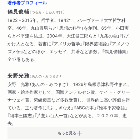
著作者プロフィール
鶴見俊輔
（ つるみ・しゅんすけ ）
1922－2015年。哲学者。1942年、ハーヴァード大学哲学科
卒。46年、丸山眞男らと「思想の科学」を創刊。65年、小田実
らとベ平連を結成。2004年、大江健三郎らと「九条の会」呼び
かけ人となる。著書に『アメリカ哲学』『限界芸術論』『アメノウ
ズメ伝』などのほか、エッセイ、共著など多数。『鶴見俊輔集』
全17巻もある。
安野光雅
（ あんの・みつまさ ）
安野 光雅（あんの・みつまさ）：1926年島根県津和野生まれ。
画家・絵本作家として、国際アンデルセン賞、ケイト・グリー
ナウェイ賞、紫綬褒章など多数受賞し、世界的に高い評価を得
ている。主な著作に『ふしぎなえ』『ABCの本』『繪本平家物語』
『繪本三國志』『片想い百人一首』などがある。２０２０年、逝
去。
もっと見る