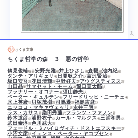
ちくま文庫
ちくま哲学の森 ３ 悪の哲学
鶴見俊輔
安野光雅
井上ひさし
森毅
池内紀
編著
編
編
編
編
ダンテ・アリギェリ
日夏耿之介
宮沢賢治
著
訳
著
坂口安吾
花田清輝
中野好夫
アウグスティヌス
著
著
著
著
山田晶
サマセット・モーム
龍口直太郎
訳
著
訳
フラナリー・オコナー
須山静夫
著
訳
ペーター・キュルテン
フリードリッヒ・ニーチェ
著
著
氷上英廣
貝塚茂樹
司馬遷
福島吉彦
訳
著
著
訳
ニッコロ・マキァヴェッリ
永井三明
著
訳
ラス・カサス
染田秀藤
フランツ・ファノン
著
訳
著
鈴木道彦
浦野衣子
カール・マルクス
三浦和男
訳
訳
著
訳
武田泰淳
色川武大
著
著
フェードル・ミハイロヴィチ・ドストエフスキー
著
小沼文彦
イェンス・ペーター・ヤコブセン
訳
著