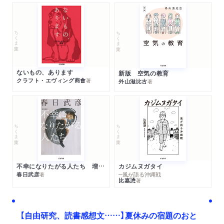
ちくま文庫
ちくま文庫
ないもの、あります
新版 空気の教育
クラフト・エヴィング商會
著
外山滋比古
著
ちくま文庫
ちくま文庫
不幸になりたがる人たち 増補新版
カジムヌガタイ
春日武彦
─風が語る沖縄戦
著
比嘉慂
著
【自由研究、読書感想文……】夏休みの宿題のおと