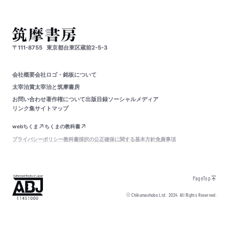
〒111-8755
東京都台東区蔵前2-5-3
会社概要
会社ロゴ・銘板について
太宰治賞
太宰治と筑摩書房
お問い合わせ
著作権について
出版目録
ソーシャルメディア
リンク集
サイトマップ
webちくま
ちくまの教科書
プライバシーポリシー
教科書採択の公正確保に関する基本方針
免責事項
PageTop
© Chikumashobo Ltd.
2024
All Rights Reserved.