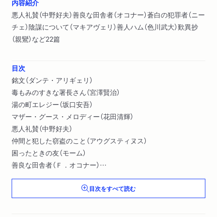
内容紹介
悪人礼賛（中野好夫）善良な田舎者（オコナー）蒼白の犯罪者（ニー
チェ）陰謀について（マキアヴェリ）善人ハム（色川武大）歎異抄
（親鸞）など22篇
目次
銘文（ダンテ・アリギェリ）
毒もみのすきな署長さん（宮澤賢治）
湯の町エレジー（坂口安吾）
マザー・グース・メロディー（花田清輝）
悪人礼賛（中野好夫）
仲間と犯した窃盗のこと（アウグスティヌス）
困ったときの友（モーム）
善良な田舎者（Ｆ．オコナー）
尋問調書・補遺（Ｐ．キュルテン）
目次をすべて読む
蒼白の犯罪者（ニーチェ）〔ほか〕