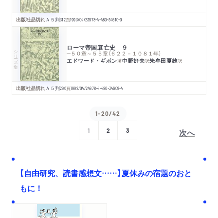
出版社品切れ
Ａ５判
312
頁
1993/04/23
978-4-480-34610-0
ローマ帝国衰亡史 ９
シリーズ・全集
─５０章～５５章（６２２－１０８１年）
エドワード・ギボン
中野好夫
朱牟田夏雄
著
訳
訳
出版社品切れ
Ａ５判
296
頁
1992/04/24
978-4-480-34609-4
1-20/42
次へ
1
2
3
【自由研究、読書感想文……】夏休みの宿題のおと
もに！