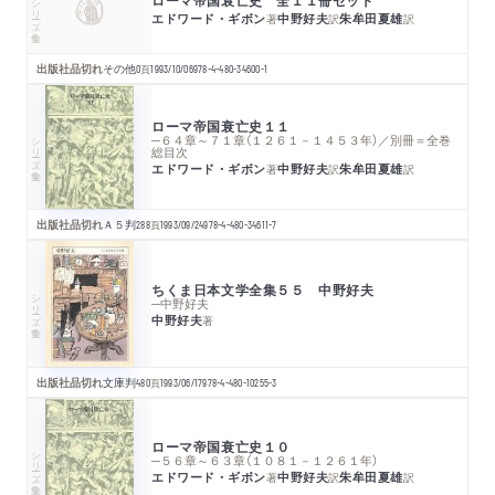
シリーズ・全集
エドワード・ギボン
中野好夫
朱牟田夏雄
著
訳
訳
出版社品切れ
その他
0
頁
1993/10/06
978-4-480-34600-1
ローマ帝国衰亡史１１
シリーズ・全集
─６４章～７１章（１２６１－１４５３年）／別冊＝全巻
総目次
エドワード・ギボン
中野好夫
朱牟田夏雄
著
訳
訳
出版社品切れ
Ａ５判
288
頁
1993/09/24
978-4-480-34611-7
ちくま日本文学全集５５ 中野好夫
シリーズ・全集
─中野好夫
中野好夫
著
出版社品切れ
文庫判
480
頁
1993/06/17
978-4-480-10255-3
ローマ帝国衰亡史１０
シリーズ・全集
─５６章～６３章（１０８１－１２６１年）
エドワード・ギボン
中野好夫
朱牟田夏雄
著
訳
訳