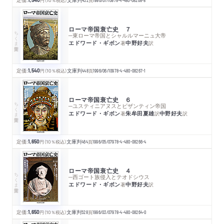
円
（10％税込）
頁
ローマ帝国衰亡史 ７
ちくま学芸文庫
─東ローマ帝国とシャルルマーニュ大帝
エドワード・ギボン
中野好夫
著
訳
定価:
1,540
円
（10％税込）
文庫判
448
頁
1996/06/10
978-4-480-08267-1
ローマ帝国衰亡史 ６
ちくま学芸文庫
─ユスティニアヌスとビザンティン帝国
エドワード・ギボン
朱牟田夏雄
中野好夫
著
訳
訳
定価:
1,650
円
（10％税込）
文庫判
464
頁
1996/05/07
978-4-480-08266-4
ローマ帝国衰亡史 ４
ちくま学芸文庫
─西ゴート族侵入とテオドシウス
エドワード・ギボン
中野好夫
著
訳
定価:
1,650
円
（10％税込）
文庫判
528
頁
1996/03/07
978-4-480-08264-0