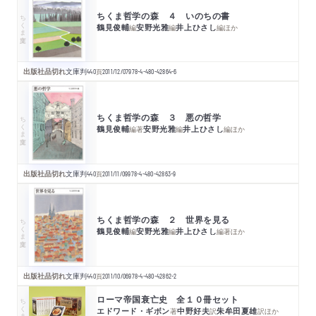
ちくま哲学の森 ４ いのちの書
ちくま文庫
鶴見俊輔
安野光雅
井上ひさし
編
編
編
ほか
出版社品切れ
文庫判
440
頁
2011/12/07
978-4-480-42864-6
ちくま哲学の森 ３ 悪の哲学
ちくま文庫
鶴見俊輔
安野光雅
井上ひさし
編著
編
編
ほか
出版社品切れ
文庫判
440
頁
2011/11/09
978-4-480-42863-9
ちくま哲学の森 ２ 世界を見る
ちくま文庫
鶴見俊輔
安野光雅
井上ひさし
編
編
編著
ほか
出版社品切れ
文庫判
440
頁
2011/10/06
978-4-480-42862-2
ローマ帝国衰亡史 全１０冊セット
ちくま学芸文庫
エドワード・ギボン
中野好夫
朱牟田夏雄
著
訳
訳
ほか