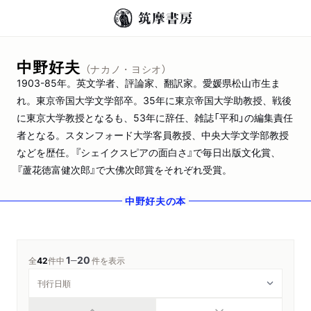
中野好夫
（ナカノ・ヨシオ）
1903-85年。英文学者、評論家、翻訳家。愛媛県松山市生ま
れ。東京帝国大学文学部卒。35年に東京帝国大学助教授、戦後
に東京大学教授となるも、53年に辞任、雑誌「平和」の編集責任
者となる。スタンフォード大学客員教授、中央大学文学部教授
などを歴任。『シェイクスピアの面白さ』で毎日出版文化賞、
『蘆花徳富健次郎』で大佛次郎賞をそれぞれ受賞。
中野好夫
の本
1
20
─
全
42
件中
件を表示