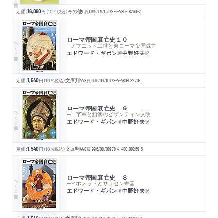
定価:
16,060
円
（10％税込）
その他
0
頁
1996/09/13
978-4-480-08260-2
ローマ帝国衰亡史１０
ちくま学芸文庫
─メフニット二世と東ローマ帝国滅亡
エドワード・ギボン
中野好夫
著
訳
定価:
1,540
円
（10％税込）
文庫判
448
頁
1996/09/10
978-4-480-08270-1
ローマ帝国衰亡史 ９
ちくま学芸文庫
─十字軍と頽勢のビザンティン文明
エドワード・ギボン
中野好夫
著
訳
定価:
1,540
円
（10％税込）
文庫判
448
頁
1996/08/08
978-4-480-08269-5
ローマ帝国衰亡史 ８
ちくま学芸文庫
─マホメットとサラセン帝国
エドワード・ギボン
中野好夫
著
訳
定価:
1,540
文庫判
432
1996/07/10
978-4-480-08268-8