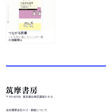
ちくまプリマー新書
つながる読書
─１０代に推したいこの一冊
小池陽慈
編
〒111-8755
東京都台東区蔵前2-5-3
会社概要
会社ロゴ・銘板について