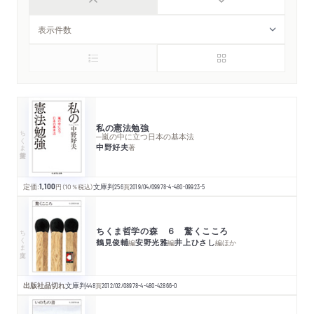
私の憲法勉強
ちくま学芸文庫
─嵐の中に立つ日本の基本法
中野好夫
著
定価:
1,100
円
（10％税込）
文庫判
256
頁
2019/04/09
978-4-480-09923-5
ちくま哲学の森 ６ 驚くこころ
ちくま文庫
鶴見俊輔
安野光雅
井上ひさし
編
編
編
ほか
出版社品切れ
文庫判
448
頁
2012/02/08
978-4-480-42866-0