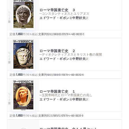
ローマ帝国衰亡史 ３
ちくま学芸文庫
─コンスタンティヌスとユリアヌス
エドワード・ギボン
中野好夫
著
訳
定価:
1,650
円
（10％税込）
文庫判
528
頁
1996/02/07
978-4-480-08263-3
ローマ帝国衰亡史 ２
ちくま学芸文庫
─ディオクレティアヌスとキリスト教の展開
エドワード・ギボン
中野好夫
著
訳
定価:
1,650
円
（10％税込）
文庫判
496
頁
1996/01/10
978-4-480-08262-6
ローマ帝国衰亡史 １
ちくま学芸文庫
─五賢帝時代とローマ帝国衰亡の兆し
エドワード・ギボン
中野好夫
著
訳
定価:
1,650
円
（10％税込）
文庫判
512
頁
1995/12/07
978-4-480-08261-9
ローマ帝国衰亡史 全１１冊セット