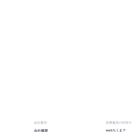
会社案内
筑摩書房の外部サ
webちくま
会社概要