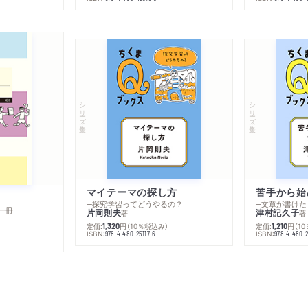
シリーズ・全集
シリーズ・全集
マイテーマの探し方
苦手から始
─探究学習ってどうやるの？
─文章が書けた
一冊
片岡則夫
津村記久子
著
著
定価:
円
（10％税込み）
定価:
円
（1
1,320
1,210
ISBN:
ISBN:
978-4-480-25117-6
978-4-480-2