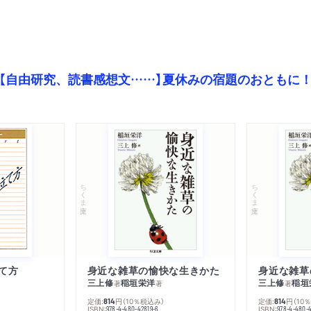
【自由研究、読書感想文……】夏休みの宿題のおともに
ちくま文庫
ちくま文庫
て方
身近な雑草の愉快な生きかた
身近な雑草
三上修
稲垣栄洋
三上修
稲垣
著
著
著
定価:
円
（10％税込み）
定価:
円
（10
814
814
ISBN:
ISBN:
978-4-480-42819-6
978-4-480-