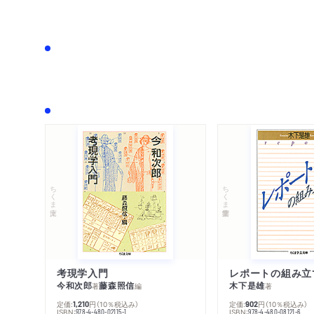
ちくま文庫
ちくま学芸文庫
考現学入門
レポートの組み立
今和次郎
藤森照信
木下是雄
著
編
著
定価:
円
（10％税込み）
定価:
円
（10％税込み）
1,210
902
ISBN:
ISBN:
978-4-480-02115-1
978-4-480-08121-6