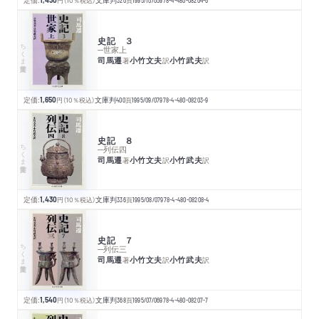
円
（10％税込）
頁
史記 ３
ちくま学芸文庫
─世家上
司馬遷
小竹文夫
小竹武夫
著
訳
訳
定価:
1,650
円
（10％税込）
文庫判
400
頁
1995/09/07
978-4-480-08203-9
史記 ８
ちくま学芸文庫
─列伝四
司馬遷
小竹文夫
小竹武夫
著
訳
訳
定価:
1,430
円
（10％税込）
文庫判
336
頁
1995/08/07
978-4-480-08208-4
史記 ７
ちくま学芸文庫
─列伝三
司馬遷
小竹文夫
小竹武夫
著
訳
訳
定価:
1,540
円
（10％税込）
文庫判
368
頁
1995/07/06
978-4-480-08207-7