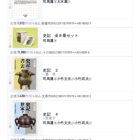
司馬遷
大木康
著
訳
定価:
1,012
円
（10％税込）
新書判
256
頁
2011/02/07
978-4-480-06593-3
史記 全８冊セット
ちくま学芸文庫
司馬遷
著
定価:
11,990
円
（10％税込）
その他
0
頁
1995/11/07
978-4-480-08200-8
史記 ２
ちくま学芸文庫
─書・表
司馬遷
小竹文夫
小竹武夫
著
訳
訳
定価:
1,430
円
（10％税込）
文庫判
288
頁
1995/11/07
978-4-480-08202-2
史記 ４
ちくま学芸文庫
─世家下
司馬遷
小竹文夫
小竹武夫
著
訳
訳
定価:
1,430
文庫判
320
1995/10/05
978-4-480-08204-6