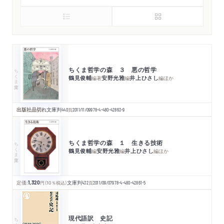
ちくま哲学の森 ３ 悪の哲学
ちくま文庫
鶴見俊輔
安野光雅
井上ひさし
編著
編
編
ほか
出版社品切れ
文庫判
440
頁
2011/11/09
978-4-480-42863-9
ちくま哲学の森 １ 生きる技術
ちくま文庫
鶴見俊輔
安野光雅
井上ひさし
編
編
編
ほか
定価:
1,320
円
（10％税込）
文庫判
432
頁
2011/09/07
978-4-480-42861-5
現代語訳 史記
ちくま新書