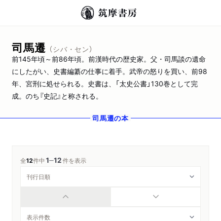
司馬遷
（シバ・セン）
前145年頃～前86年頃。前漢時代の歴史家。父・司馬談の遺命
にしたがい、史書編纂の仕事に着手。武帝の怒りを買い、前98
年、宮刑に処せられる。史書は、「太史公書」130巻として完
成。のち『史記』と称される。
司馬遷
の本
1
12
─
全
12
件中
件を表示