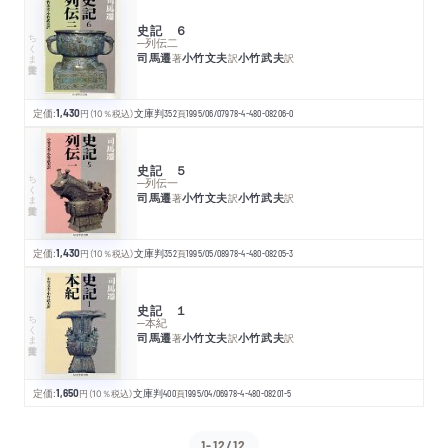
史記 ６
ちくま学芸文庫
─列伝二
司馬遷
小竹文夫
小竹武夫
著
訳
訳
定価:
1,430
円
（10％税込）
文庫判
352
頁
1995/06/07
978-4-480-08206-0
史記 ５
ちくま学芸文庫
─列伝一
司馬遷
小竹文夫
小竹武夫
著
訳
訳
定価:
1,430
円
（10％税込）
文庫判
352
頁
1995/05/08
978-4-480-08205-3
史記 １
ちくま学芸文庫
─本紀
司馬遷
小竹文夫
小竹武夫
著
訳
訳
定価:
1,650
円
（10％税込）
文庫判
400
頁
1995/04/06
978-4-480-08201-5
1-12/12