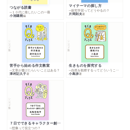
マイテーマの探し方
つながる読書
─探究学習ってどうやるの？
─１０代に推したいこの一冊
片岡則夫
著
小池陽慈
編
シリーズ・全集
シリーズ・全集
苦手から始める作文教室
生きものを探究する
─文章が書けたらいいことはある？
─自然を観察するってどういうこと？
津村記久子
小島渉
著
著
シリーズ・全集
７日でできるキャラクター創作入門
─想像って役立つの？