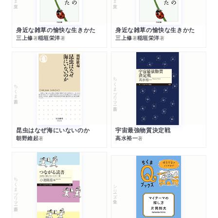
身近な雑草の愉快な生きかた
身近な雑草の愉快な生きかた
三上修
稲垣栄洋
三上修
稲垣栄洋
著
著
著
著
ちくまプリマー新書
ちくま新書
昆虫はなぜ海にいないのか
宇宙最強物質決定戦
朝野維起
高水裕一
著
著
ちくまプリマー新書
シリーズ・全集