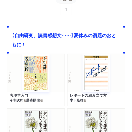
1
次へ
【自由研究、読書感想文……】夏休みの宿題のおと
もに！
ちくま文庫
ちくま学芸文庫
考現学入門
レポートの組み立て方
今和次郎
藤森照信
木下是雄
著
編
著
ちくま文庫
ちくま文庫