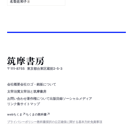
名取佐和子
著
〒111-8755
東京都台東区蔵前2-5-3
会社概要
会社ロゴ・銘板について
太宰治賞
太宰治と筑摩書房
お問い合わせ
著作権について
出版目録
ソーシャルメディア
リンク集
サイトマップ
webちくま
ちくまの教科書
プライバシーポリシー
教科書採択の公正確保に関する基本方針
免責事項