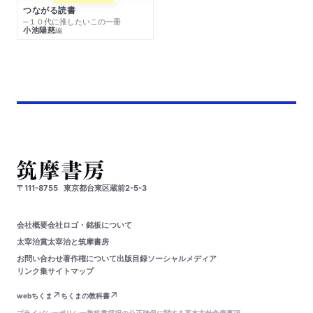
つながる読書
─１０代に推したいこの一冊
小池陽慈
編
〒111-8755
東京都台東区蔵前2-5-3
会社概要
会社ロゴ・銘板について
太宰治賞
太宰治と筑摩書房
お問い合わせ
著作権について
出版目録
ソーシャルメディア
リンク集
サイトマップ
webちくま
ちくまの教科書
プライバシーポリシー
教科書採択の公正確保に関する基本方針
免責事項