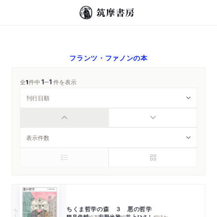
フランツ・ファノン
の本
1
1
─
全
1
件中
件を表示
ちくま哲学の森 ３ 悪の哲学
ちくま文庫
鶴見俊輔
安野光雅
井上ひさし
編著
編
編
ほか