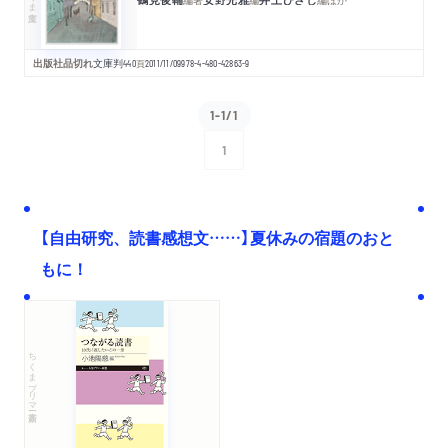
出版社品切れ
文庫判
440
頁
2011/11/09
978-4-480-42863-9
1-1/1
1
次へ
【自由研究、読書感想文……】夏休みの宿題のおと
もに！
ちくまプリマー新書