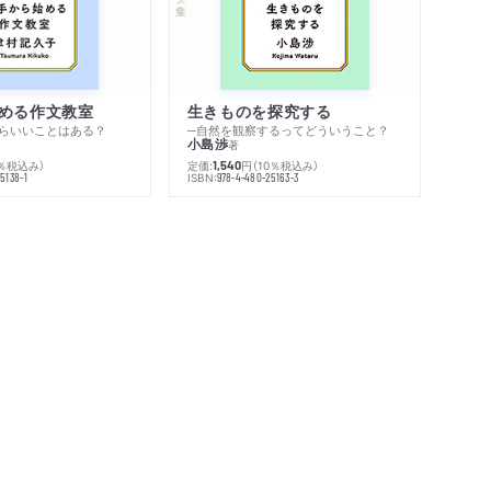
める作文教室
生きものを探究する
らいいことはある？
─自然を観察するってどういうこと？
小島渉
著
0％税込み）
定価:
円
（10％税込み）
1,540
ISBN:
5138-1
978-4-480-25163-3