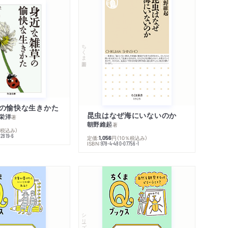
ちくま新書
の愉快な生きかた
昆虫はなぜ海にいないのか
栄洋
著
朝野維起
著
％税込み）
42819-6
定価:
円
（10％税込み）
1,056
ISBN:
978-4-480-07756-1
シリーズ・全集