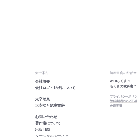
会社案内
筑摩書房の外部サ
webちくま
会社概要
ちくまの教科書
会社ロゴ・銘板について
プライバシーポリ
太宰治賞
教科書採択の公正
太宰治と筑摩書房
免責事項
お問い合わせ
著作権について
出版目録
ソーシャルメディア