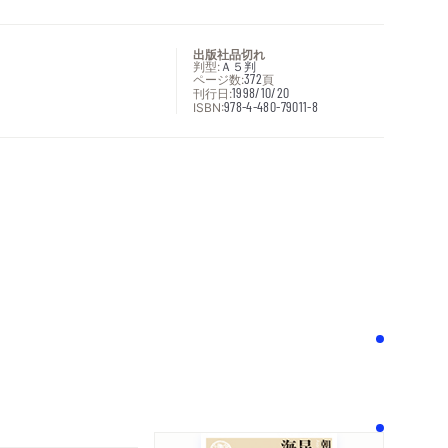
出版社品切れ
判型:
Ａ５判
ページ数:
372
頁
刊行日:
1998/10/20
ISBN:
978-4-480-79011-8
次へ
！