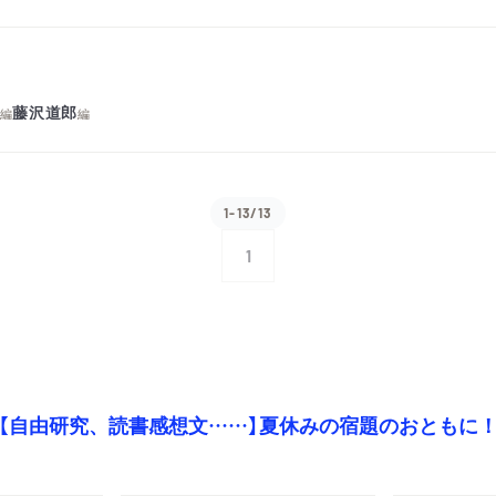
明
藤沢道郎
編
編
1-13/13
1
【自由研究、読書感想文……】夏休みの宿題のおともに