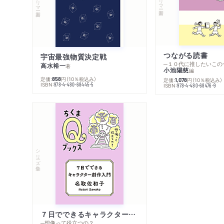
つながる読書
宇宙最強物質決定戦
─１０代に推したいこの
高水裕一
著
小池陽慈
編
定価:
円
（10％税込み）
858
定価:
円
（10％税込み）
1,078
ISBN:
978-4-480-68445-5
ISBN:
978-4-480-68476-9
シリーズ・全集
７日でできるキャラクター創作入門
─想像って役立つの？