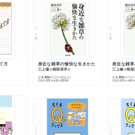
ちくま文庫
ちくま文庫
て方
身近な雑草の愉快な生きかた
身近な雑草
三上修
稲垣栄洋
三上修
稲垣
著
著
著
定価:
円
（10％税込み）
定価:
円
（10
814
814
ISBN:
ISBN:
978-4-480-42819-6
978-4-480-
シリーズ・全集
シリーズ・全集