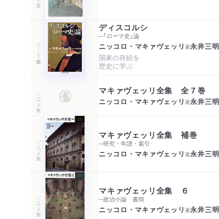
ディスコルシ
─「ローマ史」論
ちくま学芸文庫
ニッコロ・マキァヴェッリ
永井三
著
国家の存続を

歴史に学ぶ
マキァヴェッリ全集 全７巻
シリーズ・全集
ニッコロ・マキァヴェッリ
永井三
著
マキァヴェッリ全集 補巻
シリーズ・全集
─研究・年譜・索引
ニッコロ・マキァヴェッリ
永井三
著
マキァヴェッリ全集 ６
シリーズ・全集
─政治小論 書簡
ニッコロ・マキァヴェッリ
永井三
著