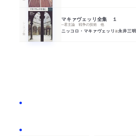
マキァヴェッリ全集 １
シリーズ・全集
─君主論 戦争の技術 他
ニッコロ・マキァヴェッリ
永井三
著