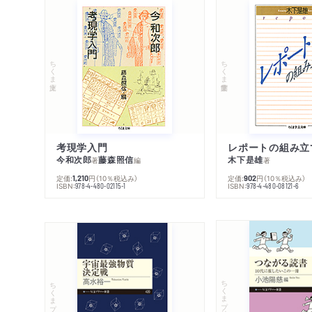
ちくま文庫
ちくま学芸文庫
考現学入門
レポートの組み立
今和次郎
藤森照信
木下是雄
著
編
著
定価:
円
（10％税込み）
定価:
円
（10％税込み）
1,210
902
ISBN:
ISBN:
978-4-480-02115-1
978-4-480-08121-6
ちくまプリマー新書
ちくまプリマー新書