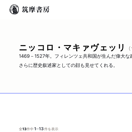
ニッコロ・マキァヴェッリ
1469－1527年。フィレンツェ共和国が生んだ偉大
さらに歴史叙述家としての顔も見せてくれる。
1
13
─
全
13
件中
件を表示