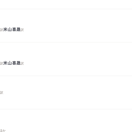
司
米山喜晟
訳
訳
司
米山喜晟
訳
訳
彦
訳
学
ほか