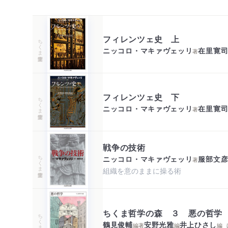
フィレンツェ史 上
ちくま学芸文庫
ニッコロ・マキァヴェッリ
在里寛
著
フィレンツェ史 下
ちくま学芸文庫
ニッコロ・マキァヴェッリ
在里寛
著
戦争の技術
ちくま学芸文庫
ニッコロ・マキァヴェッリ
服部文
著
組織を意のままに操る術
ちくま哲学の森 ３ 悪の哲
ちくま文庫
鶴見俊輔
安野光雅
井上ひさし
編著
編
編