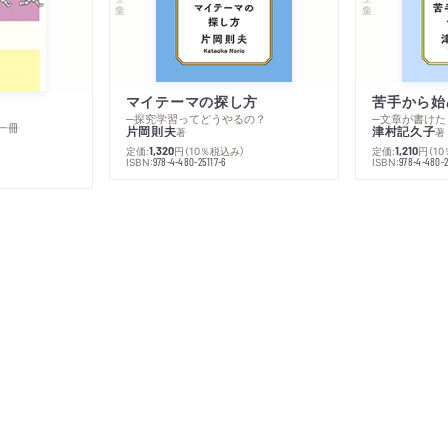
マイテーマの探し方
苦手から始
─探究学習ってどうやるの？
─文章が書けた
一冊
片岡則夫
津村記久子
著
著
定価:
円
（10％税込み）
定価:
円
（1
1,320
1,210
ISBN:
ISBN:
978-4-480-25117-6
978-4-480-2