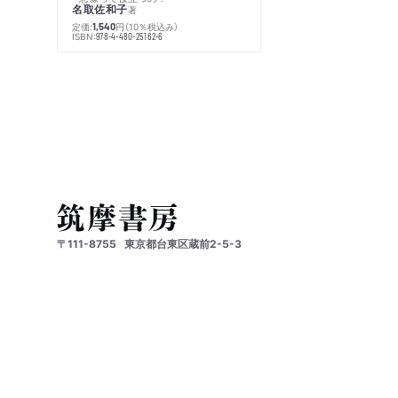
名取佐和子
著
定価:
円
（10％税込み）
1,540
ISBN:
978-4-480-25162-6
〒111-8755
東京都台東区蔵前2-5-3