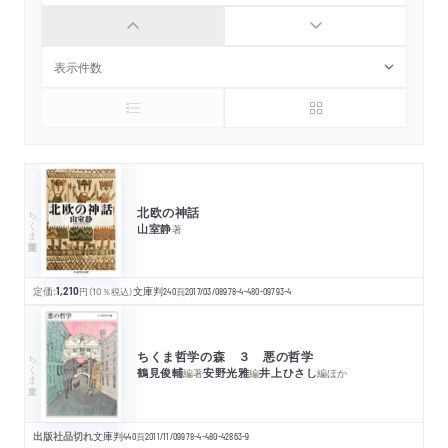
北欧の神話
ちくま学芸文庫
山室静
著
定価:
1,210
円
（10％税込）
文庫判
240
頁
2017/03/08
978-4-480-09793-4
ちくま哲学の森 ３ 悪の哲学
ちくま文庫
鶴見俊輔
安野光雅
井上ひさし
編著
編
編
ほか
出版社品切れ
文庫判
440
頁
2011/11/09
978-4-480-42863-9