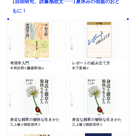
【自由研究、読書感想文……】夏休みの宿題のおと
もに！
ちくま文庫
ちくま学芸文庫
考現学入門
レポートの組み立て方
今和次郎
藤森照信
木下是雄
著
編
著
ちくま文庫
ちくま文庫
身近な雑草の愉快な生きかた
身近な雑草の愉快な生きかた
三上修
稲垣栄洋
三上修
稲垣栄洋
著
著
著
著