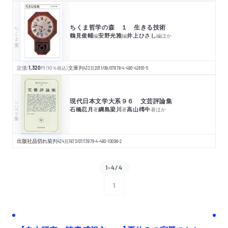
ちくま哲学の森 １ 生きる技術
ちくま文庫
鶴見俊輔
安野光雅
井上ひさし
編
編
編
ほか
定価:
1,320
円
（10％税込）
文庫判
432
頁
2011/09/07
978-4-480-42861-5
現代日本文学大系９６ 文芸評論集
シリーズ・全集
石橋忍月
綱島梁川
高山樗牛
著
著
著
ほか
出版社品切れ
菊判
424
頁
1973/07/13
978-4-480-10096-2
1-4/4
1
次へ