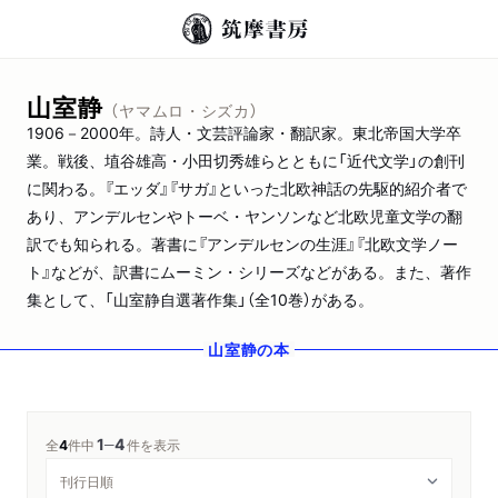
山室静
（ヤマムロ・シズカ）
1906－2000年。詩人・文芸評論家・翻訳家。東北帝国大学卒
業。戦後、埴谷雄高・小田切秀雄らとともに「近代文学」の創刊
に関わる。『エッダ』『サガ』といった北欧神話の先駆的紹介者で
あり、アンデルセンやトーベ・ヤンソンなど北欧児童文学の翻
訳でも知られる。著書に『アンデルセンの生涯』『北欧文学ノー
ト』などが、訳書にムーミン・シリーズなどがある。また、著作
集として、「山室静自選著作集」（全10巻）がある。
山室静
の本
1
4
─
全
4
件中
件を表示