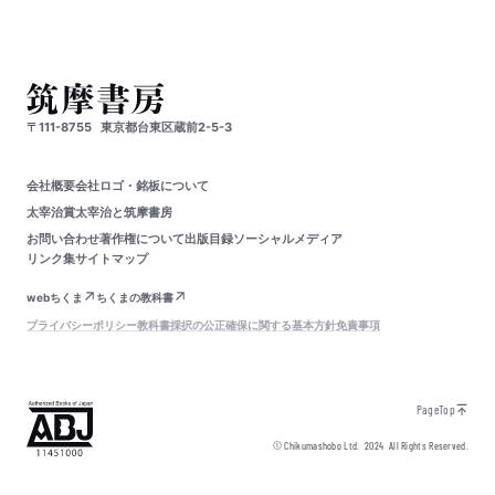
〒111-8755
東京都台東区蔵前2-5-3
会社概要
会社ロゴ・銘板について
太宰治賞
太宰治と筑摩書房
お問い合わせ
著作権について
出版目録
ソーシャルメディア
リンク集
サイトマップ
webちくま
ちくまの教科書
プライバシーポリシー
教科書採択の公正確保に関する基本方針
免責事項
PageTop
© Chikumashobo Ltd.
2024
All Rights Reserved.