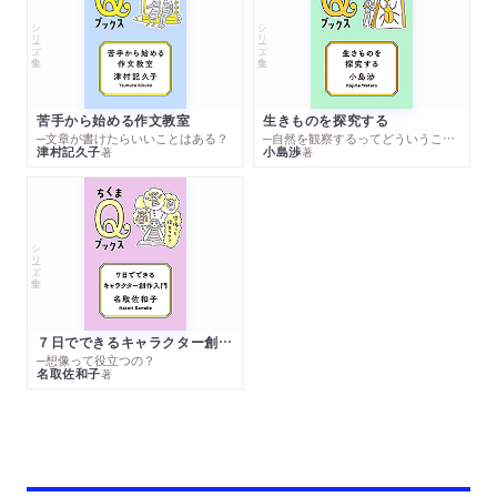
シリーズ・全集
シリーズ・全集
苦手から始める作文教室
生きものを探究する
─文章が書けたらいいことはある？
─自然を観察するってどういうこと？
津村記久子
小島渉
著
著
シリーズ・全集
７日でできるキャラクター創作入門
─想像って役立つの？
名取佐和子
著