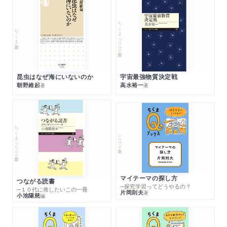
ちくまプリマー新書
ちくま新書
昆虫はなぜ海にいないのか
宇宙最強物質決定戦
朝野維起
高水裕一
著
著
ちくまプリマー新書
シリーズ・全集
マイテーマの探し方
つながる読書
─探究学習ってどうやるの？
─１０代に推したいこの一冊
片岡則夫
著
小池陽慈
編