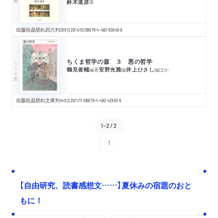
鈴木道彦
著
出版社品切れ
四六判
296
頁
2014/10/09
978-4-480-83649-6
ちくま哲学の森 ３ 悪の哲学
ちくま文庫
鶴見俊輔
安野光雅
井上ひさし
編著
編
編
ほか
出版社品切れ
文庫判
440
頁
2011/11/09
978-4-480-42863-9
1-2/2
1
次へ
【自由研究、読書感想文……】夏休みの宿題のおと
もに！