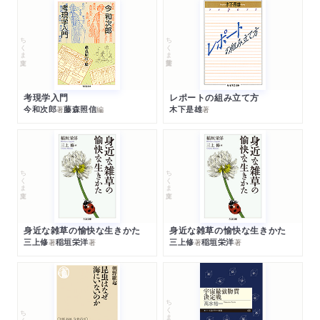
ちくま文庫
ちくま学芸文庫
考現学入門
レポートの組み立て方
今和次郎
藤森照信
木下是雄
著
編
著
ちくま文庫
ちくま文庫
身近な雑草の愉快な生きかた
身近な雑草の愉快な生きかた
三上修
稲垣栄洋
三上修
稲垣栄洋
著
著
著
著
ちくまプリマー新書
ちくま新書