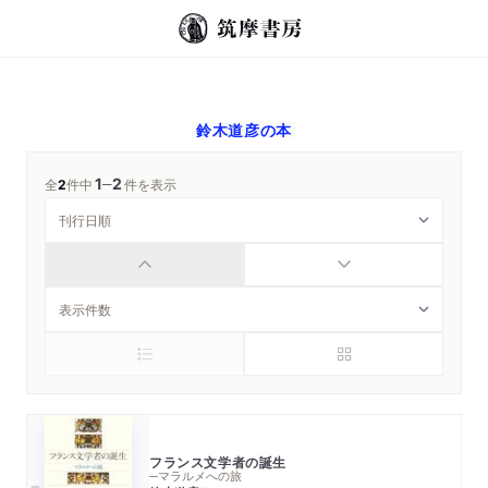
鈴木道彦
の本
1
2
─
全
2
件中
件を表示
フランス文学者の誕生
─マラルメへの旅