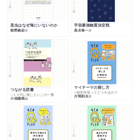
昆虫はなぜ海にいないのか
宇宙最強物質決定戦
朝野維起
高水裕一
著
著
ちくまプリマー新書
シリーズ・全集
マイテーマの探し方
つながる読書
─探究学習ってどうやるの？
─１０代に推したいこの一冊
片岡則夫
著
小池陽慈
編
シリーズ・全集
シリーズ・全集