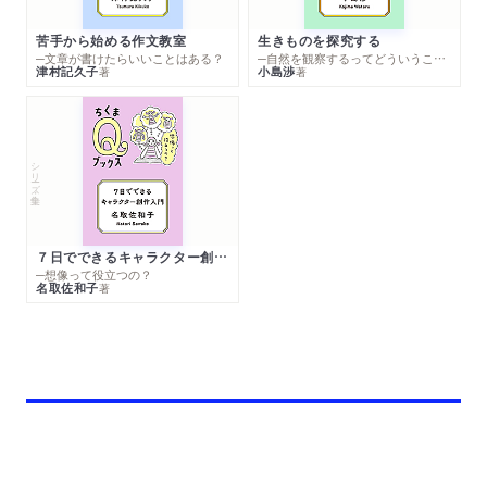
苦手から始める作文教室
生きものを探究する
─文章が書けたらいいことはある？
─自然を観察するってどういうこと？
津村記久子
小島渉
著
著
シリーズ・全集
７日でできるキャラクター創作入門
─想像って役立つの？
名取佐和子
著