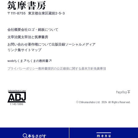
〒111-8755
東京都台東区蔵前2-5-3
会社概要
会社ロゴ・銘板について
太宰治賞
太宰治と筑摩書房
お問い合わせ
著作権について
出版目録
ソーシャルメディア
リンク集
サイトマップ
webちくま
ちくまの教科書
プライバシーポリシー
教科書採択の公正確保に関する基本方針
免責事項
PageTop
© Chikumashobo Ltd.
2024
All Rights Reserved.
本をさがす