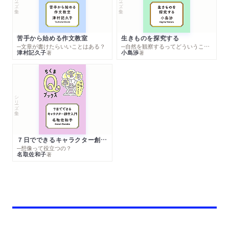
苦手から始める作文教室
生きものを探究する
─文章が書けたらいいことはある？
─自然を観察するってどういうこと？
津村記久子
小島渉
著
著
シリーズ・全集
７日でできるキャラクター創作入門
─想像って役立つの？
名取佐和子
著