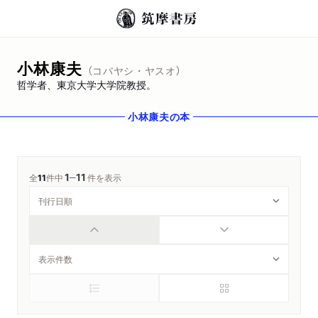
小林康夫
（コバヤシ・ヤスオ）
哲学者、東京大学大学院教授。
小林康夫
の本
1
11
─
全
11
件中
件を表示