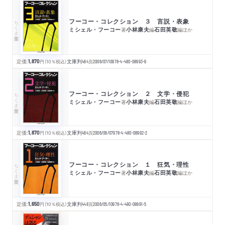
フーコー・コレクション ３ 言説・表象
ちくま学芸文庫
ミシェル・フーコー
小林康夫
石田英敬
著
編
編
ほか
定価:
1,870
円
（10％税込）
文庫判
464
頁
2006/07/10
978-4-480-08993-9
フーコー・コレクション ２ 文学・侵犯
ちくま学芸文庫
ミシェル・フーコー
小林康夫
石田英敬
著
編
編
ほか
定価:
1,870
円
（10％税込）
文庫判
464
頁
2006/06/07
978-4-480-08992-2
フーコー・コレクション １ 狂気・理性
ちくま学芸文庫
ミシェル・フーコー
小林康夫
石田英敬
著
編
編
ほか
定価:
1,650
円
（10％税込）
文庫判
448
頁
2006/05/10
978-4-480-08991-5