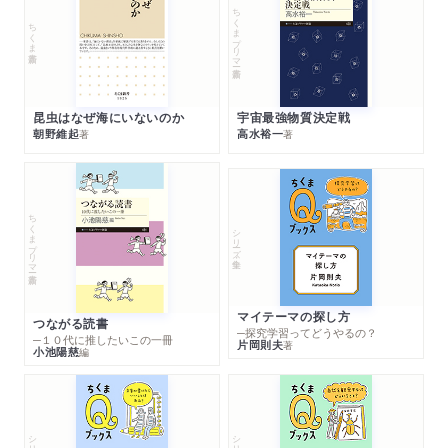
ちくまプリマー新書
ちくま新書
昆虫はなぜ海にいないのか
宇宙最強物質決定戦
朝野維起
高水裕一
著
著
ちくまプリマー新書
シリーズ・全集
マイテーマの探し方
つながる読書
─探究学習ってどうやるの？
─１０代に推したいこの一冊
片岡則夫
著
小池陽慈
編
シリーズ・全集
シリーズ・全集