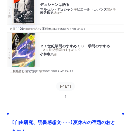
デュシャンは語る
ちくま学芸文庫
マルセル・デュシャン
ピエール・カバンヌ
著
聞き手
岩佐鉄男
訳
ほか
定価:
1,100
円
（10％税込）
文庫判
256
頁
1999/05/10
978-4-480-08489-7
２１世紀学問のすすめ１０ 学問のすすめ
シリーズ・全集
─２１世紀学問のすすめ１０
小林康夫
編
出版社品切れ
四六判
232
頁
1998/03/18
978-4-480-01410-8
1-11/11
1
次へ
【自由研究、読書感想文……】夏休みの宿題のおと