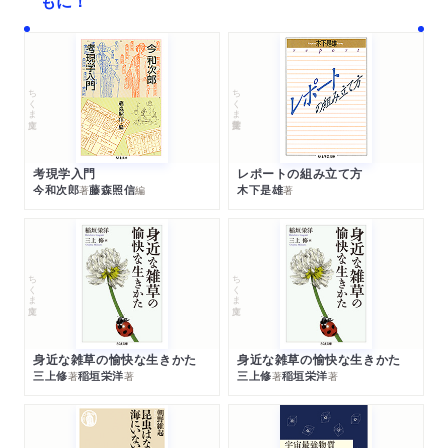
もに！
ちくま文庫
ちくま学芸文庫
考現学入門
レポートの組み立て方
今和次郎
藤森照信
木下是雄
著
編
著
ちくま文庫
ちくま文庫
身近な雑草の愉快な生きかた
身近な雑草の愉快な生きかた
三上修
稲垣栄洋
三上修
稲垣栄洋
著
著
著
著