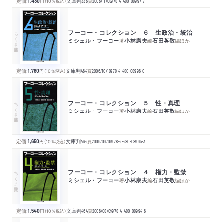
定価:
1,430
円
（10％税込）
文庫判
336
頁
2006/11/08
978-4-480-08997-7
フーコー・コレクション ６ 生政治・統治
ちくま学芸文庫
ミシェル・フーコー
小林康夫
石田英敬
著
編
編
ほか
定価:
1,760
円
（10％税込）
文庫判
464
頁
2006/10/10
978-4-480-08996-0
フーコー・コレクション ５ 性・真理
ちくま学芸文庫
ミシェル・フーコー
小林康夫
石田英敬
著
編
編
ほか
定価:
1,650
円
（10％税込）
文庫判
464
頁
2006/09/06
978-4-480-08995-3
フーコー・コレクション ４ 権力・監禁
ちくま学芸文庫
ミシェル・フーコー
小林康夫
石田英敬
著
編
編
ほか
定価:
1,540
円
（10％税込）
文庫判
464
頁
2006/08/09
978-4-480-08994-6