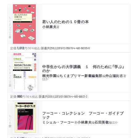
ちくまプリマー新書
若い人のための１０冊の本
小林康夫
著
定価:
1,012
円
（10％税込）
新書判
256
頁
2019/12/05
978-4-480-68365-6
ちくまプリマー新書
中学生からの大学講義 １ 何のために「学ぶ」
のか
桐光学園
ちくまプリマー新書編集部
外山滋比古
編
編
著
ほか
定価:
990
円
（10％税込）
新書判
208
頁
2015/01/06
978-4-480-68931-3
フーコー・コレクション フーコー・ガイドブ
ちくま学芸文庫
ック
ミシェル・フーコー
小林康夫
石田英敬
著
編
編
ほか