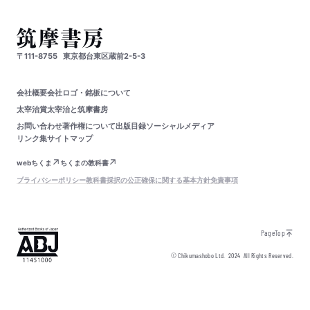
〒111-8755
東京都台東区蔵前2-5-3
会社概要
会社ロゴ・銘板について
太宰治賞
太宰治と筑摩書房
お問い合わせ
著作権について
出版目録
ソーシャルメディア
リンク集
サイトマップ
webちくま
ちくまの教科書
プライバシーポリシー
教科書採択の公正確保に関する基本方針
免責事項
PageTop
© Chikumashobo Ltd.
2024
All Rights Reserved.