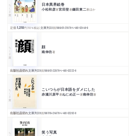
日本異界絵巻
ちくま文庫
小松和彦
宮田登
鎌田東二
著
著
著
ほか
定価:
1,210
円
（10％税込）
文庫判
320
頁
1999/01/21
978-4-480-03448-9
顔
ちくま文庫
南伸坊
著
出版社品切れ
文庫判
336
頁
1998/01/22
978-4-480-03333-8
こいつらが日本語をダメにした
ちくま文庫
赤瀬川原平
ねじめ正一
南伸坊
著
著
著
出版社品切れ
文庫判
336
頁
1997/04/24
978-4-480-03263-8
笑う写真
ちくま文庫