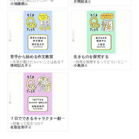
片岡則夫
著
小池陽慈
編
シリーズ・全集
シリーズ・全集
苦手から始める作文教室
生きものを探究する
─文章が書けたらいいことはある？
─自然を観察するってどういうこと？
津村記久子
小島渉
著
著
シリーズ・全集
７日でできるキャラクター創作入門
─想像って役立つの？
名取佐和子
著