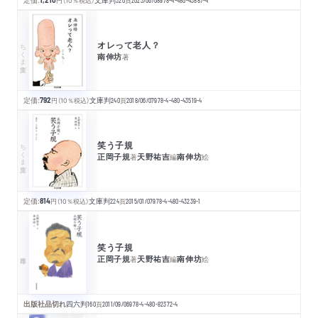
円
（10％税込）
頁
オレって老人？
ちくま文庫
南伸坊
著
定価:
792
円
（10％税込）
文庫判
240
頁
2018/06/07
978-4-480-43519-4
笑う子規
ちくま文庫
正岡子規
天野祐吉
南伸坊
著
編
絵
定価:
814
円
（10％税込）
文庫判
224
頁
2015/01/07
978-4-480-43239-1
笑う子規
正岡子規
天野祐吉
南伸坊
著
編
絵
出版社品切れ
四六判
160
頁
2011/09/06
978-4-480-82372-4