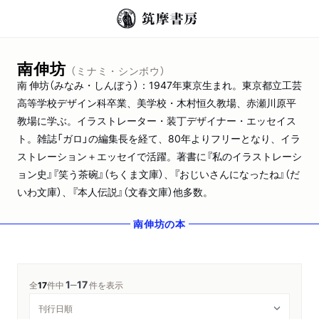
南伸坊
（ミナミ・シンボウ）
南 伸坊（みなみ・しんぼう）：1947年東京生まれ。東京都立工芸
高等学校デザイン科卒業、美学校・木村恒久教場、赤瀬川原平
教場に学ぶ。イラストレーター・装丁デザイナー・エッセイス
ト。雑誌「ガロ」の編集長を経て、80年よりフリーとなり、イラ
ストレーション＋エッセイで活躍。著書に『私のイラストレーシ
ョン史』『笑う茶碗』（ちくま文庫）、『おじいさんになったね』（だ
いわ文庫）、『本人伝説』（文春文庫）他多数。
南伸坊
の本
1
17
─
全
17
件中
件を表示