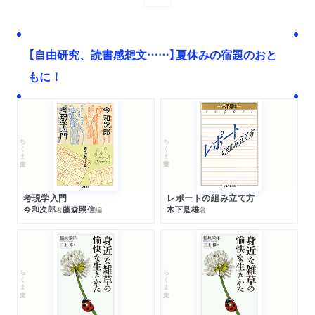
【自由研究、読書感想文……】夏休みの宿題のおと
もに！
ちくま文庫
ちくま学芸文庫
考現学入門
レポートの組み立て方
今和次郎
藤森照信
木下是雄
著
編
著
ちくま文庫
ちくま文庫