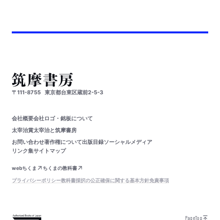
〒111-8755
東京都台東区蔵前2-5-3
会社概要
会社ロゴ・銘板について
太宰治賞
太宰治と筑摩書房
お問い合わせ
著作権について
出版目録
ソーシャルメディア
リンク集
サイトマップ
webちくま
ちくまの教科書
プライバシーポリシー
教科書採択の公正確保に関する基本方針
免責事項
PageTop