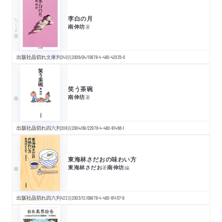
李白の月
ちくま文庫
南伸坊
著
出版社品切れ
文庫判
240
頁
2006/04/10
978-4-480-42035-0
笑う茶碗
南伸坊
著
出版社品切れ
四六判
208
頁
2004/09/22
978-4-480-81466-1
東海林さだおの味わい方
東海林さだお
南伸坊
著
編
出版社品切れ
四六判
432
頁
2003/12/09
978-4-480-81457-9