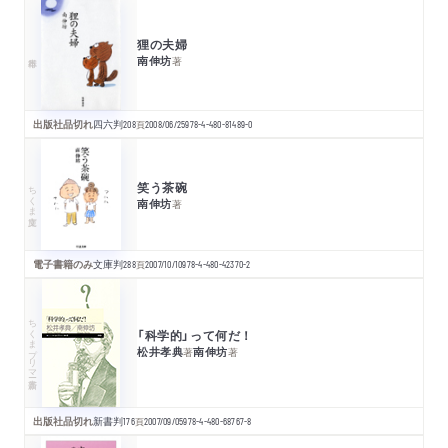
狸の夫婦
南伸坊
著
出版社品切れ
四六判
208
頁
2008/06/25
978-4-480-81489-0
笑う茶碗
ちくま文庫
南伸坊
著
電子書籍のみ
文庫判
288
頁
2007/10/10
978-4-480-42370-2
ちくまプリマー新書
「科学的」って何だ！
松井孝典
南伸坊
著
著
出版社品切れ
新書判
176
頁
2007/09/05
978-4-480-68767-8