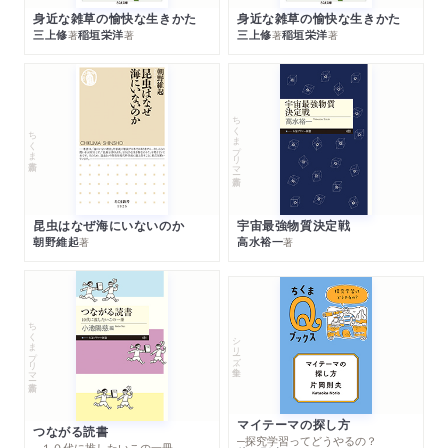
身近な雑草の愉快な生きかた
身近な雑草の愉快な生きかた
三上修
稲垣栄洋
三上修
稲垣栄洋
著
著
著
著
ちくまプリマー新書
ちくま新書
昆虫はなぜ海にいないのか
宇宙最強物質決定戦
朝野維起
高水裕一
著
著
ちくまプリマー新書
シリーズ・全集
マイテーマの探し方
つながる読書
─探究学習ってどうやるの？
─１０代に推したいこの一冊