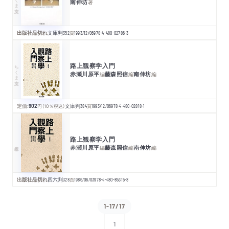
南伸坊
著
出版社品切れ
文庫判
352
頁
1993/12/06
978-4-480-02786-3
路上観察学入門
ちくま文庫
赤瀬川原平
藤森照信
南伸坊
編
編
編
定価:
902
円
（10％税込）
文庫判
384
頁
1993/12/06
978-4-480-02818-1
路上観察学入門
赤瀬川原平
藤森照信
南伸坊
編
編
編
出版社品切れ
四六判
328
頁
1986/06/03
978-4-480-85315-8
1-17/17
1
次へ