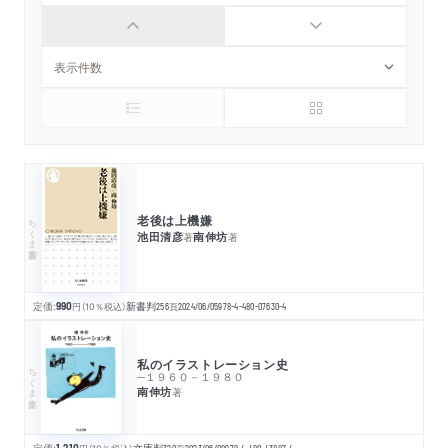
老後は上機嫌
ちくま新書
池田清彦
南伸坊
著
著
定価:
990
円
（10％税込）
新書判
256
頁
2024/06/05
978-4-480-07630-4
私のイラストレーション史
ちくま文庫
─１９６０－１９８０
南伸坊
著
定価:
1,210
文庫判
320
2023/06/08
978-4-480-43887-4