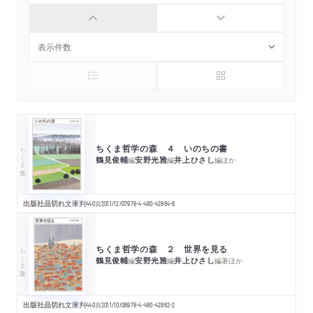
ちくま哲学の森 ４ いのちの書
ちくま文庫
鶴見俊輔
安野光雅
井上ひさし
編
編
編
ほか
出版社品切れ
文庫判
440
頁
2011/12/07
978-4-480-42864-6
ちくま哲学の森 ２ 世界を見る
ちくま文庫
鶴見俊輔
安野光雅
井上ひさし
編
編
編著
ほか
出版社品切れ
文庫判
440
頁
2011/10/06
978-4-480-42862-2