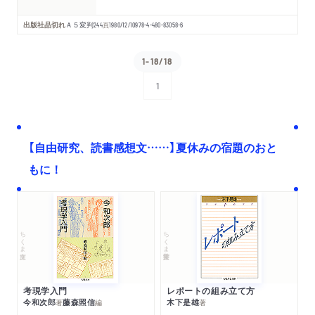
出版社品切れ
Ａ５変判
244
頁
1980/12/10
978-4-480-83058-6
1-18/18
1
次へ
【自由研究、読書感想文……】夏休みの宿題のおと
もに！
ちくま文庫
ちくま学芸文庫
考現学入門
レポートの組み立て方
今和次郎
藤森照信
木下是雄
著
編
著