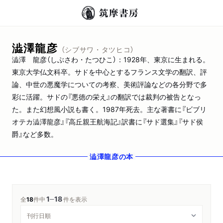
澁澤龍彦
（シブサワ・タツヒコ）
澁澤 龍彦（しぶさわ・たつひこ）：1928年、東京に生まれる。
東京大学仏文科卒。サドを中心とするフランス文学の翻訳、評
論、中世の悪魔学についての考察、美術評論などの各分野で多
彩に活躍。サドの『悪徳の栄え』の翻訳では裁判の被告となっ
た。また幻想風小説も書く。1987年死去。主な著書に『ビブリ
オテカ澁澤龍彦』『高丘親王航海記』訳書に『サド選集』『サド侯
爵』など多数。
澁澤龍彦
の本
1
18
─
全
18
件中
件を表示