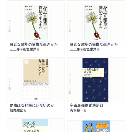
ちくま文庫
ちくま文庫
身近な雑草の愉快な生きかた
身近な雑草の愉快な生きかた
三上修
稲垣栄洋
三上修
稲垣栄洋
著
著
著
著
ちくまプリマー新書
ちくま新書
昆虫はなぜ海にいないのか
宇宙最強物質決定戦
朝野維起
高水裕一
著
著