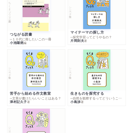
ちくまプリマー新書
シリーズ・全集
マイテーマの探し方
つながる読書
─探究学習ってどうやるの？
─１０代に推したいこの一冊
片岡則夫
著
小池陽慈
編
シリーズ・全集
シリーズ・全集
苦手から始める作文教室
生きものを探究する
─文章が書けたらいいことはある？
─自然を観察するってどういうこと？
津村記久子
小島渉
著
著
シリーズ・全集