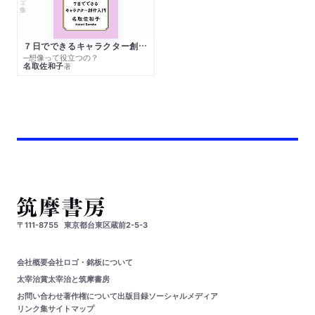
７日でできるキャラクター創作入門
─想像って役立つの？
名取佐和子
著
〒111-8755
東京都台東区蔵前2-5-3
会社概要
会社ロゴ・銘板について
太宰治賞
太宰治と筑摩書房
お問い合わせ
著作権について
出版目録
ソーシャルメディア
リンク集
サイトマップ