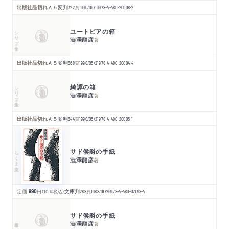
出版社品切れ
Ａ５変判
322
頁
1990/06/19
978-4-480-20008-2
ユートピアの箱
シリーズ・全集
澁澤龍彦
著
出版社品切れ
Ａ５変判
368
頁
1990/05/21
978-4-480-20004-4
綺譚の箱
シリーズ・全集
澁澤龍彦
著
出版社品切れ
Ａ５変判
344
頁
1990/05/21
978-4-480-20005-1
サド侯爵の手紙
ちくま文庫
澁澤龍彦
著
定価:
990
円
（10％税込）
文庫判
288
頁
1988/01/26
978-4-480-02198-4
サド侯爵の手紙
澁澤龍彦
著