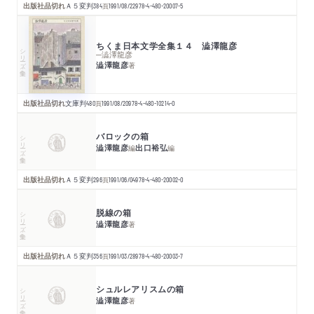
出版社品切れ
Ａ５変判
384
頁
1991/08/22
978-4-480-20007-5
ちくま日本文学全集１４ 澁澤龍彦
シリーズ・全集
─澁澤龍彦
澁澤龍彦
著
出版社品切れ
文庫判
480
頁
1991/08/20
978-4-480-10214-0
バロックの箱
シリーズ・全集
澁澤龍彦
出口裕弘
編
編
出版社品切れ
Ａ５変判
296
頁
1991/06/04
978-4-480-20002-0
脱線の箱
シリーズ・全集
澁澤龍彦
著
出版社品切れ
Ａ５変判
356
頁
1991/03/28
978-4-480-20003-7
シュルレアリスムの箱
シリーズ・全集
澁澤龍彦
著