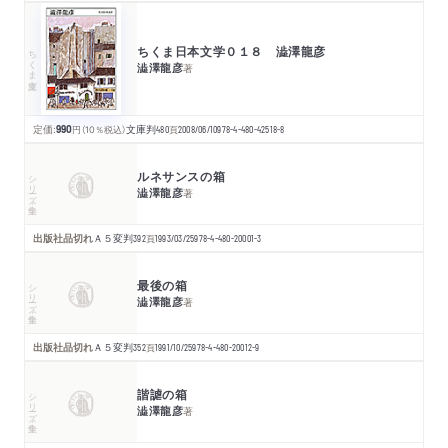
ちくま日本文学０１８ 澁澤龍彦
ちくま文庫
澁澤龍彦
著
定価:
990
円
（10％税込）
文庫判
480
頁
2008/06/10
978-4-480-42518-8
ルネサンスの箱
シリーズ・全集
澁澤龍彦
著
出版社品切れ
Ａ５変判
392
頁
1993/03/25
978-4-480-20001-3
最後の箱
シリーズ・全集
澁澤龍彦
著
出版社品切れ
Ａ５変判
352
頁
1991/10/25
978-4-480-20012-9
諧謔の箱
シリーズ・全集
澁澤龍彦
著