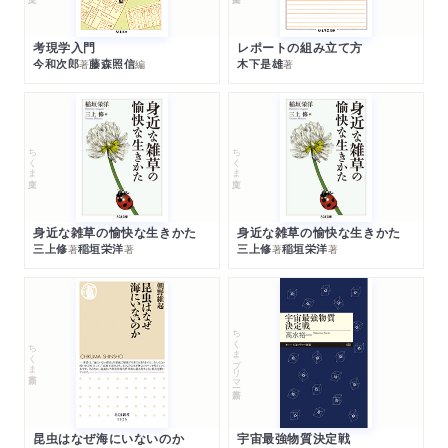
考現学入門
レポートの組み立て方
今和次郎
藤森照信
木下是雄
著
編
著
ちくま文庫
ちくま文庫
身近な雑草の愉快な生きかた
身近な雑草の愉快な生きかた
三上修
稲垣栄洋
三上修
稲垣栄洋
著
著
著
著
ちくまプリマー新書
ちくま新書
昆虫はなぜ海にいないのか
宇宙最強物質決定戦