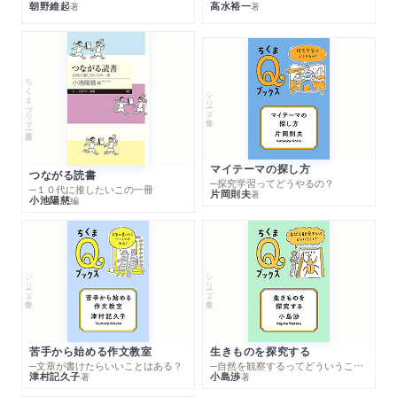
朝野維起
高水裕一
著
著
ちくまプリマー新書
シリーズ・全集
マイテーマの探し方
つながる読書
─探究学習ってどうやるの？
─１０代に推したいこの一冊
片岡則夫
著
小池陽慈
編
シリーズ・全集
シリーズ・全集
苦手から始める作文教室
生きものを探究する
─文章が書けたらいいことはある？
─自然を観察するってどういうこと？
津村記久子
小島渉
著
著