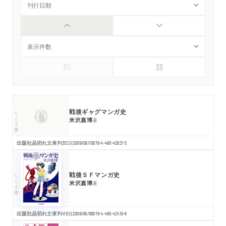
戦後ギャグマンガ史
ちくま文庫
米沢嘉博
著
出版社品切れ
文庫判
352
頁
2009/08/10
978-4-480-42621-5
戦後ＳＦマンガ史
ちくま文庫
米沢嘉博
著
出版社品切れ
文庫判
416
頁
2008/08/06
978-4-480-42419-8