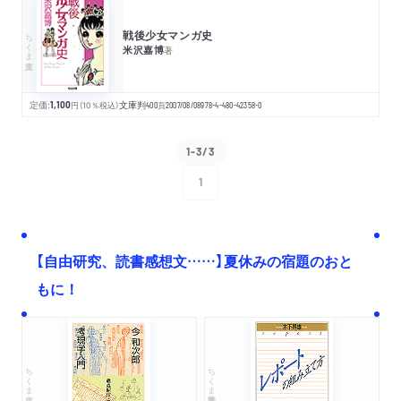
戦後少女マンガ史
ちくま文庫
米沢嘉博
著
定価:
1,100
円
（10％税込）
文庫判
400
頁
2007/08/08
978-4-480-42358-0
1-3/3
1
次へ
【自由研究、読書感想文……】夏休みの宿題のおと
もに！
ちくま文庫
ちくま学芸文庫