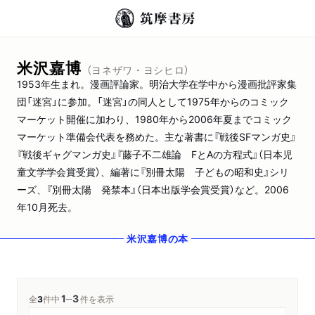
米沢嘉博
（ヨネザワ・ヨシヒロ）
1953年生まれ。漫画評論家。明治大学在学中から漫画批評家集
団「迷宮」に参加。「迷宮」の同人として1975年からのコミック
マーケット開催に加わり、1980年から2006年夏までコミック
マーケット準備会代表を務めた。主な著書に『戦後SFマンガ史』
『戦後ギャグマンガ史』『藤子不二雄論 FとAの方程式』（日本児
童文学学会賞受賞）、編著に『別冊太陽 子どもの昭和史』シリ
ーズ、『別冊太陽 発禁本』（日本出版学会賞受賞）など。2006
年10月死去。
米沢嘉博
の本
1
3
─
全
3
件中
件を表示