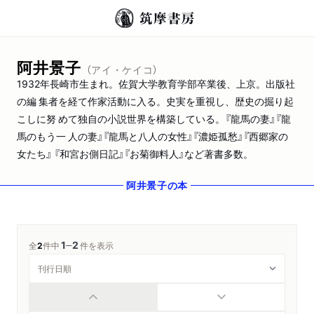
阿井景子
（アイ・ケイコ）
1932年長崎市生まれ。佐賀大学教育学部卒業後、上京。出版社
の編 集者を経て作家活動に入る。史実を重視し、歴史の掘り起
こしに努 めて独自の小説世界を構築している。『龍馬の妻』『龍
馬のもう一 人の妻』『龍馬と八人の女性』『濃姫孤愁』『西郷家の
女たち』 『和宮お側日記』『お菊御料人』など著書多数。
阿井景子
の本
1
2
─
全
2
件中
件を表示