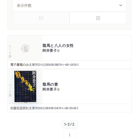
龍馬と八人の女性
ちくま文庫
阿井景子
著
電子書籍のみ
文庫判
224
頁
2009/09/09
978-4-480-42638-3
龍馬の妻
ちくま文庫
阿井景子
著
出版社品切れ
文庫判
288
頁
1998/06/24
978-4-480-03408-3
1-2/2
1
次へ