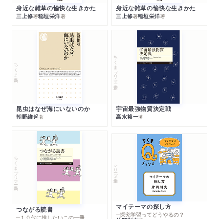
身近な雑草の愉快な生きかた
身近な雑草の愉快な生きかた
三上修
稲垣栄洋
三上修
稲垣栄洋
著
著
著
著
ちくまプリマー新書
ちくま新書
昆虫はなぜ海にいないのか
宇宙最強物質決定戦
朝野維起
高水裕一
著
著
ちくまプリマー新書
シリーズ・全集
マイテーマの探し方
つながる読書
─探究学習ってどうやるの？
─１０代に推したいこの一冊