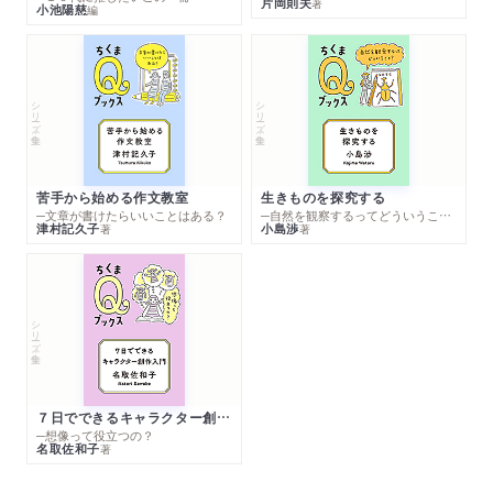
片岡則夫
著
小池陽慈
編
シリーズ・全集
シリーズ・全集
苦手から始める作文教室
生きものを探究する
─文章が書けたらいいことはある？
─自然を観察するってどういうこと？
津村記久子
小島渉
著
著
シリーズ・全集
７日でできるキャラクター創作入門
─想像って役立つの？
名取佐和子
著