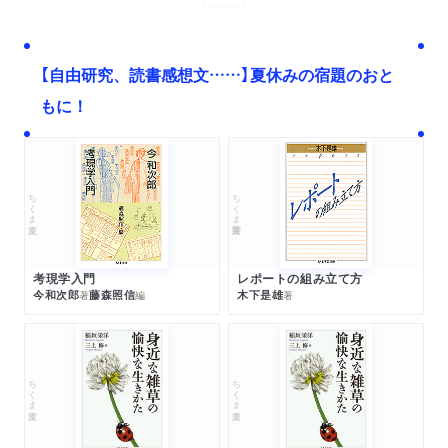
【自由研究、読書感想文……】夏休みの宿題のおと
もに！
ちくま文庫
ちくま学芸文庫
考現学入門
レポートの組み立て方
今和次郎
藤森照信
木下是雄
著
編
著
ちくま文庫
ちくま文庫