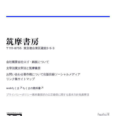
〒111-8755
東京都台東区蔵前2-5-3
会社概要
会社ロゴ・銘板について
太宰治賞
太宰治と筑摩書房
お問い合わせ
著作権について
出版目録
ソーシャルメディア
リンク集
サイトマップ
webちくま
ちくまの教科書
プライバシーポリシー
教科書採択の公正確保に関する基本方針
免責事項
PageTop