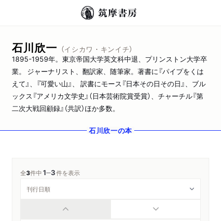
石川欣一
（イシカワ・キンイチ）
1895-1959年。東京帝国大学英文科中退、プリンストン大学卒
業。 ジャーナリスト、翻訳家、随筆家。著書に『パイプをくは
えて』、『可愛い山』、 訳書にモース『日本その日その日』、ブル
ックス『アメリカ文学史』（日本芸術院賞受賞）、チャーチル『第
二次大戦回顧録』（共訳）ほか多数。
石川欣一
の本
1
3
─
全
3
件中
件を表示