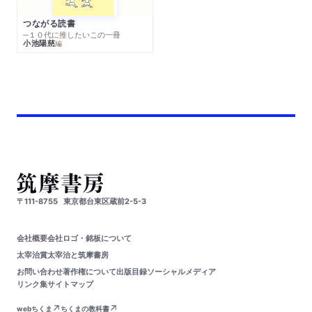
つながる読書
─１０代に推したいこの一冊
小池陽慈
編
〒111-8755
東京都台東区蔵前2-5-3
会社概要
会社ロゴ・銘板について
太宰治賞
太宰治と筑摩書房
お問い合わせ
著作権について
出版目録
ソーシャルメディア
リンク集
サイトマップ
webちくま
ちくまの教科書