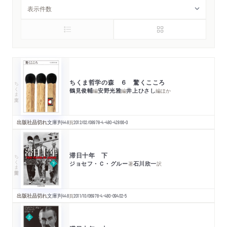
ちくま哲学の森 ６ 驚くこころ
ちくま文庫
鶴見俊輔
安野光雅
井上ひさし
編
編
編
ほか
出版社品切れ
文庫判
448
頁
2012/02/08
978-4-480-42866-0
滞日十年 下
ちくま学芸文庫
ジョセフ・Ｃ・グルー
石川欣一
著
訳
出版社品切れ
文庫判
448
頁
2011/10/06
978-4-480-09402-5