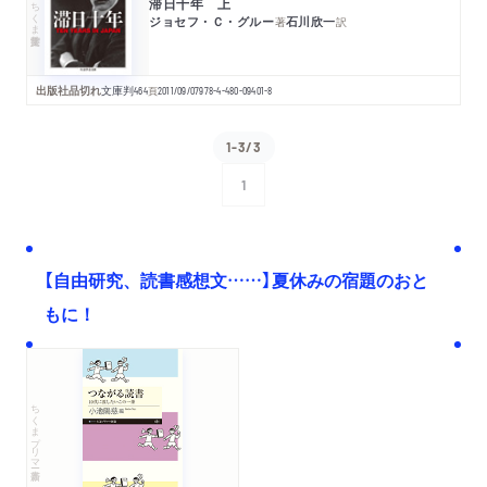
滞日十年 上
ちくま学芸文庫
ジョセフ・Ｃ・グルー
石川欣一
著
訳
出版社品切れ
文庫判
464
頁
2011/09/07
978-4-480-09401-8
1-3/3
1
次へ
【自由研究、読書感想文……】夏休みの宿題のおと
もに！
ちくまプリマー新書