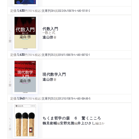
定価:
1,430
円
（10％税込）
文庫判
384
頁
2023/04/10
978-4-480-51181-2
代数入門
ちくま学芸文庫
─数と式
遠山啓
著
定価:
1,430
円
（10％税込）
文庫判
352
頁
2016/11/09
978-4-480-09752-1
現代数学入門
ちくま学芸文庫
遠山啓
著
定価:
1,540
円
（10％税込）
文庫判
352
頁
2012/10/10
978-4-480-09486-5
ちくま哲学の森 ６ 驚くこころ
ちくま文庫
鶴見俊輔
安野光雅
井上ひさし
編
編
編
ほか