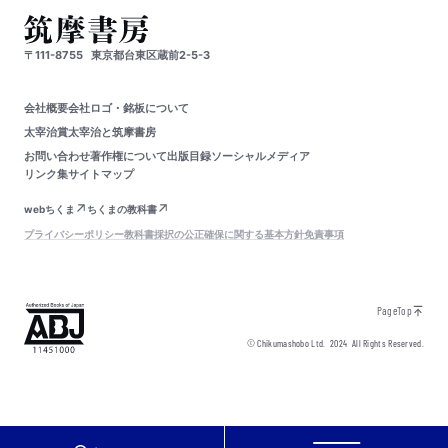
〒111-8755
東京都台東区蔵前2-5-3
会社概要
会社ロゴ・銘板について
太宰治賞
太宰治と筑摩書房
お問い合わせ
著作権について
出版目録
ソーシャルメディア
リンク集
サイトマップ
webちくま
ちくまの教科書
プライバシーポリシー
教科書採択の公正確保に関する基本方針
免責事項
PageTop
© Chikumashobo Ltd.
2024
All Rights Reserved.