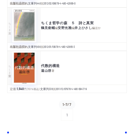
出版社品切れ
文庫判
448
頁
2012/02/08
978-4-480-42866-0
ちくま哲学の森 ５ 詩と真実
ちくま文庫
鶴見俊輔
安野光雅
井上ひさし
編
編
編
ほか
出版社品切れ
文庫判
456
頁
2012/01/10
978-4-480-42865-3
代数的構造
ちくま学芸文庫
遠山啓
著
定価:
1,540
円
（10％税込）
文庫判
336
頁
2011/12/07
978-4-480-09417-9
1-7/7
1
次へ