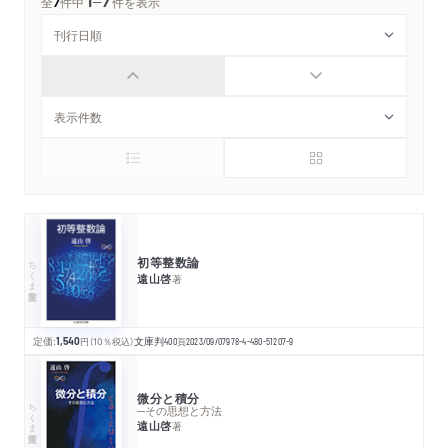
1
7
─
全
7
件中
件を表示
初等整数論
ちくま学芸文庫
遠山啓
著
定価:
1,540
円
（10％税込）
文庫判
400
頁
2023/09/07
978-4-480-51207-9
微分と積分
ちくま学芸文庫
─その思想と方法
遠山啓
著