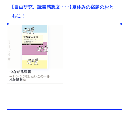
【自由研究、読書感想文……】夏休みの宿題のおと
もに！
ちくまプリマー新書
つながる読書
─１０代に推したいこの一冊
小池陽慈
編