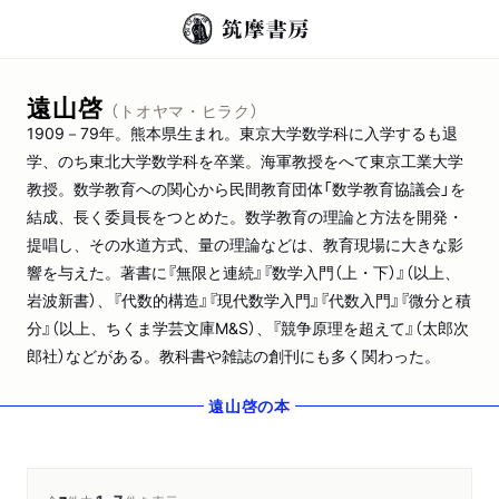
遠山啓
（トオヤマ・ヒラク）
1909－79年。熊本県生まれ。東京大学数学科に入学するも退
学、のち東北大学数学科を卒業。海軍教授をへて東京工業大学
教授。数学教育への関心から民間教育団体「数学教育協議会」を
結成、長く委員長をつとめた。数学教育の理論と方法を開発・
提唱し、その水道方式、量の理論などは、教育現場に大きな影
響を与えた。著書に『無限と連続』『数学入門（上・下）』（以上、
岩波新書）、『代数的構造』『現代数学入門』『代数入門』『微分と積
分』（以上、ちくま学芸文庫M&S）、『競争原理を超えて』（太郎次
郎社）などがある。教科書や雑誌の創刊にも多く関わった。
遠山啓
の本