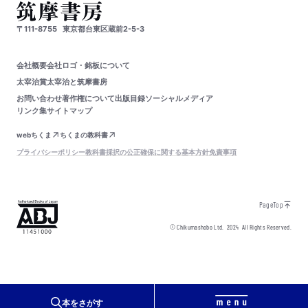
〒111-8755
東京都台東区蔵前2-5-3
会社概要
会社ロゴ・銘板について
太宰治賞
太宰治と筑摩書房
お問い合わせ
著作権について
出版目録
ソーシャルメディア
リンク集
サイトマップ
webちくま
ちくまの教科書
プライバシーポリシー
教科書採択の公正確保に関する基本方針
免責事項
PageTop
© Chikumashobo Ltd.
2024
All Rights Reserved.
本をさがす