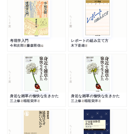
ちくま文庫
ちくま学芸文庫
考現学入門
レポートの組み立て方
今和次郎
藤森照信
木下是雄
著
編
著
ちくま文庫
ちくま文庫
身近な雑草の愉快な生きかた
身近な雑草の愉快な生きかた
三上修
稲垣栄洋
三上修
稲垣栄洋
著
著
著
著
ちくまプリマー新書
ちくま新書