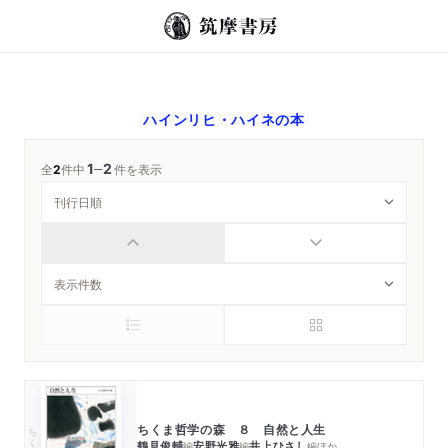
ハインリヒ・ハイネ
の本
1
2
─
全
2
件中
件を表示
ちくま哲学の森 ８ 自然と人生
ちくま文庫
鶴見俊輔
安野光雅
井上ひさし
編
編
編
ほか