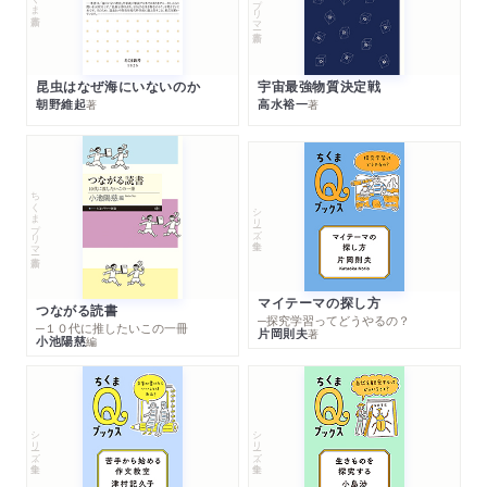
昆虫はなぜ海にいないのか
宇宙最強物質決定戦
朝野維起
高水裕一
著
著
ちくまプリマー新書
シリーズ・全集
マイテーマの探し方
つながる読書
─探究学習ってどうやるの？
─１０代に推したいこの一冊
片岡則夫
著
小池陽慈
編
シリーズ・全集
シリーズ・全集