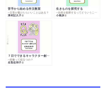
苦手から始める作文教室
生きものを探究する
─文章が書けたらいいことはある？
─自然を観察するってどういうこと？
津村記久子
小島渉
著
著
シリーズ・全集
７日でできるキャラクター創作入門
─想像って役立つの？
名取佐和子
著