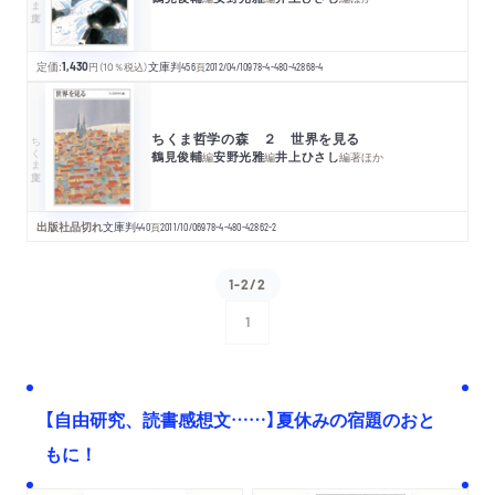
定価:
1,430
円
（10％税込）
文庫判
456
頁
2012/04/10
978-4-480-42868-4
ちくま哲学の森 ２ 世界を見る
ちくま文庫
鶴見俊輔
安野光雅
井上ひさし
編
編
編著
ほか
出版社品切れ
文庫判
440
頁
2011/10/06
978-4-480-42862-2
1-2/2
1
次へ
【自由研究、読書感想文……】夏休みの宿題のおと
もに！