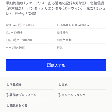
単細胞植物（ファーブル） ある遭難の記録（槇有恒） 北越雪譜
（鈴木牧之） バンダ・オリエンタル（ダーウィン） 魔女（ミシュ
レ） 荘子など24篇
円
定価
ISBN
1,430
（10％税込）
978-4-480-42868-4
Cコード
整理番号
0195
文庫判
刊行日
判型
2012/04/10
頁
ページ数
解説
456
購入する
内容紹介
目次
著作者プロフィール
コンテンツリンク
感想をおくる