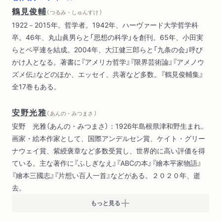
鶴見俊輔
（ つるみ・しゅんすけ ）
1922－2015年。哲学者。1942年、ハーヴァード大学哲学科
卒。46年、丸山眞男らと「思想の科学」を創刊。65年、小田実
らとベ平連を結成。2004年、大江健三郎らと「九条の会」呼び
かけ人となる。著書に『アメリカ哲学』『限界芸術論』『アメノウ
ズメ伝』などのほか、エッセイ、共著など多数。『鶴見俊輔集』
全17巻もある。
安野光雅
（ あんの・みつまさ ）
安野 光雅（あんの・みつまさ）：1926年島根県津和野生まれ。
画家・絵本作家として、国際アンデルセン賞、ケイト・グリー
ナウェイ賞、紫綬褒章など多数受賞し、世界的に高い評価を得
ている。主な著作に『ふしぎなえ』『ABCの本』『繪本平家物語』
『繪本三國志』『片想い百人一首』などがある。２０２０年、逝
去。
もっと見る