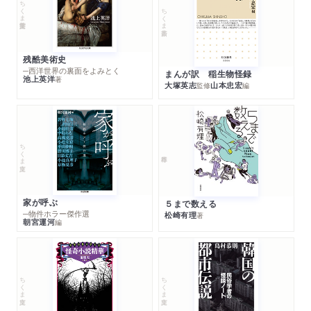
ちくま学芸文庫
ちくま新書
残酷美術史
─西洋世界の裏面をよみとく
まんが訳 稲生物怪録
池上英洋
著
大塚英志
山本忠宏
監修
編
ちくま文庫
家が呼ぶ
５まで数える
─物件ホラー傑作選
松崎有理
著
朝宮運河
編
ちくま文庫
ちくま文庫