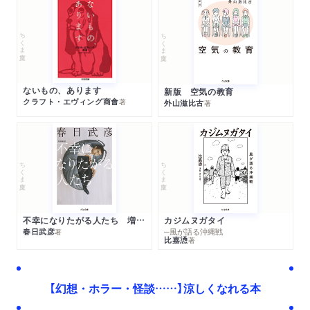
ちくま文庫
ちくま文庫
ないもの、あります
新版 空気の教育
クラフト・エヴィング商會
著
外山滋比古
著
ちくま文庫
ちくま文庫
不幸になりたがる人たち 増補新版
カジムヌガタイ
春日武彦
─風が語る沖縄戦
著
比嘉慂
著
【幻想・ホラー・怪談……】涼しくなれる本