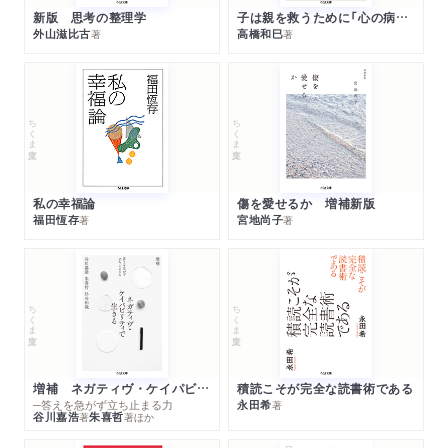
新版 思考の整理学
子は親を救うために「心の病」になる
外山滋比古
高橋和巳
著
著
ちくま文庫
ちくま文庫
私の幸福論
傷を愛せるか 増補新版
福田恆存
宮地尚子
著
著
ちくま文庫
ちくま文庫
増補 ネガティヴ・ケイパビリティで生きる
積読こそが完全な読書術である
─答えを急がず立ち止まる力
永田希
著
谷川嘉浩
朱喜哲
著
著
ほか