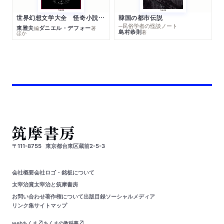
世界幻想文学大全 怪奇小説精華
韓国の都市伝説
─民俗学者の怪談ノート
東雅夫
ダニエル・デフォー
編
著
島村恭則
著
ほか
〒111-8755
東京都台東区蔵前2-5-3
会社概要
会社ロゴ・銘板について
太宰治賞
太宰治と筑摩書房
お問い合わせ
著作権について
出版目録
ソーシャルメディア
リンク集
サイトマップ
webちくま
ちくまの教科書