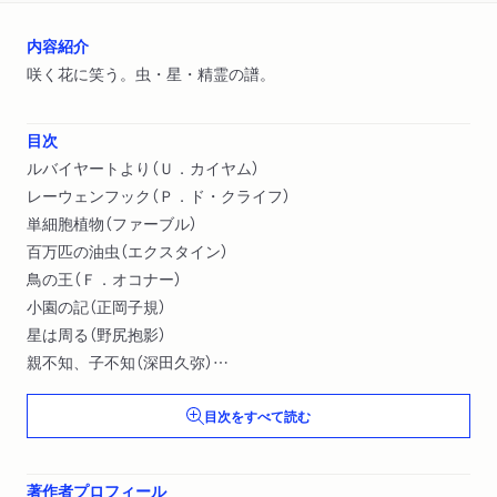
内容紹介
咲く花に笑う。虫・星・精霊の譜。
目次
ルバイヤートより（Ｕ．カイヤム）
レーウェンフック（Ｐ．ド・クライフ）
単細胞植物（ファーブル）
百万匹の油虫（エクスタイン）
鳥の王（Ｆ．オコナー）
小園の記（正岡子規）
星は周る（野尻抱影）
親不知、子不知（深田久弥）
幼き日の山やま（臼井吉見）
目次をすべて読む
ある遭難の記録（槇有恒）〔ほか〕
著作者プロフィール