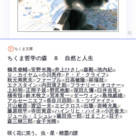
ちくま文庫
ちくま哲学の森 ８ 自然と人生
鶴見俊輔
安野光雅
井上ひさし
森毅
池内紀
編
編
編
編
編
Ｕ・カイヤム
小川亮作
Ｐ・ド・クライフ
著
訳
著
秋元寿恵夫
ファーブル
日高敏隆
林瑞枝
訳
著
訳
訳
エクスタイン
内田清之助
フラナリー・オコナー
著
訳
著
上杉明
正岡子規
野尻抱影
深田久彌
臼井吉見
訳
著
著
著
著
槇有恒
鈴木牧之
宮本常一
ダーウィン
島地威雄
著
著
著
著
訳
アルセーニエフ
長谷川四郎
Ｓ・ツヴァイク
著
訳
著
片山敏彦
渡辺一夫
エピクロス
出隆
岩崎允胤
訳
著
著
訳
訳
藤原咲平
寺田寅彦
ハインリヒ・ハイネ
小沢俊夫
著
著
著
訳
ジュール・ミシュレ
篠田浩一郎
辻まこと
荘子
著
訳
著
著
森三樹三郎
金子光晴
訳
著
咲く花に笑う。 虫・星・精霊の譜