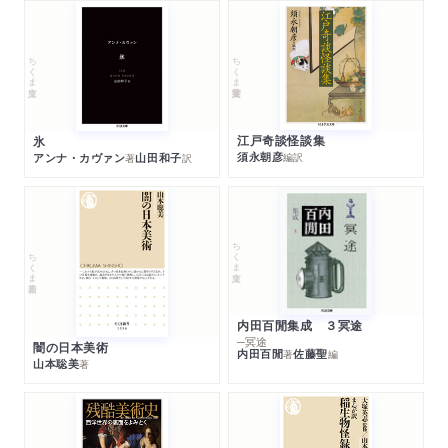
ちくま学芸文庫
ちくま文庫
江戸奇談怪談集
氷
須永朝彦
アンナ・カヴァン
山田和子
編訳
著
訳
ちくま文庫
ちくま新書
内田百閒集成 ３冥途
─冥途
闇の日本美術
内田百閒
佐藤聖
著
編
山本聡美
著