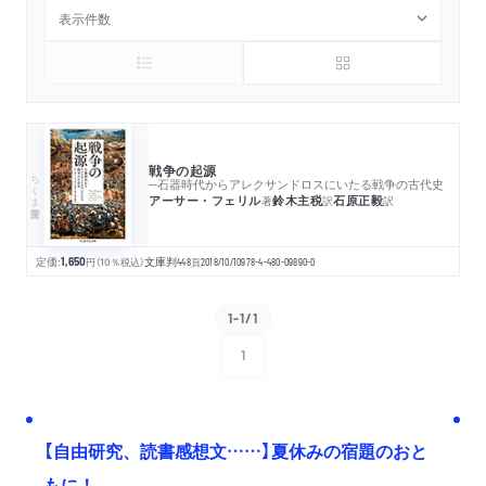
戦争の起源
ちくま学芸文庫
─石器時代からアレクサンドロスにいたる戦争の古代史
アーサー・フェリル
鈴木主税
石原正毅
著
訳
訳
定価:
1,650
円
（10％税込）
文庫判
448
頁
2018/10/10
978-4-480-09890-0
1-1/1
1
次へ
【自由研究、読書感想文……】夏休みの宿題のおと
もに！