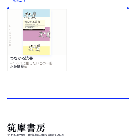
ちくまプリマー新書
つながる読書
─１０代に推したいこの一冊
小池陽慈
編
〒111-8755
東京都台東区蔵前2-5-3