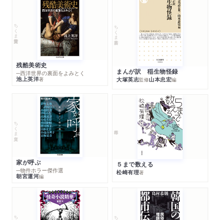
ちくま学芸文庫
ちくま新書
残酷美術史
まんが訳 稲生物怪録
─西洋世界の裏面をよみとく
池上英洋
著
大塚英志
山本忠宏
監修
編
ちくま文庫
家が呼ぶ
５まで数える
─物件ホラー傑作選
松崎有理
著
朝宮運河
編
ちくま文庫