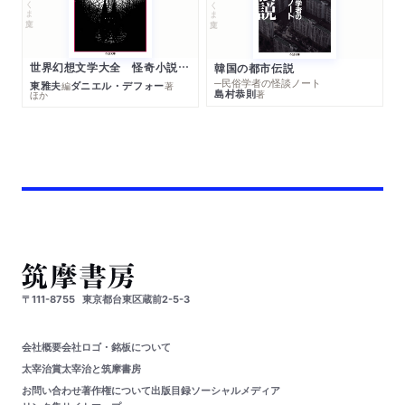
ちくま文庫
世界幻想文学大全 怪奇小説精華
韓国の都市伝説
─民俗学者の怪談ノート
東雅夫
ダニエル・デフォー
編
著
島村恭則
著
ほか
〒111-8755
東京都台東区蔵前2-5-3
会社概要
会社ロゴ・銘板について
太宰治賞
太宰治と筑摩書房
お問い合わせ
著作権について
出版目録
ソーシャルメディア