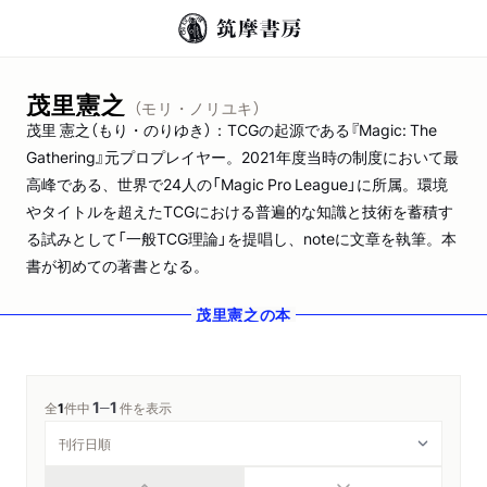
茂里憲之
（モリ・ノリユキ）
茂里 憲之（もり・のりゆき）：TCGの起源である『Magic: The
Gathering』元プロプレイヤー。2021年度当時の制度において最
高峰である、世界で24人の「Magic Pro League」に所属。環境
やタイトルを超えたTCGにおける普遍的な知識と技術を蓄積す
る試みとして「一般TCG理論」を提唱し、noteに文章を執筆。本
書が初めての著書となる。
茂里憲之
の本
1
1
─
全
1
件中
件を表示