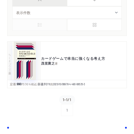
ちくまプリマー新書
カードゲームで本当に強くなる考え方
茂里憲之
著
定価:
990
円
（10％税込）
新書判
176
頁
2025/10/06
978-4-480-68535-3
1-1/1
1
次へ