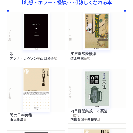
【幻想・ホラー・怪談……】涼しくなれる本
ちくま学芸文庫
ちくま文庫
江戸奇談怪談集
氷
須永朝彦
アンナ・カヴァン
山田和子
編訳
著
訳
ちくま文庫
ちくま新書
内田百閒集成 ３冥途
闇の日本美術
─冥途
内田百閒
佐藤聖
著
編
山本聡美
著