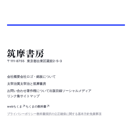
〒111-8755
東京都台東区蔵前2-5-3
会社概要
会社ロゴ・銘板について
太宰治賞
太宰治と筑摩書房
お問い合わせ
著作権について
出版目録
ソーシャルメディア
リンク集
サイトマップ
webちくま
ちくまの教科書
プライバシーポリシー
教科書採択の公正確保に関する基本方針
免責事項