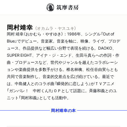
岡村靖幸
（オカムラ・ヤスユキ）
岡村 靖幸（おかむら・やすゆき）：1986年、シングル『Out of
Blue』でデビュー。音楽家。音楽を軸に、映像、ライヴ、プロデ
ュース、作品提供など幅広い分野で表現を続ける。DAOKO、
SUPER EIGHT、アイナ・ジ・エンド、生田斗真らへの作詞・作
曲・プロデュースなど、世代やジャンルを越えたコラボレーシ
ョンや楽曲提供を多数手がける。椎名林檎、松任谷由実らとも
共同で音楽制作し、音楽的交差点を広げ続けている。最近で
は、中島健人とのコラボ曲『瞬発的に恋しよう』がＴＶアニメ
「ガンバレ！ 中村くん!!」ＯＰとして話題に。斉藤和義とのユ
ニット「岡村和義」としても活動中。
岡村靖幸
の本