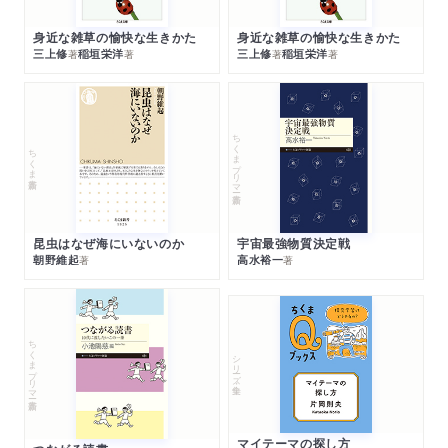
身近な雑草の愉快な生きかた
身近な雑草の愉快な生きかた
三上修
稲垣栄洋
三上修
稲垣栄洋
著
著
著
著
ちくまプリマー新書
ちくま新書
昆虫はなぜ海にいないのか
宇宙最強物質決定戦
朝野維起
高水裕一
著
著
ちくまプリマー新書
シリーズ・全集
マイテーマの探し方