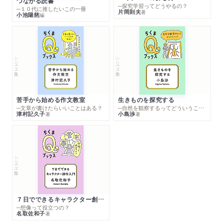
つながる読書
─探究学習ってどうやるの？
─１０代に推したいこの一冊
片岡則夫
著
小池陽慈
編
シリーズ・全集
シリーズ・全集
苦手から始める作文教室
生きものを探究する
─文章が書けたらいいことはある？
─自然を観察するってどういうこと？
津村記久子
小島渉
著
著
シリーズ・全集
７日でできるキャラクター創作入門
─想像って役立つの？
名取佐和子
著