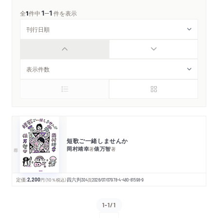
1
1
─
全
1
件中
件を表示
短歌ご一緒しませんか
岡村靖幸
俵万智
著
著
定価:
2,200
円
（10％税込）
四六判
304
頁
2026/07/07
978-4-480-81598-9
1-1/1