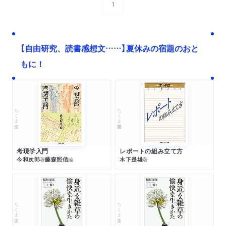
1
次へ
【自由研究、読書感想文……】夏休みの宿題のおと
もに！
ちくま文庫
ちくま学芸文庫
考現学入門
レポートの組み立て方
今和次郎
藤森照信
木下是雄
著
編
著
ちくま文庫
ちくま文庫