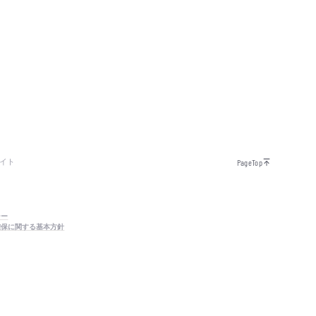
イト
PageTop
シー
確保に関する基本方針