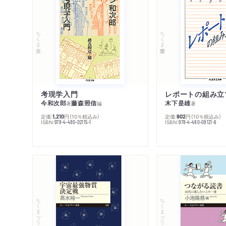
ちくま文庫
ちくま学芸文庫
考現学入門
レポートの組み立
今和次郎
藤森照信
木下是雄
著
編
著
定価:
円
（10％税込み）
定価:
円
（10％税込み）
1,210
902
ISBN:
ISBN:
978-4-480-02115-1
978-4-480-08121-6
ちくまプリマー新書
ちくまプリマー新書