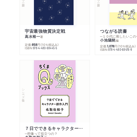
宇宙最強物質決定戦
つながる読書
高水裕一
─１０代に推したいこの
著
小池陽慈
編
定価:
円
（10％税込み）
858
定価:
円
（10％税込み）
1,078
ISBN:
978-4-480-68445-5
ISBN:
978-4-480-68476-9
シリーズ・全集
７日でできるキャラクター創作入門
─想像って役立つの？