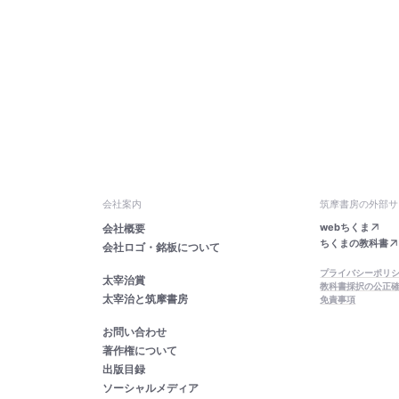
会社案内
筑摩書房の外部サ
webちくま
会社概要
ちくまの教科書
会社ロゴ・銘板について
プライバシーポリ
太宰治賞
教科書採択の公正
太宰治と筑摩書房
免責事項
お問い合わせ
著作権について
出版目録
ソーシャルメディア