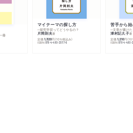
マイテーマの探し方
苦手から始
─探究学習ってどうやるの？
─文章が書けた
片岡則夫
津村記久子
著
著
一冊
定価:
円
（10％税込み）
定価:
円
（1
1,320
1,210
ISBN:
ISBN:
978-4-480-25117-6
978-4-480-2