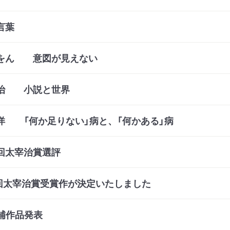
言葉
をん 意図が見えない
治 小説と世界
洋 「何か足りない」病と、「何かある」病
回太宰治賞選評
回太宰治賞受賞作が決定いたしました
補作品発表