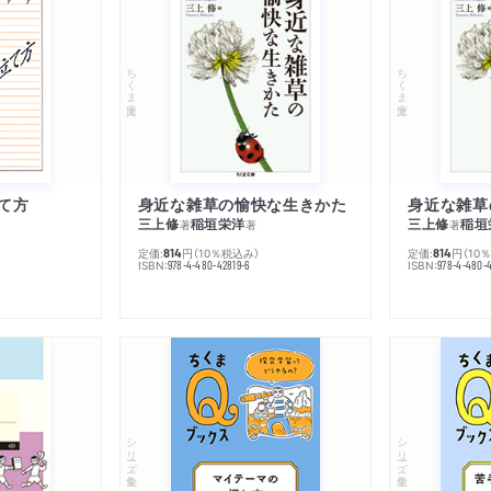
ちくま文庫
ちくま文庫
て方
身近な雑草の愉快な生きかた
身近な雑草
三上修
稲垣栄洋
三上修
稲垣
著
著
著
定価:
円
（10％税込み）
定価:
円
（10
814
814
ISBN:
ISBN:
978-4-480-42819-6
978-4-480-
シリーズ・全集
シリーズ・全集