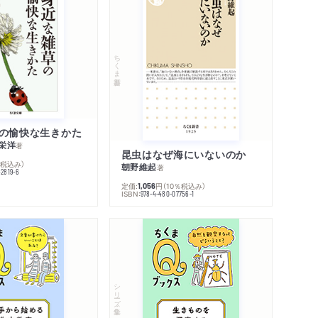
ちくま新書
の愉快な生きかた
栄洋
著
昆虫はなぜ海にいないのか
％税込み）
朝野維起
著
42819-6
定価:
円
（10％税込み）
1,056
ISBN:
978-4-480-07756-1
シリーズ・全集