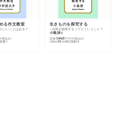
める作文教室
生きものを探究する
らいいことはある？
─自然を観察するってどういうこと？
小島渉
著
0％税込み）
定価:
円
（10％税込み）
1,540
ISBN:
5138-1
978-4-480-25163-3