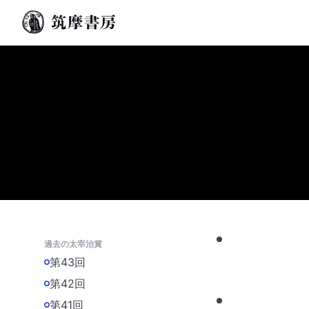
過去の太宰治賞
第43回
第42回
第41回