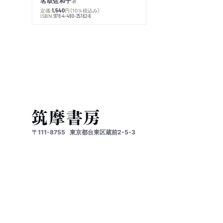
名取佐和子
著
定価:
円
（10％税込み）
1,540
ISBN:
978-4-480-25162-6
〒111-8755
東京都台東区蔵前2-5-3