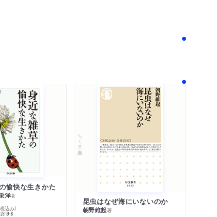
！
ちくま新書
の愉快な生きかた
栄洋
著
昆虫はなぜ海にいないのか
％税込み）
朝野維起
著
42819-6