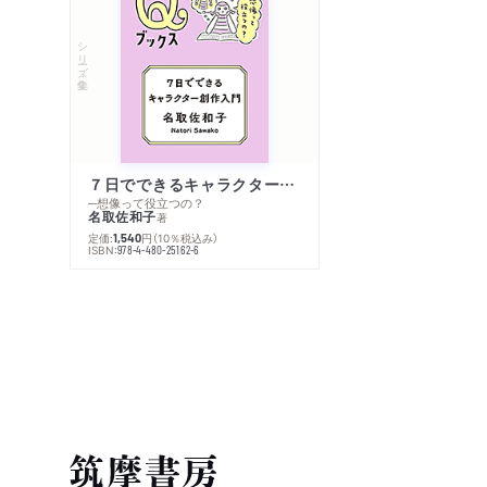
シリーズ・全集
７日でできるキャラクター創作入門
─想像って役立つの？
名取佐和子
著
定価:
円
（10％税込み）
1,540
ISBN:
978-4-480-25162-6