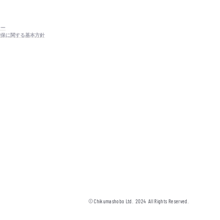
シー
確保に関する基本方針
© Chikumashobo Ltd.
2024
All Rights Reserved.