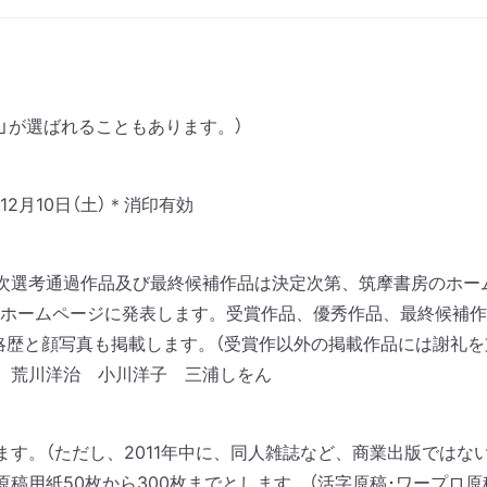
作」が選ばれることもあります。）
）12月10日（土）＊消印有効
次選考通過作品及び最終候補作品は決定次第、筑摩書房のホー
とホームページに発表します。
受賞作品、優秀作品、最終候補作品は
、略歴と顔写真も掲載します。（受賞作以外の掲載作品には謝礼を
 荒川洋治 小川洋子 三浦しをん
ます。（ただし、2011年中に、同人雑誌など、商業出版ではな
原稿用紙50枚から300枚までとします。（活字原稿･ワープロ