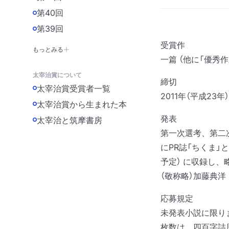
第40回
第39回
受賞作
もっとみる
一篇 （他に「優秀
太宰治賞について
締切
太宰治賞受賞者一覧
2011年（平成23年
太宰治賞から生まれた本
発表
太宰治と筑摩書房
第一次選考、第二
にPR誌「ちくま」
予定） に収録し
（敬称略）
加藤典洋
応募規定
未発表小説に限り
枚数は、四百字詰