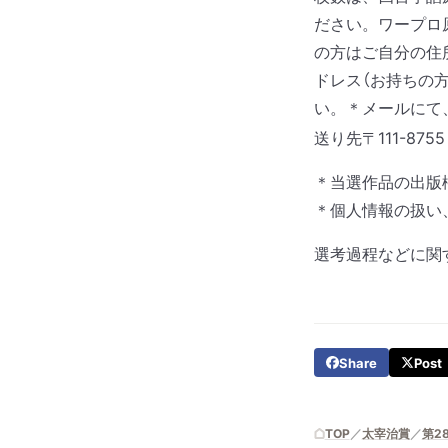
ださい。ワープロ原
の方はご自分の住
ドレス（お持ちの
い。
＊メールにて
送り先
〒111-8
＊当選作品の出版
＊個人情報の扱い
選考過程などに関
Share
Post
TOP
太宰治賞
第2