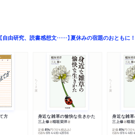
【自由研究、読書感想文……】夏休みの宿題のおともに
ちくま文庫
ちくま文庫
て方
身近な雑草の愉快な生きかた
身近な雑草
三上修
稲垣栄洋
三上修
稲垣
著
著
著
定価:
円
（10％税込み）
定価:
円
（10
814
814
ISBN:
ISBN:
978-4-480-42819-6
978-4-480-