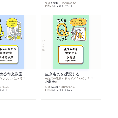
定価:
円
（10％税込み）
1,056
ISBN:
978-4-480-07756-1
シリーズ・全集
める作文教室
生きものを探究する
らいいことはある？
─自然を観察するってどういうこと？
小島渉
著
0％税込み）
定価:
円
（10％税込み）
1,540
ISBN:
5138-1
978-4-480-25163-3