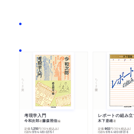
ちくま文庫
ちくま学芸文庫
考現学入門
レポートの組み立
今和次郎
藤森照信
木下是雄
著
編
著
定価:
円
（10％税込み）
定価:
円
（10％税込み）
1,210
902
ISBN:
ISBN:
978-4-480-02115-1
978-4-480-08121-6