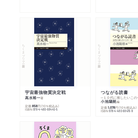
ちくまプリマー新書
ちくまプリマー新書
宇宙最強物質決定戦
つながる読書
高水裕一
─１０代に推したいこの
著
小池陽慈
編
定価:
円
（10％税込み）
858
定価:
円
（10％税込み）
1,078
ISBN:
978-4-480-68445-5
ISBN:
978-4-480-68476-9