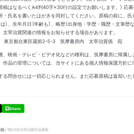
稿はなるべくA4判40字×30行の設定でお願いします。）
応募
所・氏名を書いたはがきを同封してください。
原稿の前に、氏
方は）、生年月日（年齢も）、略歴（出身地・学歴・職歴・文筆歴
、太宰治賞関連の情報をお知らせする場合があります。
755 東京都台東区蔵前2-5-3 筑摩書房内 太宰治賞係 宛
権、映画・テレビ・ビデオ化などの権利は、筑摩書房に帰属し
、作品の管理については、当サイトにある個人情報保護方針に
する問合せには一切応じられません。また応募原稿は返却いた
Share
8回
第28回太宰治賞作品募集