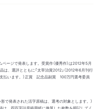
ムページで発表します。
受賞作（優秀作）は2012年5月
、選評とともに「太宰治賞2012」（2012年6月刊行
支払います。）
正賞 記念品
副賞 100万円
選考委員
い形で発表された活字原稿は、選考の対象とします。）
原稿は、四百字詰原稿用紙に換算した枚数を明記してく