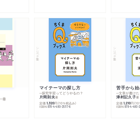
シリーズ・全集
シリーズ・全集
マイテーマの探し方
苦手から始
─探究学習ってどうやるの？
─文章が書けた
片岡則夫
津村記久子
著
著
一冊
定価:
円
（10％税込み）
定価:
円
（1
1,320
1,210
ISBN:
ISBN:
978-4-480-25117-6
978-4-480-2