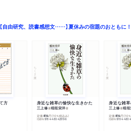
【自由研究、読書感想文……】夏休みの宿題のおともに
ちくま文庫
ちくま文庫
て方
身近な雑草の愉快な生きかた
身近な雑草
三上修
稲垣栄洋
三上修
稲垣
著
著
著
定価:
円
（10％税込み）
定価:
円
（10
814
814
ISBN:
ISBN:
978-4-480-42819-6
978-4-480-