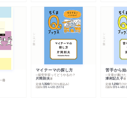
シリーズ・全集
シリーズ・全集
マイテーマの探し方
苦手から始
─探究学習ってどうやるの？
─文章が書けた
片岡則夫
津村記久子
著
著
一冊
定価:
円
（10％税込み）
定価:
円
（1
1,320
1,210
ISBN:
ISBN:
978-4-480-25117-6
978-4-480-2