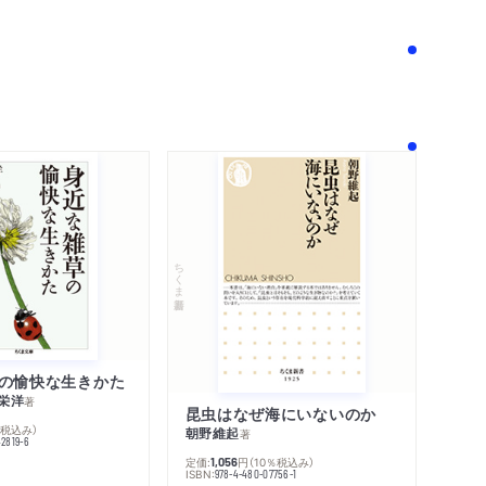
！
ちくま新書
の愉快な生きかた
栄洋
著
昆虫はなぜ海にいないのか
％税込み）
朝野維起
著
42819-6
定価:
円
（10％税込み）
1,056
ISBN:
978-4-480-07756-1