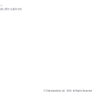
シー
確保に関する基本方針
© Chikumashobo Ltd.
2024
All Rights Reserved.