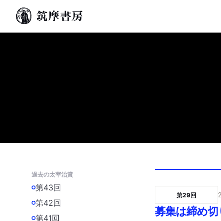
過去の太宰治賞
第43回
第29回
第42回
募集は締め切
第41回