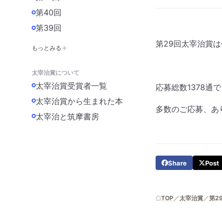
第40回
第39回
第29回太宰治賞
もっとみる
太宰治賞について
太宰治賞受賞者一覧
応募総数1378通
太宰治賞から生まれた本
多数のご応募、あ
太宰治と筑摩書房
Share
Post
TOP
太宰治賞
第2