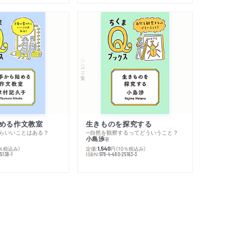
シリーズ・全集
める作文教室
生きものを探究する
らいいことはある？
─自然を観察するってどういうこと？
小島渉
著
0％税込み）
定価:
円
（10％税込み）
1,540
ISBN:
5138-1
978-4-480-25163-3