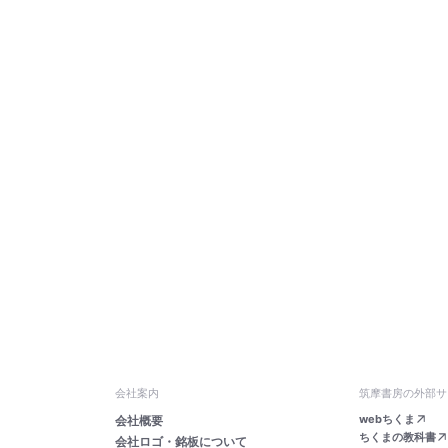
会社案内
筑摩書房の外部サ
webちくま
会社概要
ちくまの教科書
会社ロゴ・銘板について