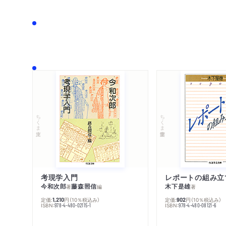
ちくま文庫
ちくま学芸文庫
考現学入門
レポートの組み立
今和次郎
藤森照信
木下是雄
著
編
著
定価:
円
（10％税込み）
定価:
円
（10％税込み）
1,210
902
ISBN:
ISBN:
978-4-480-02115-1
978-4-480-08121-6