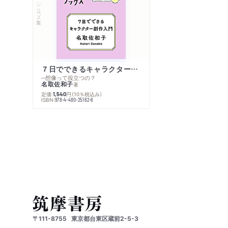
シリーズ・全集
７日でできるキャラクター創作入門
─想像って役立つの？
名取佐和子
著
定価:
円
（10％税込み）
1,540
ISBN:
978-4-480-25162-6
〒111-8755
東京都台東区蔵前2-5-3