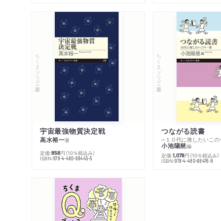
ちくまプリマー新書
ちくまプリマー新書
宇宙最強物質決定戦
つながる読書
高水裕一
─１０代に推したいこの
著
小池陽慈
編
定価:
円
（10％税込み）
858
定価:
円
（10％税込み）
1,078
ISBN:
978-4-480-68445-5
ISBN:
978-4-480-68476-9