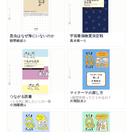
ちくまプリマー新書
ちくま新書
昆虫はなぜ海にいないのか
宇宙最強物質決定戦
朝野維起
高水裕一
著
著
ちくまプリマー新書
シリーズ・全集
マイテーマの探し方
つながる読書
─探究学習ってどうやるの？
片岡則夫
著
─１０代に推したいこの一冊
小池陽慈
編
シリーズ・全集
シリーズ・全集