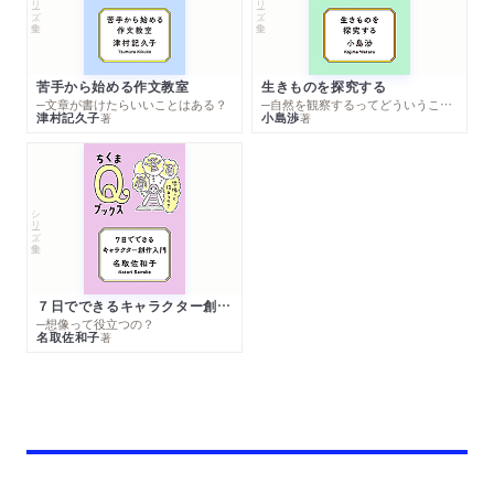
苦手から始める作文教室
生きものを探究する
─文章が書けたらいいことはある？
─自然を観察するってどういうこと？
津村記久子
小島渉
著
著
シリーズ・全集
７日でできるキャラクター創作入門
─想像って役立つの？
名取佐和子
著