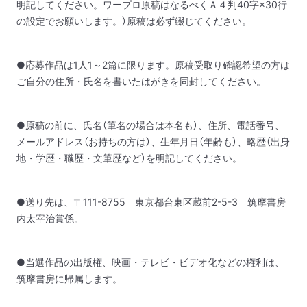
明記してください。ワープロ原稿はなるべくＡ４判40字×30行
の設定でお願いします。）原稿は必ず綴じてください。
●応募作品は1人1～2篇に限ります。原稿受取り確認希望の方は
ご自分の住所・氏名を書いたはがきを同封してください。
●原稿の前に、氏名（筆名の場合は本名も）、住所、電話番号、
メールアドレス（お持ちの方は）、生年月日（年齢も）、略歴（出身
地・学歴・職歴・文筆歴など）を明記してください。
●送り先は、〒111-8755 東京都台東区蔵前2-5-3 筑摩書房
内太宰治賞係。
●当選作品の出版権、映画・テレビ・ビデオ化などの権利は、
筑摩書房に帰属します。