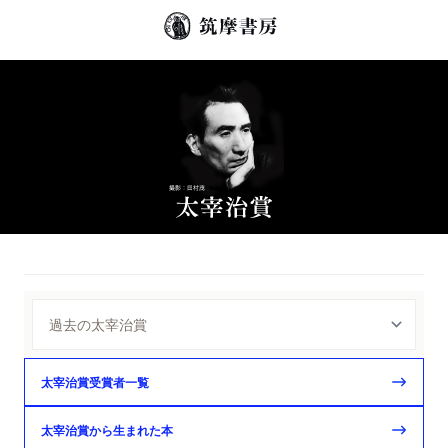
太宰治賞受賞者一覧
太宰治賞から生まれた本