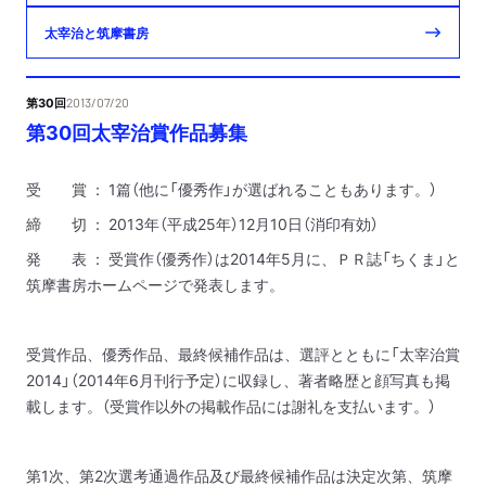
太宰治と筑摩書房
第30回
2013/07/20
第30回太宰治賞作品募集
受 賞 ： 1篇（他に「優秀作」が選ばれることもあります。）
締 切 ： 2013年（平成25年）12月10日（消印有効）
発 表 ： 受賞作（優秀作）は2014年5月に、ＰＲ誌「ちくま」と
筑摩書房ホームページで発表します。
受賞作品、優秀作品、最終候補作品は、選評とともに「太宰治賞
2014」（2014年6月刊行予定）に収録し、著者略歴と顔写真も掲
載します。（受賞作以外の掲載作品には謝礼を支払います。）
第1次、第2次選考通過作品及び最終候補作品は決定次第、筑摩