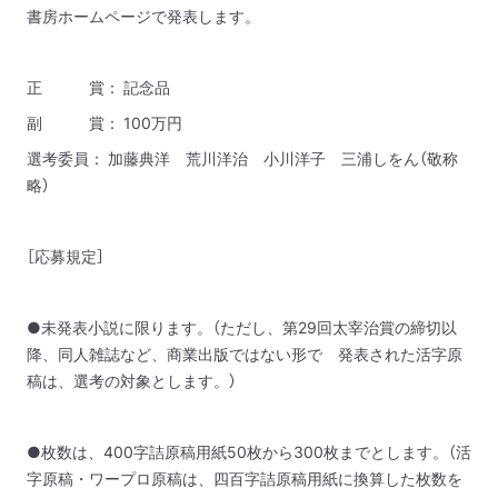
書房ホームページで発表します。
正 賞： 記念品
副 賞： 100万円
選考委員： 加藤典洋 荒川洋治 小川洋子 三浦しをん（敬称
略）
［応募規定］
●未発表小説に限ります。（ただし、第29回太宰治賞の締切以
降、同人雑誌など、商業出版ではない形で 発表された活字原
稿は、選考の対象とします。）
●枚数は、400字詰原稿用紙50枚から300枚までとします。（活
字原稿・ワープロ原稿は、四百字詰原稿用紙に換算した枚数を