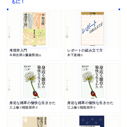
もに！
ちくま文庫
ちくま学芸文庫
考現学入門
レポートの組み立て方
今和次郎
藤森照信
木下是雄
著
編
著
ちくま文庫
ちくま文庫
身近な雑草の愉快な生きかた
身近な雑草の愉快な生きかた
三上修
稲垣栄洋
三上修
稲垣栄洋
著
著
著
著