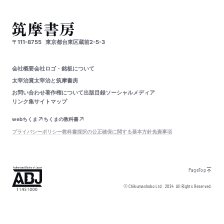
〒111-8755
東京都台東区蔵前2-5-3
会社概要
会社ロゴ・銘板について
太宰治賞
太宰治と筑摩書房
お問い合わせ
著作権について
出版目録
ソーシャルメディア
リンク集
サイトマップ
webちくま
ちくまの教科書
プライバシーポリシー
教科書採択の公正確保に関する基本方針
免責事項
PageTop
© Chikumashobo Ltd.
2024
All Rights Reserved.