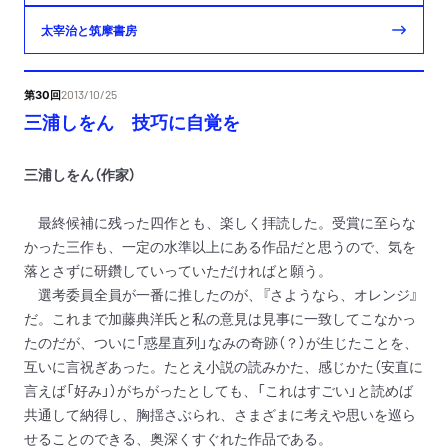
太宰治と筑摩書房
第30回
2013/10/25
三浦しをん 技巧に自覚を
三浦しをん（作家）
最終候補に残った四作とも、楽しく拝読した。受賞に至らな
かった三作も、一定の水準以上にある作品だと思うので、気を
落とさずに研鑽していっていただければと願う。
選考委員全員が一番に推したのが、『さようなら、オレンジ』
だ。これまで加藤典洋氏と私の意見は見事に一致してこなかっ
たのだが、ついに「惑星直列」なみの奇跡（？）が生じたことを、
互いに言祝ぎあった。たとえ小説の読みかた、感じかた（安直に
言えば「好み」）がちがったとしても、「これはすごい」と読めば
共通して納得し、胸揺さぶられ、さまざまに考えや思いを巡ら
せることのできる、奥深くすぐれた作品である。