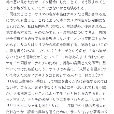
地の悪い見かただが、メタ構造にしたことで、そう読まれてし
まう余地が生じているのではないかと危惧される。
同様のことは、サリマの名が本当はナキチだと明かされる点
についても言える。これによって本作のメタ構造が決定的にな
るわけだが、私は疑問を禁じ得ない。母語以外が使用される土
地で暮らす苦労、そのなかでもう一度母語について考え、異国
語を習得する過程で母語を獲得しなおす、という展開にもかか
わらず、サユリはサリマから本名を剝奪する。物語を紡ぐ（この
小説を書く）ために、だ。いくらナキチという名が、「食べ物が
ない」という意味だからといって、これはあんまりではないか。
ナキチの両親が、ナキチのために、部族の言葉と文化風習に基
づいてつけた名前だろう。サユリは本当に、「人間と言語」につ
いて考えたのか？ナキチをはじめとする人々は、おまえ（サユ
リ）が自己実現の一手段として物語を書くために存在するのでは
ないぞ、ごるぁ。読者（少なくとも私）にそう思われてしまう隙
が、メタ構造にしたことによって生じたと感じるのである。も
っと言えば、ナキチの名がサリマに変更されたのは、サユリと
サリマのイニシャルを同じ「Ｓ」にし、序盤での手紙の差出人が
だれなのか、読者の興味を惹くための、サユリ（および著者のＫ