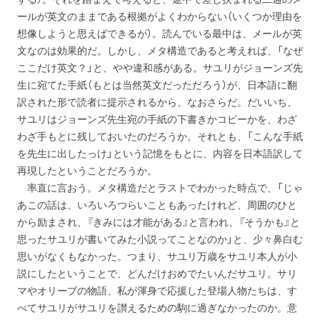
ールが英文のままである根拠がよくわからない（いくつか理由を
想像しようと思えばできるが）。読んでいる最中は、メールが英
文なのは効果的だ。しかし、メタ構造であると考えれば、「なぜ
ここだけ英文？」と、やや違和感がある。サユリがジョーンズ先
生に宛てた手紙（もとは当然英文だっただろう）が、日本語に翻
訳された形で読者に提示されるから、なおさらだ。だいいち、
サユリはジョーンズ先生宛の手紙の下書きかコピーかを、わざ
わざ手もとに残しておいたのだろうか。それとも、「こんな手紙
を先生に出したっけ」という記憶をもとに、内容を日本語訳して
再現したということだろうか。
率直に言おう。メタ構造だとラストでわかった時点で、「じゃ
あこの話は、いろいろつらいこともあったけれど、周囲のひと
から励まされ、『きみには才能がある』と言われ、『そうかも』と
思ったサユリが書いてみた小説ってことなのか」と、少々鼻白む
思いがなくもなかった。つまり、サユリ万歳をサユリ本人が小
説にしたということで、どんだけおめでたいんだサユリ。サリ
マやオリーブの物語、私が渾身で応援した登場人物たちは、す
べてサユリがサユリを讃えるための駒に過ぎなかったのか。意