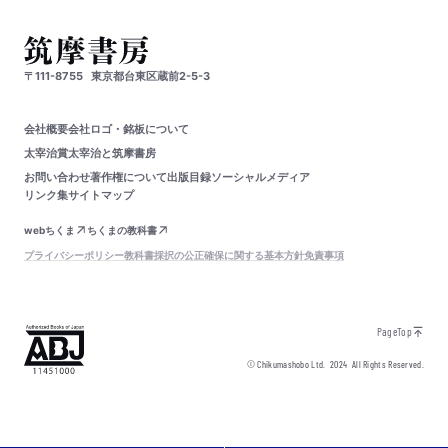
〒111-8755
東京都台東区蔵前2-5-3
会社概要
会社ロゴ・銘板について
太宰治賞
太宰治と筑摩書房
お問い合わせ
著作権について
出版目録
ソーシャルメディア
リンク集
サイトマップ
webちくま
ちくまの教科書
プライバシーポリシー
教科書採択の公正確保に関する基本方針
免責事項
PageTop
© Chikumashobo Ltd.
2024
All Rights Reserved.