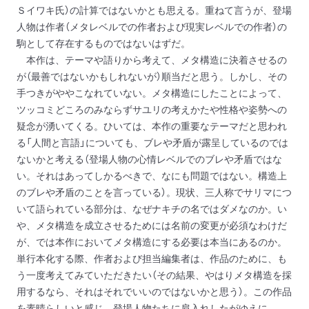
Ｓイワキ氏）の計算ではないかとも思える。重ねて言うが、登場
人物は作者（メタレベルでの作者および現実レベルでの作者）の
駒として存在するものではないはずだ。
本作は、テーマや語りから考えて、メタ構造に決着させるの
が（最善ではないかもしれないが）順当だと思う。しかし、その
手つきがややこなれていない。メタ構造にしたことによって、
ツッコミどころのみならずサユリの考えかたや性格や姿勢への
疑念が湧いてくる。ひいては、本作の重要なテーマだと思われ
る「人間と言語」についても、ブレや矛盾が露呈しているのでは
ないかと考える（登場人物の心情レベルでのブレや矛盾ではな
い。それはあってしかるべきで、なにも問題ではない。構造上
のブレや矛盾のことを言っている）。現状、三人称でサリマにつ
いて語られている部分は、なぜナキチの名ではダメなのか。い
や、メタ構造を成立させるためには名前の変更が必須なわけだ
が、では本作においてメタ構造にする必要は本当にあるのか。
単行本化する際、作者および担当編集者は、作品のために、も
う一度考えてみていただきたい（その結果、やはりメタ構造を採
用するなら、それはそれでいいのではないかと思う）。この作品
を素晴らしいと感じ、登場人物たちに肩入れしたがゆえに、