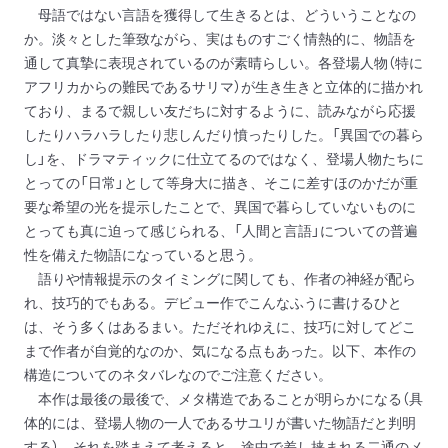
母語ではない言語を獲得して生きるとは、どういうことなの
か。淡々とした筆致ながら、実はものすごく情熱的に、物語を
通して真摯に表現されているのが素晴らしい。各登場人物（特に
アフリカからの難民であるサリマ）が生き生きと立体的に描かれ
ており、まるで親しい友だちに対するように、読みながら応援
したりハラハラしたり悲しんだり憤ったりした。「異国での暮ら
し」を、ドラマティックに仕立てるのではなく、登場人物たちに
とっての「日常」として等身大に描き、そこに差すほのかだが重
要な希望の光を提示したことで、異国で暮らしていないものに
とっても真に迫って感じられる、「人間と言語」についての普遍
性を備えた物語になっていると思う。
語りや情報提示のタイミングに関しても、作者の神経が配ら
れ、技巧的でもある。デビュー作でこんなふうに書けるひと
は、そう多くはあるまい。ただそれゆえに、技巧に対してどこ
まで作者が自覚的なのか、気になる点もあった。以下、本作の
構造についてのネタバレなのでご注意ください。
本作は最後の最後で、メタ構造であることが明らかになる（具
体的には、登場人物の一人であるサユリが書いた物語だと判明
する）。それを踏まえて考えると、途中で差し挟まれる二通のメ