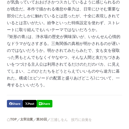
が気負っていておおげさかつスカしているように感じられるの
が残念だ。本作で描かれる倦怠や暴力は、日常にひそむ重要な
部分にたしかに触れているとは思ったが、十全に表現しきれて
いるとは言いがたい。紛争といった特殊設定を使わず、ストレ
ートに取り組んでもいいテーマではないだろうか。
『矩形の青』は、浄水場の歴史が興味深いが、いかんせん心情的
なドラマがなさすぎる。三角関係の真相が明かされるのが遅い
のではないだろうか。明かされてみたらみたで、女も女を寝取
った男もとんでもなくイヤなやつ、そんな人間と友だちづきあ
いをつづける主人公は利用されてるだけのただのバカ、に見え
てしまい、このひとたちをどうとらえていいものやら途方に暮
れた。構成（エピソードの配置と盛りあげどころ）について、一
考するといいだろう。
Share
Post
Share
TOP
太宰治賞
第30回
三浦しをん 技巧に自覚を