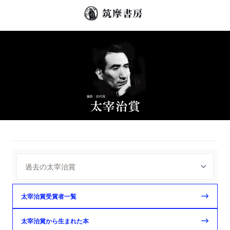
太宰治賞受賞者一覧
太宰治賞から生まれた本