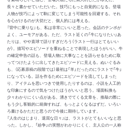
長々と書かせていただいた。技巧にもっと自覚的になる。登場
人物が技巧によって駒に変じてしまう可能性を回避する。それ
を心がけるのが大切だと、個人的には考える。
『背中に乗りな』も、私は非常にいいと思った。会話のテンポが
よく、ユーモアがある。ただ、ラスト近くの「牛になりたい」あ
たりは、やや直球で語りすぎだろう（ラスト一行はとてもいい
が）。描写やエピソードを重ねることで表現したほうがいい。牛
の確定申告の話も、登場人物に大事なことを語らせるために取
ってつけたように出してきたエピソードに見える。ぬいぐるみ
も、（応募原稿の段階では）最初は「羊」だったのにラストで「牛」
になっている。話を作るためにエピソードを流してしまった
り、アイテムを思いつきで使用したりするのは、小説を人工的
な印象にするので気をつけたほうがいいと思う。場面転換も
少々わかりにくい点がある。湧きでてくる文章を、推敲の際に
もう少し客観的に統御すれば、もっとよくなるはずだ。いろい
ろ書けるかただと思うので今後に期待しています。
『人生のはじまり、退屈な日々』は、ラストがとてもいいなと思
った。しかし、「紛争」の実態がわかりにくく、主人公の一人称